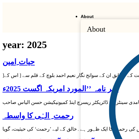
About
About
year:
2025
حیات ِامین
خبر نامہ ’’المورد امریکہ اگست 2025ء
رحمت ِ الہٰی کا واسطہ