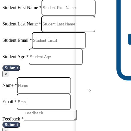
Student First Name
*
Student Last Name
*
Student Email
*
Student Age
*
Submit
×
Name
*
Email
*
Feedback
*
Submit
x