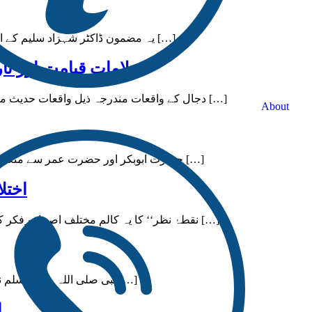
[یہ مضمون ڈاکٹر شہزاد سلیم کے ایک لیکچر سے اخذ کردہ نکات پر مشتمل ہے، جسے میں نے چیٹ جی […]
علامات قیامت اور تا
دجال کے واقعات مندرجہ ذیل واقعات حدیث میں تاریخی ترتیب سے بیان ہوئے ہیں: دجال کے ستر ہزار اصفہان کے […]
About
حضرت ابوبکر اور حضرت عمر سے متعلق سیدنا علی کے آثار (11) (2) عَنْ إِبْرَاهِيمَ النَّخَعِيِّ قَالَ: ضَرَبَ عَلْقَمَةُ بْنُ […]
اختل
]’’نقطۂ نظر‘‘ کا یہ کالم مختلف اصحاب ِفکر کی نگارشات کے لیے مختص ہے۔ اس میں شائع ہونے والے مضامین […]
نبی صلی اللہ علیہ وسلم نے دنیا کو قرآن دیا ہے۔اِس کے علاوہ جو چیزیں آپ نے دین کی حیثیت […]
ا