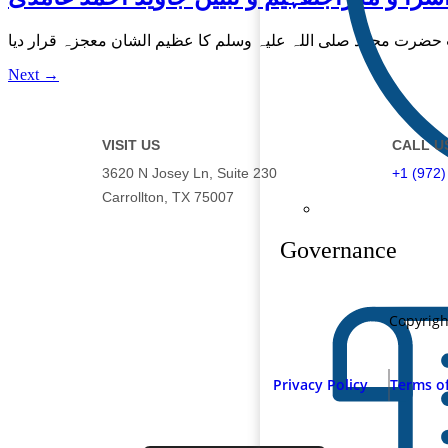
Next
→
VISIT US
CALL U
3620 N Josey Ln, Suite 230
+1 (972)
Carrollton, TX 75007
Governance
Copyrig
Privacy Policy
Terms o