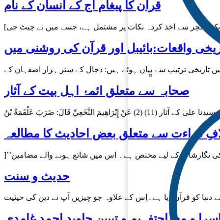
قرآن کا پیغام آج کے انسان کے نام
ریخی واقعات:بائیبل اور قرآن کی روشنی میں
صحابہ سے متعلق ائمۂ اہل بیت کے آثار
افِ قراءت سے متعلق بعض احادیث کا مطالعہ
حدیث و سنت
سرا و معراجتفہیم و تبیین جاوید احمد غامدی