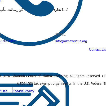
تعارف ’’ اسرا و معراج‘‘ کو رسالت مآب حضرت محمد صلی اللہ علیہ وسلم کا عظیم الشان معجزہ قرار دیا […]
S
EMAIL
 370-5083
info@almawridus.org
Contact Us
ht
2026
, Ghamidi Center of Islamic Learning. All Rights Reserved. GCI
A 501(c)(3) tax-exempt organization in the U.S. Federal 
f Use
Cookie Policy