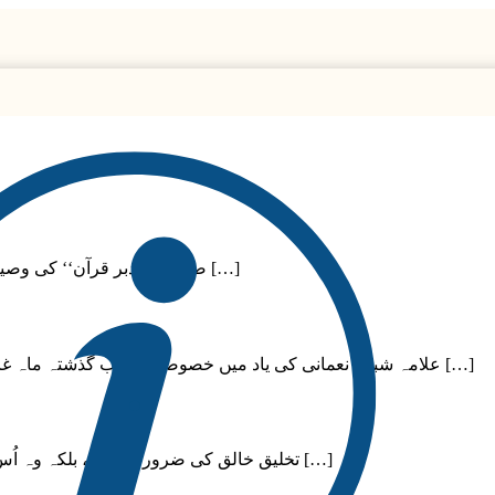
]صاحب ’’تدبر قرآن‘‘ کی وصیت کے مطابق ان کے سوانح نگار نعیم احمد بلوچ کے قلم سے [ اس کے […]
علامہ شبلی نعمانی کی یاد میں خصوصی تقریب گذشتہ ماہ غامدی سینٹر کے ڈائریکٹر ریسرچ اینڈ کمیونیکیشن حسن الیاس صاحب […]
تخلیق خالق کی ضرورت نہیں، بلکہ وہ اُس کی رحمت کا ایک ظہور ہے۔خالق کے لیے ’رحمت‘ کی حیثیت، گویا […]