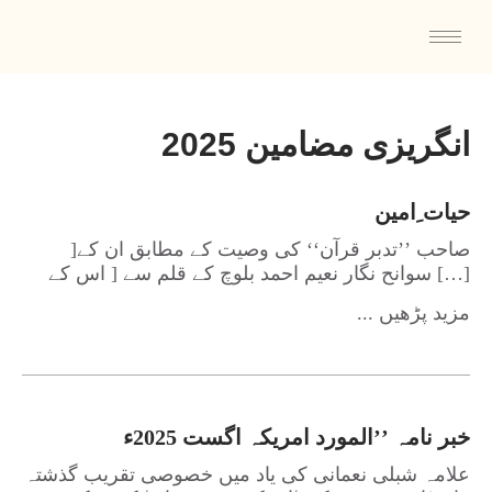
انگریزی مضامین 2025
حیات ِامین
]صاحب ’’تدبر قرآن‘‘ کی وصیت کے مطابق ان کے
سوانح نگار نعیم احمد بلوچ کے قلم سے [ اس کے […]
... مزید پڑھیں
خبر نامہ ’’المورد امریکہ اگست 2025ء
علامہ شبلی نعمانی کی یاد میں خصوصی تقریب گذشتہ