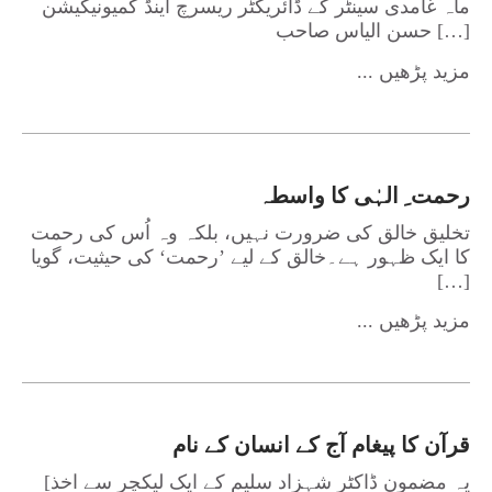
ماہ غامدی سینٹر کے ڈائریکٹر ریسرچ اینڈ کمیونیکیشن
حسن الیاس صاحب […]
... مزید پڑھیں
رحمت ِ الہٰی کا واسطہ
تخلیق خالق کی ضرورت نہیں، بلکہ وہ اُس کی رحمت
کا ایک ظہور ہے۔خالق کے لیے ’رحمت‘ کی حیثیت، گویا
[…]
... مزید پڑھیں
قرآن کا پیغام آج کے انسان کے نام
[یہ مضمون ڈاکٹر شہزاد سلیم کے ایک لیکچر سے اخذ