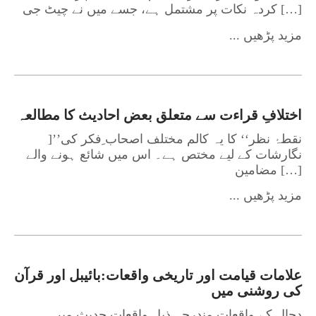
کردہ نکات پر مشتمل ہے، جسے میں نے چیٹ جی […]
... مزید پڑھیں
اختلافِ قراءت سے متعلق بعض احادیث کا مطالعہ
]’’نقطۂ نظر‘‘ کا یہ کالم مختلف اصحاب ِفکر کی
نگارشات کے لیے مختص ہے۔ اس میں شائع ہونے والے
مضامین […]
... مزید پڑھیں
علامات قیامت اور تاریخی واقعات:بائیبل اور قرآن
کی روشنی میں
دجال کے واقعات مندرجہ ذیل واقعات حدیث میں