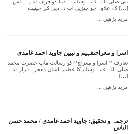
نبی صلی اللہ علیہ وسلم نے دنیا کو قرآن دیا ہے۔اِس
کے علاوہ جو چیزیں آپ نے دین کی حیثیت […]
... مزید پڑھیں
اسرا و معراجتفہیم و تبیین جاوید احمد غامدی
تعارف ’’ اسرا و معراج‘‘ کو رسالت مآب حضرت محمد
صلی اللہ علیہ وسلم کا عظیم الشان معجزہ قرار دیا
[…]
... مزید پڑھیں
ترجمہ و تحقیق: جاوید احمد غامدی / محمد حسن
الیاس