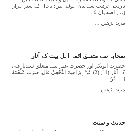
تاریخی ترتیب سے بیان ہوئے ہیں: دجال کے ستر ہزار
اصفہان کے […]
... مزید پڑھیں
صحابہ سے متعلق ائمۂ اہل بیت کے آثار
حضرت ابوبکر اور حضرت عمر سے متعلق سیدنا علی
کے آثار (11) (2) عَنْ إِبْرَاهِيمَ النَّخَعِيِّ قَالَ: ضَرَبَ عَلْقَمَةُ
بْنُ […]
... مزید پڑھیں
حدیث و سنت