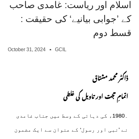
اسلام اور ریاست: غامدی صاحب
کے ’جوابی بیانیے‘ کی حقیقت :
قسط دوم
October 31, 2024
GCIL
ڈاکٹر محمد مشتاق
اتمامِ حجت اور تاویل کی غلطی
۔1980ء کی دہائی کے وسط میں جناب غامدی
نے ’نبی اور رسول‘ کے عنوان سے ایک مضمون