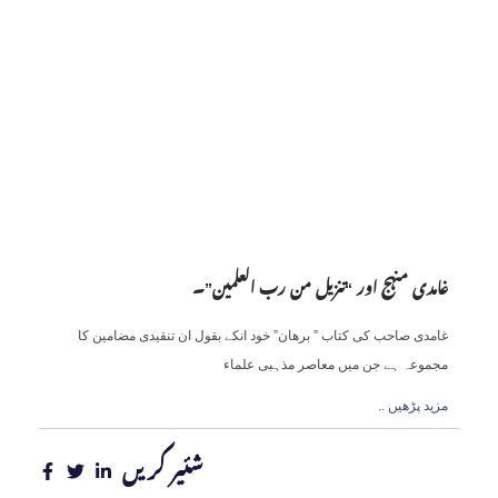
غامدی منہج اور “تنزیل من رب العلمین”۔
غامدی صاحب کی کتاب ” برھان” خود انکے بقول ان تنقیدی مضامین کا
مجموعہ ہے جن میں معاصر مذہبی علماء
.. مزید پڑھیں
شئیر کریں