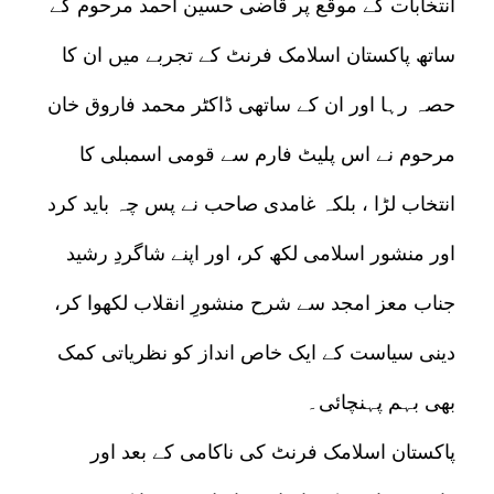
انتخابات کے موقع پر قاضی حسین احمد مرحوم کے
ساتھ پاکستان اسلامک فرنٹ کے تجربے میں ان کا
حصہ رہا اور ان کے ساتھی ڈاکٹر محمد فاروق خان
مرحوم نے اس پلیٹ فارم سے قومی اسمبلی کا
انتخاب لڑا ، بلکہ غامدی صاحب نے پس چہ باید کرد
اور منشور اسلامی لکھ کر، اور اپنے شاگردِ رشید
جناب معز امجد سے شرح منشورِ انقلاب لکھوا کر،
دینی سیاست کے ایک خاص انداز کو نظریاتی کمک
بھی بہم پہنچائی۔
پاکستان اسلامک فرنٹ کی ناکامی کے بعد اور