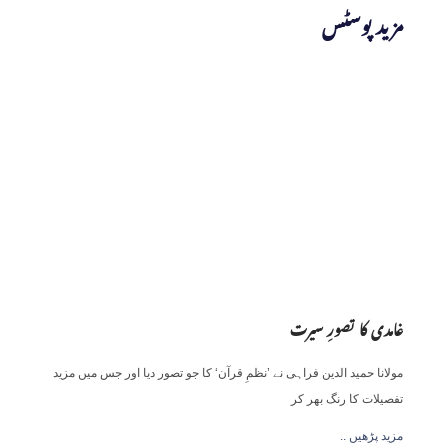
مزید پوسٹس
غامدی کا تصورِ سیرت
مولانا حمید الدین فراہی نے ’نظمِ قرآن‘ کا جو تصور دیا اور جس میں مزید
تفصیلات کا رنگ بھر کر
.. مزید پڑھیں