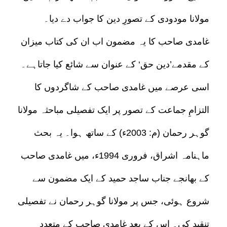
مولانا مودودی کے تصورِ دین کا جواب دے دیا۔
غامدی صاحب کا یہ مضمون اب ان کی کتاب میزان
کے مقدمے’دین حق‘ کے عنوان سے شائع کیا جاتاہے۔
اسی عرصے میں غامدی صاحب کے شاگردوں کا
التزامِ جماعت کے تصور پر ایک تفصیلی مباحثہ مولانا
گوہر رحمان (م: 2003ء) کے ساتھ ہوا۔ یہ بحث
ماہنامہ اشراق، فروری 1994ء، میں غامدی صاحب
کے بھانجے جناب ساجد حمید کے ایک مضمون سے
شروع ہوئی، جس پر مولانا گوہر رحمان نے تفصیلی
تنقید کی۔ اس کے بعد غامدی صاحب کے متعدد