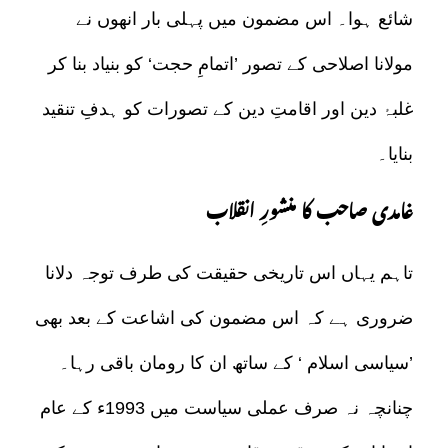
شائع ہوا۔ اس مضمون میں پہلی بار انھوں نے
مولانا اصلاحی کے تصور ’اتمامِ حجت‘ کو بنیاد بنا کر
غلبۂ دین اور اقامتِ دین کے تصورات کو ہدفِ تنقید
بنایا۔
غامدی صاحب کا منشورِ انقلاب
تاہم یہاں اس تاریخی حقیقت کی طرف توجہ دلانا
ضروری ہے کہ اس مضمون کی اشاعت کے بعد بھی
’سیاسی اسلام ‘ کے ساتھ ان کا رومان باقی رہا۔
چنانچہ نہ صرف عملی سیاست میں 1993ء کے عام