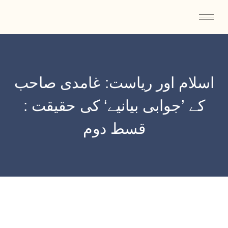
اسلام اور ریاست: غامدی صاحب
کے ’جوابی بیانیے‘ کی حقیقت :
قسط دوم