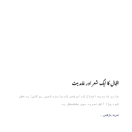
اقبال کا ایک شعر اور غامدیت
ساری غامدیت اقبال کے اس شعر کے سامنے ڈھیر ہو گئی: بے خطر
کود پڑا آتش نمرود میں عشقعقل ہے
.. مزید پڑھیں