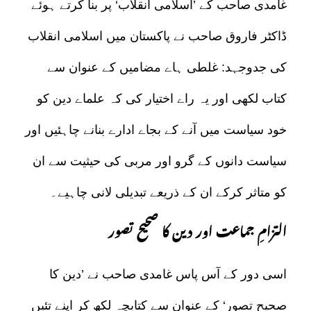
غامدی صاحب کے ’اسلامی انقلاب‘ پر بنا کرتے ہوئے
ڈاکٹر فاروق صاحب نے پاکستان میں اسلامی انقلاب
کی جدوجہد: غلطی ہاے مضامیں کے عنوان سے
کتاب لکھی اور یہ راے اختیار کی کہ علماے دین کو
خود سیاست میں آنے کے بجاے ادارے بنانے چاہئیں اور
سیاست دانوں کے گرو اور مربی کی حیثیت سے ان
کو متاثر کرکے ان کے ذریعے تبدیلی لانی چاہیے۔
التزامِ جماعت اور دین کا صحیح تصور
اسی دور کے آس پاس غامدی صاحب نے ’دین کا
صحیح تصور‘ کے عنوان سے کتابچہ لکھ کر اپنے تئیں