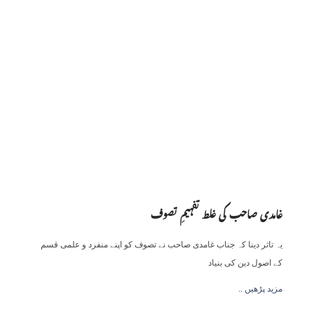
غامدی صاحب کی غلط تفہیمِ تصوف
یہ تاثر دینا کہ جناب غامدی صاحب نے تصوف کو اپنے منفرد و علمی قسم
کے اصول دین کی بنیاد
.. مزید پڑھیں