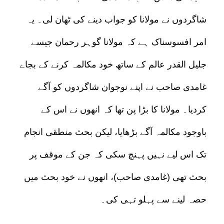
شاگردوں نے مولانا کو جواب دینے کی ٹھان لی۔ یہ
امر افسوسناک ہے کہ مولانا گوہر رحمان جیسے
جلیل القدر عالم کے ساتھ خود مکالمہ کرنے کے بجاے
غامدی صاحب نے اپنے نوجوان شاگردوں کو آگے
کردیا۔ مولانا کا بڑا پن تھا کہ انھوں نے اس کے
باوجود مکالمہ آگے بڑھایا، لیکن بحث منطقی انجام
تک اس لیے نہیں پہنچ سکی کہ جن کے موقف پر
بحث تھی (غامدی صاحب)، انھوں نے خود بحث میں
حصہ لینے سے پہلو تہی کی۔