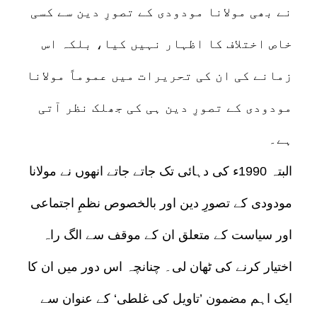
نے بھی مولانا مودودی کے تصورِ دین سے کسی
خاص اختلاف کا اظہار نہیں کیا، بلکہ اس
زمانے کی ان کی تحریرات میں عموماً مولانا
مودودی کے تصورِ دین ہی کی جھلک نظر آتی
ہے۔
البتہ 1990ء کی دہائی تک جاتے جاتے انھوں نے مولانا
مودودی کے تصورِ دین اور بالخصوص نظمِ اجتماعی
اور سیاست کے متعلق ان کے موقف سے الگ راہ
اختیار کرنے کی ٹھان لی۔ چنانچہ اس دور میں ان کا
ایک اہم مضمون ’تاویل کی غلطی‘ کے عنوان سے