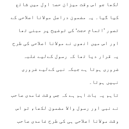
لکھا جو اس وقت میزان حصۂ اول میں شائع
کیا گیا۔ یہ مضمون دراصل مولانا اصلاحی کے
تصور ’اتمامِ حجت‘ کی توضیح پر مبنی تھا
اور اس میں انھوں نے مولانا اصلاحی کی طرح
یہ قرار دیا تھا کہ رسول کےلیے غلبہ
ضروری ہوتا ہے جبکہ نبی کےلیے ضروری
نہیں ہوتا۔
تاہم یہ بات اہم ہے کہ جس وقت غامدی صاحب
نے نبی اور رسول والا مضمون لکھا، تو اس
وقت مولانا اصلاحی ہی کی طرح غامدی صاحب