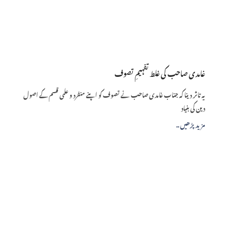
غامدی صاحب کی غلط تفہیمِ تصوف
یہ تاثر دینا کہ جناب غامدی صاحب نے تصوف کو اپنے منفرد و علمی قسم کے اصول
دین کی بنیاد
.. مزید پڑھیں