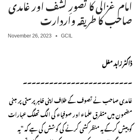
امام غزالی کا تصورِ کشف اور غامدی
صاحب کا طریقہ واردارت
November 26, 2023
GCIL
ڈاکٹر زاہد مغل
۔۔۔۔۔۔۔۔۔۔۔۔۔۔۔۔۔۔۔۔۔۔۔۔۔
غامدی صاحب نے تصوف کے خلاف اپنی ظاہر پرستی پر مبنی
مضمون میں متفرق علماء اور صوفیاء کی الگ تھلگ عبارات
کو پیش کرکے یہ منظر کشی کرنے کی کوشش کی ہے کہ “یہ