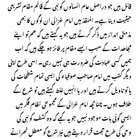
قائل ہیں جو دراصل عام انسانوں کو نبی کے قائم مقام تشریعی
حیثیت دینا ہے۔ المنقذ میں امام غزالی ان لوگوں کا بھی
مذمتی انداز میں ذکر کرتے ہیں جو یہ کہتے ہیں کہ ھم تو اپنے
مجاھدات کے سبب ایسے مقام پر فائز ہوچکے ہیں کہ اب
ہمیں کسی عبادت کی ضرورت ہی نہیں رہی۔ اسی طرح اپنی
دیگر کتب میں امام صاحب صوفیاء کی ایسی تمام شطحات کی
یا تو تاویل کرتے ہیں اور یا انہیں غلط کہتے ہیں تو شرع کے
خلاف ہوں۔ چنانچہ امام غزالی کے مجموعی نظام فکر میں
ایسی کوئی بات موجود نہیں جو یہ کہے کہ وہ کشف کو نبی کی
وحی کی طرح حجت قرار دیتے ہیں نیز شرع کو معطل ٹھراتے