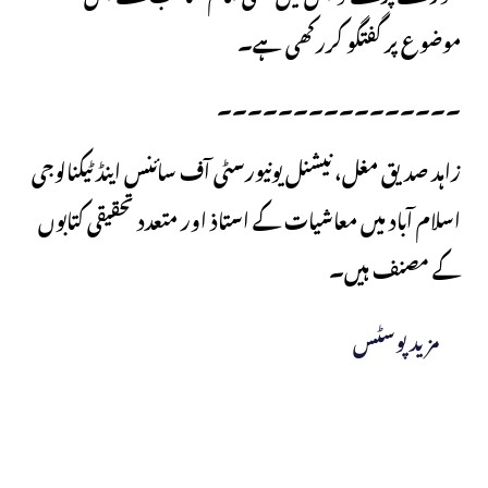
موضوع پر گفتگو کررکھی ہے۔
۔۔۔۔۔۔۔۔۔۔۔۔۔۔۔۔
زاہد صدیق مغل، نیشنل یونیورسٹی آف سائنس اینڈ ٹیکنالوجی
اسلام آباد میں معاشیات کے استاذ اور متعدد تحقیقی کتابوں
کے مصنف ہیں۔
مزید پوسٹس