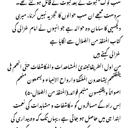
سب لوگ” نبوت کے بعد نبوت کے قائل ہوگئے تھے۔
سرِدست مجھے ان سب حوالوں کا تجزیہ نہیں کرنا، میری
دلچسپی کا سامان وہ حوالہ ہے جو انہوں نے امام غزالی کی
کتاب المنقذ من الضلال سے لگایا ہے
غزالی کہتے ہیں
من اول الطریقۃ تبتدئ المشاھدات والمکاشفات حتٰی انھم فی
یقظتھم یشاھدون الملٰئکۃ وارواح الانبیاء ویسمعون منھم
اصواتاً ویقتبسون منہم فوائد.(المنقذ من الضلال۵۰)
اِس راہ کے مسافروں کو مکاشفات و مشاہدات کی نعمت
ابتدا ہی میں حاصل ہو جاتی ہے ، یہاں تک کہ وہ بیداری کی