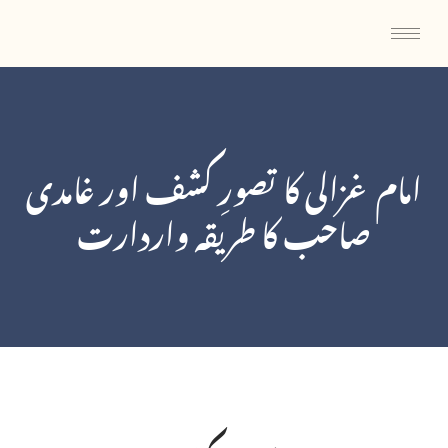
امام غزالی کا تصورِ کشف اور غامدی
صاحب کا طریقہ واردارت