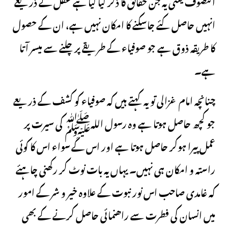
التصوف یعنی یہ جن حقائق کا ذکر کیا گیا ہے عقل کے ذریعے
انہیں حاصل کئے جاسکنے کا امکان نہیں ہے، ان کے حصول
کا طریقہ ذوق ہے جو صوفیاء کے طریقے پر چلنے سے میسر آتا
ہے۔
چنانچہ امام غزالی تو یہ کہتے ہیں کہ صوفیاء کو کشف کے ذریعے
جو کچھ حاصل ہوتا ہے وہ رسول اللہﷺ کی سیرت پر
عمل پیرا ہوکر حاصل ہوتا ہے اور اس کے سواء اس کا کوئی
راستہ و امکان ہی نہیں۔ یہاں یہ بات نوٹ کر رکھنی چاہئے
کہ غامدی صاحب اس نور نبوت کے علاوہ خیر و شر کے امور
میں انسان کی فطرت سے راھنمائی حاصل کرنے کے بھی