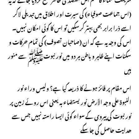
(اس جماعت صوفیاء) کی سیرت اور اخلاق میں تبدیلی لاکر
اسے ذرا برابر بھی بہتر کرسکیں تو اس کا کوئی امکان نہیں۔
اس کی وجہ یہ ہے کہ ان (صاحبان تصوف) کی تمام حرکات و
سکنات اپنے ظاہر و باطن ہر دو میں نور نبوتﷺ سے منور
ہیں
اس مقام پر فائز ہونے کا ذریعہ کیا ہے؟ ولیس وراء نور
النبوة على وجه الأرض نور یستضاء به یعنی اس روئے زمین پر
نور نبوت کی پیروی کے سواء کوئی ایسا راستہ نہیں جس سے
ھدایت حاصل کی جاسکے