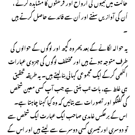
حالت میں نبیوں کی ارواح اور فرشتوں کا مشاہدہ کرتے ،
اُن کی آوازیں سنتے اور اُن سے فائدے حاصل کرتے ہیں
۔
یہ حوالہ لگانے کے بعد پھر وہ کچھ اور لوگوں کے حوالوں کی
طرف متوجہ ہوتے ہیں اور مختلف لوگوں کی جزوی عبارات
اکٹھی کرکے ایک مجموعی کہانی بنالیتے ہیں۔ یہ طریقہ تحقیق
ہی غلط ہے، بات تب بنتی ہے جب آپ کسی معین شخص
کی گفتگو اور تصورات سے بتائیں کہ وہ کیا کہنا چاہتا ہے۔
اس کے برعکس غامدی صاحب ایک عبارت ایک شخص سے
تو دوسری اور تیسری کسی دوسرے سے لیتے ہیں اور اس کے