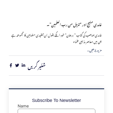
غامدی منہج اور “تنزیل من رب العلمین”۔
غامدی صاحب کی کتاب ” برھان” خود انکے بقول ان تنقیدی مضامین کا مجموعہ ہے
جن میں معاصر مذہبی علماء
.. مزید پڑھیں
شئیر کریں
Subscribe To Newsletter
Name