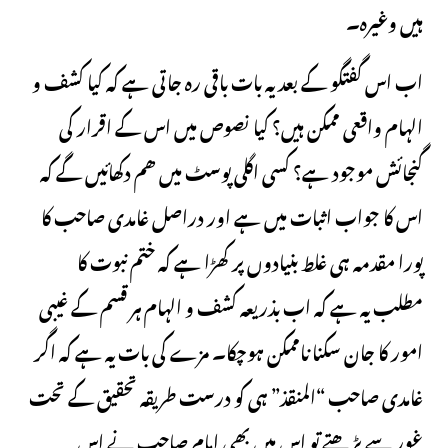
ہیں وغیرہ۔
اب اس گفتگو کے بعد یہ بات باقی رہ جاتی ہے کہ کیا کشف و
الہام واقعی ممکن ہیں؟ کیا نصوص میں اس کے اقرار کی
گنجائش موجود ہے؟ کسی اگلی پوسٹ میں ھم دکھائیں گے کہ
اس کا جواب اثبات میں ہے اور دراصل غامدی صاحب کا
پورا مقدمہ ہی غلط بنیادوں پر کھڑا ہے کہ ختم نبوت کا
مطلب یہ ہے کہ اب بذریعہ کشف و الہام ہر قسم کے غیبی
امور کا جان سکنا ناممکن ہوچکا۔ مزے کی بات یہ ہے کہ اگر
غامدی صاحب “المنقذ” ہی کو درست طریقہ تحقیق کے تحت
غور سے پڑھتے تو اس میں بھی امام صاحب نے اس