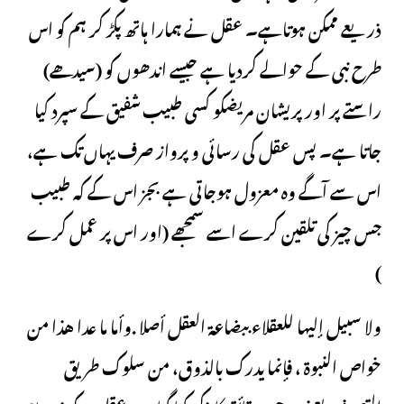
ذریعے ممکن ہوتاہے۔ عقل نے ہمارا ہاتھ پکڑ کر ہم کو اس
طرح نبی کے حوالے کردیا ہے جیسے اندھوں کو (سیدھے)
راستے پر اور پریشان مریضکو کسی طبیب شفیق کے سپرد کیا
جاتا ہے۔ پس عقل کی رسائی و پرواز صرف یہاں تک ہے،
اس سے آگے وہ معزول ہوجاتی ہے بجز اس کے کہ طبیب
جس چیز کی تلقین کرے اسے سمجھے (اور اس پر عمل کرے
)
ولا سبیل إلیها للعقلاء ببضاعة العقل أصلا .وأما ما عدا هذا من
خواص النبوة ، فإنما یدرك بالذوق، من سلوك طریق