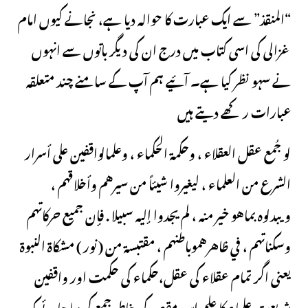
“المنقذ” سے ایک عبارت کا حوالہ دیا ہے، نجانے کیوں امام
غزالی کی اسی کتاب میں درج ان کی دیگر باتوں سے انہوں
نے سہو نظر کیا ہے۔ آئیے ہم آپ کے سامنے چند متعلقہ
عبارات رکھے دیتے ہیں
لو جُمع عقل العقلاء ، وحكمة الحكماء ، وعلمالواقفین على أسرار
الشرع من العلماء ، لیغیروا شیئاً من سیرهم وأخلاقهم ،
ویبدلوه بماهو خیر منه ، لم یجدوا إلیه سبیلا . فإن جمیع حركاتهم
وسكناتهم ، في ظاهرهموباطنهم ، مقتبسة من ( نور ) مشكاة النبوة
یعنی اگر تمام عقلاء کی عقل،حکماء کی حکمت اور واقفین
شریعت علماء کا علم اس مقصد کی خاطر جمع کردیا جائے کہ یہ