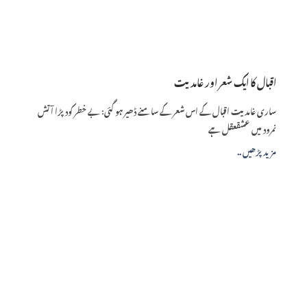
اقبال کا ایک شعر اور غامدیت
ساری غامدیت اقبال کے اس شعر کے سامنے ڈھیر ہو گئی: بے خطر کود پڑا آتش
نمرود میں عشقعقل ہے
.. مزید پڑھیں