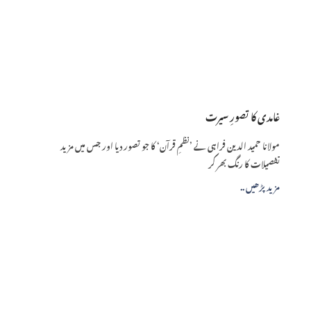
غامدی کا تصورِ سیرت
مولانا حمید الدین فراہی نے ’نظمِ قرآن‘ کا جو تصور دیا اور جس میں مزید
تفصیلات کا رنگ بھر کر
.. مزید پڑھیں