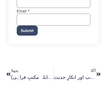
Email
*
Submit
اگلا
پچھلا
غامدی صاحب اور انکارِ حدیث
تصورِ بیان (اصولیین بمقابلہ مکتبِ فراہی)