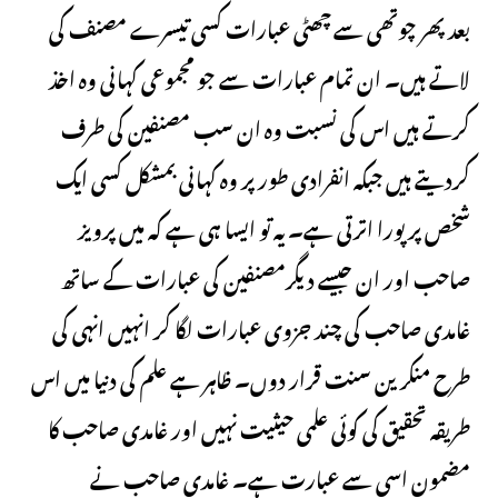
بعد پھر چوتھی سے چھٹی عبارات کسی تیسرے مصنف کی
لاتے ہیں۔ ان تمام عبارات سے جو مجموعی کہانی وہ اخذ
کرتے ہیں اس کی نسبت وہ ان سب مصنفین کی طرف
کردیتے ہیں جبکہ انفرادی طور پر وہ کہانی بمشکل کسی ایک
شخص پر پورا اترتی ہے۔ یہ تو ایسا ہی ہے کہ میں پرویز
صاحب اور ان جیسے دیگرمصنفین کی عبارات کے ساتھ
غامدی صاحب کی چند جزوی عبارات لگا کر انہیں انہی کی
طرح منکرین سنت قرار دوں۔ ظاہر ہے علم کی دنیا میں اس
طریقہ تحقیق کی کوئی علمی حیثیت نہیں اور غامدی صاحب کا
مضمون اسی سے عبارت ہے۔ غامدی صاحب نے