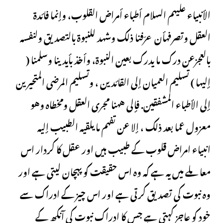
الأنبیاء علیهم السلام أطباء أمراض القلوب، وإنما فائدة
العقل وتصرفهأن عرّفنا ذلك وشهد للنبوة بالتصدیق ولنفسه
بالعجزعن درك ما یدرك بعین النبوة، وأخذ بأیدینا وسلمنا (
إلیها ) تسلیم العمیان إلى القائدین ، وتسلیم المرضى المتحیرین
إلى الأطباء المشفقین. فإلى ههنا مجرى العقل ومخطاه وهو
معزول عما بعد ذلك ، إلا عن تفهم ما یلقیه الطبیب إلیه
انبیاء امراض قلوب کے طبیب ہیں اور عقل کا کردار اس
معاملے میں یہ ہے کہ وہ اس حقیقت کو پہچان لیتی ہے اور
وہ نبوت کی تصدیق کرتی ہے اور اس چیز کے ادراک سے
خود کو عاجز کہتی ہے جس کا ادراک نبوت کی آنکھ کے