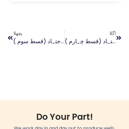
اگلا
پچھلا
ایمان بالغیب صرف عقل سے حاصل ہوتا ہے، غامدی صاحب کا نیا اجتہاد (قسط چہارم )
ایمان بالغیب صرف عقل سے حاصل ہوتا ہے، غامدی صاحب کا نیا اجتہاد (قسط سوم )
Do Your Part!
We work day in and day out to produce well-