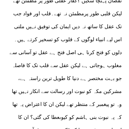
نقصان پہنچا سکیں ؟کفار عقلی طور پر مطمئن تھے
لیکن قلبی طور پرمطمئن نہ تھے۔قلب اور فواد جب
تک عقل کا ساتھ نہ دیں ایمان کی توفیق نہیں ملتی
اس لیے انبیاء لوگوں کے قلوب کو تسخیر کرتے ہیں۔
دلوں کو فتح کرنا ہی اصل فتح ہے عقل تو آسانی سے
مغلوب ہوجاتی ہے لیکن عقل سے قلب تک کا فاصلہ
جو بہت مختصر ہے دنیا کا طویل ترین راستہ ہے،
مشرکین مکہ کو نبوت اور رسالت سے انکار نہیں تھا
وہ تو پیغمبر کے منتظر تھے لیکن ان کا اعتراض یہ تھا
کہ یہ نبوت بنی ہاشم کو کیوںعطا کی گئی؟ ان کا