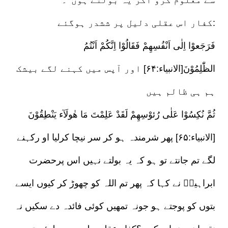
کفار اس عقلی دلیل پر ششدر ہوگئے:
فَرَجَعوْا اِلٰی اَنْفُسِھِمْ فَقَالُوْا اِنَّکُمْ اَنْتُمُ
الظّٰلِمُوْنَ[الانبیاء:۶۴] اور آپس میں کہنے لگے بیشک
ہم ہی ظالم ہیں
ثُمَّ نُکِسُوْا عَلٰی رُئوْسِھِمْ لَقَدْ عَلِمْتَ مَا ھٰولَآء یَنْطِقُوْنَ
[الانبیاء:۶۵] پھر شرمندہ ہو کر سر نیچا کرلیا او رکہنے
لگے تم جانتے تو ہو کہ یہ بولتے نہیں اس پرحضرت
ابراہیمؑ نے کہا کہ پھر تم اللہ کو چھوڑ کر کیوں ایسے
بتوں کو پوجتے ہو جونہ تمھیں کوئی فائدہ دے سکیں نہ