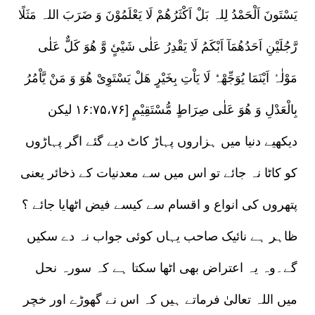
یَسْتَونَ اَلْحَمْدُ لِلہ بَلْ اَکْثَرُھُمْ لَا یَعْلَمُوْنَ وَ ضَرَبَ اللہ مَثَلًا
رَّجُلَیْنِ اَحَدُھُمَآ اَبْکَمُ لَا یَقْدِرُ عَلٰی شَیْئٍ وَّ ھُوَ کَلٌّ عَلٰی
مَوْلٰہُ اَیْنَمَا یُوَجِّھْہُّ لَا یَاْتِ بِخَیْرٍ ھَلْ یَسْتَوِیْ ھُوَ وَ مَنْ یَّاْمُرُ
بِالْعَدْلِ وَ ھُوَ عَلٰی صِرَاطٍ مُّسْتَقِیْمٍ [۱۶:۷۵،۷۶ لیکن
دیکھیے دنیا میں ہزاروں پہاڑ کاٹ دیے گئے اگر پہاڑوں
کو کاٹا نہ جائے تو اس میں سے معدنیات کے ذخائر یعنی
پتھروں کی انواع و اقسام سے کیسے فیض اٹھایا جائے ؟
ظاہر ہے نائیک صاحب یہاں کوئی جواب نہ دے سکیں
گے۔وہ یہ اعتراض بھی اٹھا سکتا ہے کہ سورہ نحل
میں اللہ تعالیٰ فرماتے ہیں کہ اس نے گھوڑے اور خچر