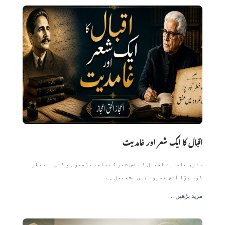
اقبال کا ایک شعر اور غامدیت
ساری غامدیت اقبال کے اس شعر کے سامنے ڈھیر ہو گئی: بے خطر
کود پڑا آتش نمرود میں عشقعقل ہے
.. مزید پڑھیں