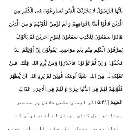
یٰاَیُّھَا الرَّسُوْلُ لَا یَحْزُنْکَ الَّذِیْنَ یُسَارِعُوْنَ فِی الْکُفْرِ مِنَ
الَّذِیْنَ قَالُوْا اٰمَنَّا بِاَفْوَاھِھِمْ وَ لَمْ تُؤْمِنْ قُلُوْبُھُمْ وَ مِنَ الَّذِیْنَ
ھَادُوْا سَمّٰعُوْنَ لِلْکَذِبِ سَمّٰعُوْنَ لِقَوْمٍ اٰخَرِیْنَ لَمْ یَاْتُوْکَ
یُمَرِّفُوْنَ الْکَلِمَ مِنْم بَعْدِ مَوَاضِعِہ یَقُولُوْنَ اِنْ اُوْتِیْتُمْ ہٰذَا
فَخُذُوْہُ وَ اِنْ لَّمْ تُؤْ تَوْہُ فَاحْذَرُوْا وَمَنْ یُّرِدِ اللہ فِتْنَتَہ فَلَنْ
تَمْلِکَ لَہ مِنَ اللہ شَیْئًا اُولٰئکَ الَّذِیْنَ لَمْ یُرِدِ اللہ اَنْ یُّطَھِّرَ
قُلُوْبَھُمْ لَھُمْ فِی الدُّنْیَا خِزْیٌ وَّ لَھُمْ فِی الْاٰخِرَۃِ عَذَابٌ
عَظِیْمٌ [۵:۴۱اگر ایمان عقلی دلائل پر منحصر
ہوتا تو اہل کتاب ایمان لے آتے، قرآن کے
الفاظ میںوہ رسول اللہ صلی اللہ علیہ وسلم