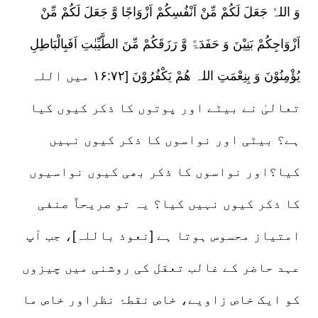
وَ اللہُ جَعَلَ لَکُمْ مِّنْ اَنْفُسِکُمْ اَزْوَاجًا وَّ جَعَلَ لَکُمْ مِّنْ
اَزْوَاجِکُمْ بَنِیْنَ وَ حَفَدَۃً وَّ رَزَقَکُمْ مِّنَ الطَّیِّبٰتِ اَفَبِالْبَاطِلِ
یُؤْمِنُوْنَ وَ بِنِعْمَتِ اللہ ھُمْ یَکْفُرُوْنَ [۱۶:۷۲ میں اللہ
تعالیٰ نے بیٹے اور پوتوں کا ذکر کیوں کیا
ہے؟ بیٹی اور نواسوں کا ذکر کیوں نہیں
کیا؟اور نواسوں کا ذکر بھی کیوں نواسیوں
کا ذکر کیوں نہیں کیا؟ یہ تو صریحاً صنفی
امتیاز محسوس ہوتا ہے [نعوذ باللہ]، جب آپ
عہد حاضر کے غالب تعقل کی روشنی میں چیزوں
کو ایک خاص زاویے، خاص نقطۂ نظراور خاص ما