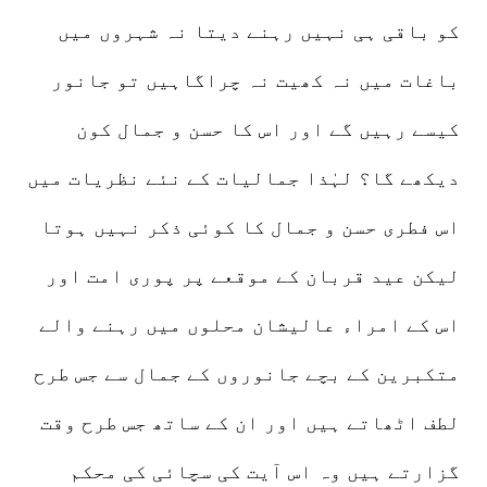
کو باقی ہی نہیں رہنے دیتا نہ شہروں میں
باغات میں نہ کھیت نہ چراگاہیں تو جانور
کیسے رہیں گے اور اس کا حسن و جمال کون
دیکھے گا؟ لہٰذا جمالیات کے نئے نظریات میں
اس فطری حسن و جمال کا کوئی ذکر نہیں ہوتا
لیکن عید قربان کے موقعے پر پوری امت اور
اس کے امراء عالیشان محلوں میں رہنے والے
متکبرین کے بچے جانوروں کے جمال سے جس طرح
لطف اٹھاتے ہیں اور ان کے ساتھ جس طرح وقت
گزارتے ہیں وہ اس آیت کی سچائی کی محکم