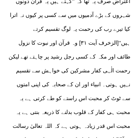
اعتراض صرف یہ تھا کہ ’’کہتے ہیں یہ قرآن دونوں
شہروں کے بڑے آدمیوں میں سے کسی پر کیوں نہ اترا
کیا تیرے رب کی رحمت یہ لوگ تقسیم کرتے
ہیں‘‘[الزخرف آیت ۳۱] وہ قرآن اور نبوت کا نزول
طائف اور مکہ کے کسی رجل رشید پر چاہتے تھے لیکن
رحمت الٰہی کفار مشرکین کی خواہش سے تقسیم
نہیں ہوتی۔ انبیاء اور ان کے صحابہ کی اپنی امتوں
سے ٹوٹ کر محبت اس راستے کو طے کرتی ہے یہ
محبت ہی کفار کے قلوب بدلنے کا ذریعہ بنتی ہے یہ
محبت اس قدر زیادہ ہوتی ہے کہ اللہ تعالیٰ رسالت