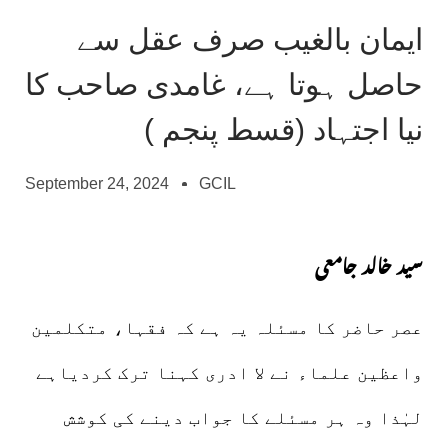
ایمان بالغیب صرف عقل سے
حاصل ہوتا ہے، غامدی صاحب کا
نیا اجتہاد (قسط پنجم )
September 24, 2024
GCIL
سید خالد جامعی
عصر حاضر کا مسئلہ یہ ہے کہ فقہا، متکلمین
واعظین علماء نے لا ادری کہنا ترک کردیاہے
لہٰذا وہ ہر مسئلے کا جواب دینے کی کوشش