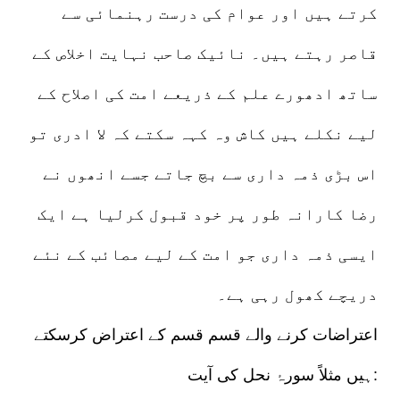
کرتے ہیں اور عوام کی درست رہنمائی سے
قاصر رہتے ہیں۔ نائیک صاحب نہایت اخلاص کے
ساتھ ادھورے علم کے ذریعے امت کی اصلاح کے
لیے نکلے ہیں کاش وہ کہہ سکتے کہ لا ادری تو
اس بڑی ذمہ داری سے بچ جاتے جسے انھوں نے
رضا کارانہ طور پر خود قبول کرلیا ہے ایک
ایسی ذمہ داری جو امت کے لیے مصائب کے نئے
دریچے کھول رہی ہے۔
اعتراضات کرنے والے قسم قسم کے اعتراض کرسکتے
ہیں مثلاً سورۂ نحل کی آیت: