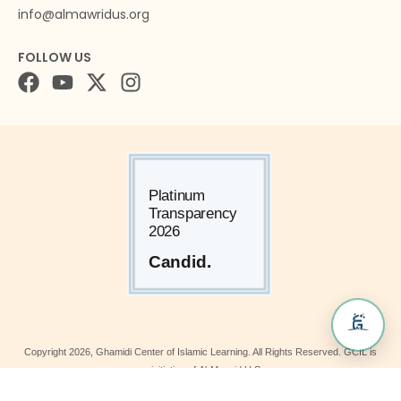
info@almawridus.org
FOLLOW US
Copyright
2026
, Ghamidi Center of Islamic Learning. All Rights Reserved. GCIL is
an initiative of Al-Mawrid U.S.
A 501(c)(3) tax-exempt organization in the U.S. Federal EIN: 46-5099190.