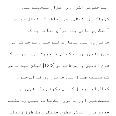
اسے خصوصی اکرام و اعزاز سمجھتے ہیں
کیونکہ یہ تعظیم عہد حاضر کے تعقل سے ہم
آہنگ ہو جاتی ہے، قرآن بتاتا ہے کہ
جانوروں میں تمھارے لیے جمال ہے جب کہ تم
صبح انھیں چرنے کے لیے بھیجتے ہو اور جب کہ
شام انھیں واپس لاتے ہو [۱۶:۶] لیکن عہد حاضر
کے فلسفۂ جمال میں جانور وں کے اس حسن،
کمال اور جمال کے لیے کوئی جگہ نہیں ہے
فلیٹ شہر اور جانور ایک ساتھ نہیں رہ سکتے
جدید طرز زندگی فطری حقیقی اصل طرز زندگی