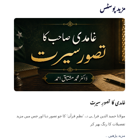
مزید پوسٹس
غامدی کا تصورِ سیرت
مولانا حمید الدین فراہی نے ’نظمِ قرآن‘ کا جو تصور دیا اور جس میں مزید
تفصیلات کا رنگ بھر کر
.. مزید پڑھیں