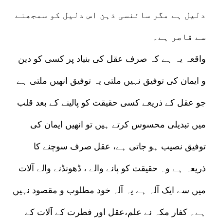
دلیل ہے مگر سائنسی ذہن اس دلیل کو سمجھنے
سے قاصر ہے۔
واقعہ یہ ہے کہ صرف عقل کی بنیاد پر کسی کو دین
و ایمان کی توفیق نہیں ملتی یہ توفیق انھیں ملتی ہے
جو عقل کے ذریعے کسی حقیقت کو پالینے کے بعد قلب
میں تبدیلی محسوس کرتے ہیں تو انھیں ایمان کی
توفیق نصیب ہو جاتی ہے، عقل صرف سوچنے کا
ذریعہ ہے وہ حقیقت کو پانے والے ، ڈھونڈنے والے آلات
میں سے ایک آلہ ہے یہ آلہ خود مطلوب و مقصود نہیں
ہے۔ کفار مکہ نے علم،عقل اور فطرت کے آلات کے