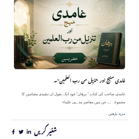
غامدی منہج اور “تنزیل من رب العلمین”۔
غامدی صاحب کی کتاب ” برھان” خود انکے بقول ان تنقیدی مضامین کا
مجموعہ ہے جن میں معاصر مذہبی علماء
.. مزید پڑھیں
شئیر کریں