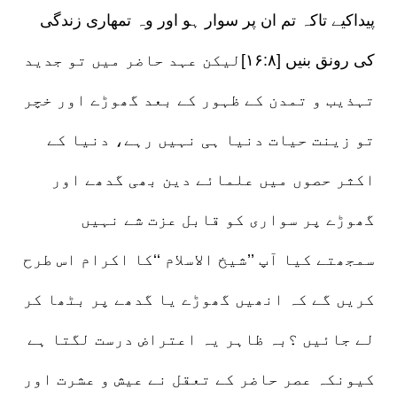
پیداکیے تاکہ تم ان پر سوار ہو اور وہ تمھاری زندگی
کی رونق بنیں [۱۶:۸]لیکن عہد حاضر میں تو جدید
تہذیب و تمدن کے ظہور کے بعد گھوڑے اور خچر
تو زینت حیات دنیا ہی نہیں رہے، دنیا کے
اکثر حصوں میں علمائے دین بھی گدھے اور
گھوڑے پر سواری کو قابل عزت شے نہیں
سمجھتے کیا آپ ’’شیخ الاسلام ‘‘کا اکرام اس طرح
کریں گے کہ انھیں گھوڑے یا گدھے پر بٹھا کر
لے جائیں ؟بہ ظاہر یہ اعتراض درست لگتا ہے
کیونکہ عصر حاضر کے تعقل نے عیش و عشرت اور