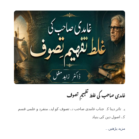
غامدی صاحب کی غلط تفہیمِ تصوف
یہ تاثر دینا کہ جناب غامدی صاحب نے تصوف کو اپنے منفرد و علمی قسم
کے اصول دین کی بنیاد
.. مزید پڑھیں