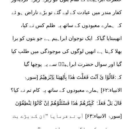
کفار مندر میں عبادت کے لیے گئے تو بڑے ناراض ہو ئے
کہ ہمارے معبودوں کے ساتھ یہ ظلم کس نے کیا،
انھیںبتایا گیاکہ ایک نوجوان ابراہیم ہے جو بتوں کو برا
بھلا کہتا ہے انھیں لوگوں کی موجودگی میں طلب کیا
گیا اور سوال حضرت ابراہیمؑ سے یہ پوچھا گیا
کہ:قَالُوْا ئَ اَنْتَ فَعَلْتَ ھٰذَا بِاٰلِھَتِنَا یٰاِبْرٰھِیْمُ [سورۂ
الانبیاء:۶۲] ہمارے معبودوں کے ساتھ یہ کام تم نے کیا؟
قَالَ بَلْ فَعَلَہٗ کَبِیْرُھُمْ ھٰذَا فَسْئَلُوْھُمْ اِنْ کَانُوْا یَنْطِقُوْنَ
[سورۂ الانبیاء:۶۳] آپ نے فرمایا ’’ان کے بڑے بت
سے معلوم کرو اگر یہ بولتے ہوں‘‘۔