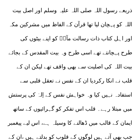
ذریعے رسول اللہ صلی اللہ علیہ وسلم اور اصل بیت
اللہ کو پہچان لیا تھا قرآن کے الفاظ میں مشرکین مکہ
اور اہل کتاب ذات رسالت مآبؐ کو اپنے بیٹوں کی
طرح پہچانتے تھے اسی طرح وہ بیت المقدس کے بجائے
بیت اللہ کی اصلیت سے بھی واقف تھے لیکن ان کے
قلب نے انکا رکردیا ان کے نفس نے تعقل قلبی سے
استفادہ نہیں کیا وہ خواہش نفس کے اِلہٰ کی پرستش
میں مبتلا رہے۔ قلب اس تفکر کو گہرائیوں کے ساتھ
ایمان کے قالب میں ڈھالنے کا وسیلہ ہے، اس لیے پیغمبر
جب بھی آتے ہیں لوگوں کے قلوب کو بدلتے ہیں ،ان کے