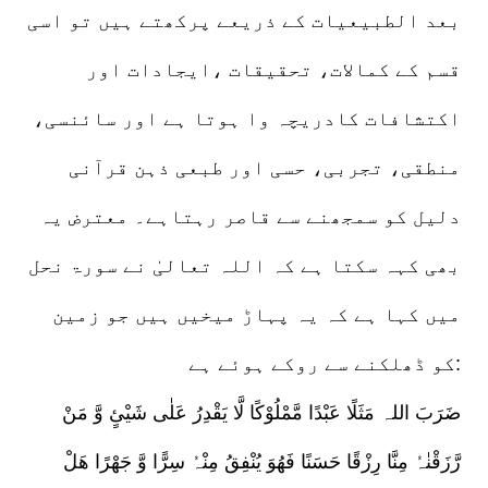
بعد الطبیعیات کے ذریعے پرکھتے ہیں تو اسی
قسم کے کمالات، تحقیقات ،ایجادات اور
اکتشافات کادریچہ وا ہوتا ہے اور سائنسی،
منطقی، تجربی، حسی اور طبعی ذہن قرآنی
دلیل کو سمجھنے سے قاصر رہتاہے۔ معترض یہ
بھی کہہ سکتا ہے کہ اللہ تعالیٰ نے سورۃ نحل
میں کہا ہے کہ یہ پہاڑ میخیں ہیں جو زمین
کو ڈھلکنے سے روکے ہوئے ہے:
ضَرَبَ اللہ مَثَلًا عَبْدًا مَّمْلُوْکًا لَّا یَقْدِرُ عَلٰی شَیْئٍ وَّ مَنْ
رَّزَقْنٰہُ مِنَّا رِزْقًا حَسَنًا فَھُوَ یُنْفِقُ مِنْہُ سِرًّا وَّ جَھْرًا ھَلْ