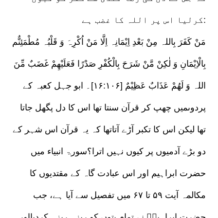
کرلیا اس پر اللہ کا غضب ہے:
مَنْ کَفَرَ بِاللہ مِنْ بَعْدِ اِیْمَانِہ اِلَّا مَنْ اُکْرِہَ وَ قَلْبُہ مُطْمَئِنٌّم
بِالْاِیْمَانِ وَ لٰکِنْ مَّنْ شَرَحَ بِالْکُفْرِ صَدْرًا فَعَلَیْھِمْ غَضَبٌ مِّنَ
اللہ وَ لَھُمْ عَذَابٌ عَظِیْمٌ [۱۶:۱۰۶]۔ ابو جہل کعبہ کے
پردوںمیں چھپ کر قرآن سنتا تھا اس کا دل پگھل جاتا
تھا لیکن اس کا تکبر آڑے آتاتھا کہ یہ قرآن اس شہر کے
دو بڑے آدمیوں پر کیوں نہیں اترا؟سورۃ انبیاء میں
حضرت ابراہیم اور اس عبادت گاہ کے مقتدیوں کا
مکالمہ آیت ۵۹ تا ۶۷ میں تفصیل سے آیا ہے، جب
حضرت ابراہیمؑ نے تمام بتوں کو ریزہ ریزہ کردیااور