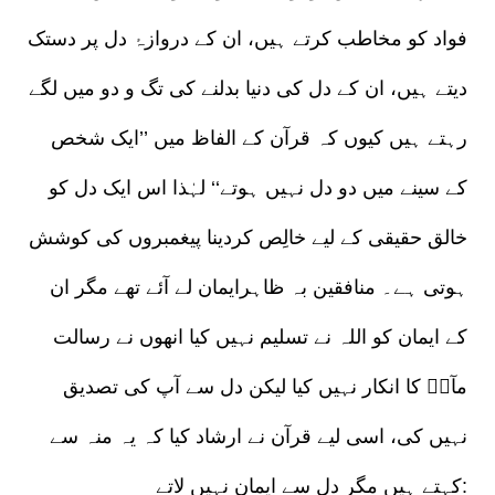
فواد کو مخاطب کرتے ہیں، ان کے دروازۂ دل پر دستک
دیتے ہیں، ان کے دل کی دنیا بدلنے کی تگ و دو میں لگے
رہتے ہیں کیوں کہ قرآن کے الفاظ میں ’’ایک شخص
کے سینے میں دو دل نہیں ہوتے‘‘ لہٰذا اس ایک دل کو
خالق حقیقی کے لیے خالِص کردینا پیغمبروں کی کوشش
ہوتی ہے۔ منافقین بہ ظاہرایمان لے آئے تھے مگر ان
کے ایمان کو اللہ نے تسلیم نہیں کیا انھوں نے رسالت
مآبؐ کا انکار نہیں کیا لیکن دل سے آپ کی تصدیق
نہیں کی، اسی لیے قرآن نے ارشاد کیا کہ یہ منہ سے
کہتے ہیں مگر دل سے ایمان نہیں لاتے: