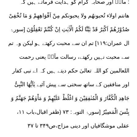
مآبؐ اور صحابہ کرام کو ہدایت فرماتے ہیں کہ :
ھانتم اولاء تُحبونھُم ولا یحبونکم مِنْ اَفْوَاھِھِمْ وَ مَا تُخْفِیْ
صُدُوْرُھُمْ اَکْبَرُ قَدْ بَیَّنَّا لَکُمُ الْاٰیٰتِ اِنْ کُنْتُمْ تَعْقِلُوْنَ [سورۂ
ال عمران:۱۱۹] تم ان سے محبت رکھتے ہو لیکن وہ تم
سے محبت نہیں رکھتے، رسالت مآبؐ یعنی رحمت
اللعالمین کو اللہ تعالیٰ حکم دیتے ہیں کہ اے نبی کفار
اور منافقین کے ساتھ سختی سے پیش آئیے یٰاَیُّھَا النَّبِیُّ
جَاھِدِ الْکُفَّارَ وَ الْمُنٰفِقِیْنَ وَ اغْلُظْ عَلَیْھِمْ وَ مَاْوٰھُمْ جَھَنَّمُ وَ
بِئْسَ الْمَصِیْرُ [سورۂ التوبہ: ۷۳ (ظفر اقبال،باب ۱۱،
عقلی موشگافیاں اور دینی مزاج،ص۳۴۹ تا ۳۷