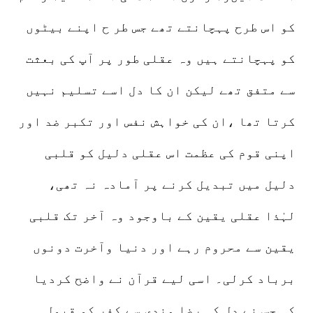
کو اس طرح پہچانتے تھے جس طر ح اپنے بیٹوں
کو پہچانتے ہیں وہ عقلی طور پر آپ کی بعثت
سے متفق تھے لیکن ان کا دل اسے تسلیم نہیں
کرتا تھا ،ان کی خواہش نفس اور تکبر ضد اور
اپنی قوم کی عظمت اس عقلی دلیل کو قلبی
دلیل میں تبدیل کرنے پر آمادہ نہ تھی،
لہٰذا عقلی یقین کے باوجود وہ آخر تک قلبی
یقین سے محروم رہے اور دنیا وآخرت دونوں
برباد کرلی۔ اسی لیے قرآن نے واضح کردیا
کہ جس نے دل کی رضا مندی سے کفر کو قبول