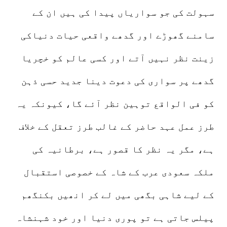
سہولت کی جو سواریاں پیدا کی ہیں ان کے
سامنے گھوڑے اور گدھے واقعی حیات دنیاکی
زینت نظر نہیں آتے اور کسی عالم کو خچریا
گدھے پر سواری کی دعوت دینا جدید حسی ذہن
کو فی الواقع توہین نظر آئے گا، کیونکہ یہ
طرز عمل عہد حاضر کے غالب طرز تعقل کے خلاف
ہے، مگر یہ نظر کا قصور ہے، برطانیہ کی
ملکہ سعودی عرب کے شاہ کے خصوصی استقبال
کے لیے شاہی بگھی میں لے کر انھیں بکنگھم
پیلس جاتی ہے تو پوری دنیا اور خود شہنشاہ