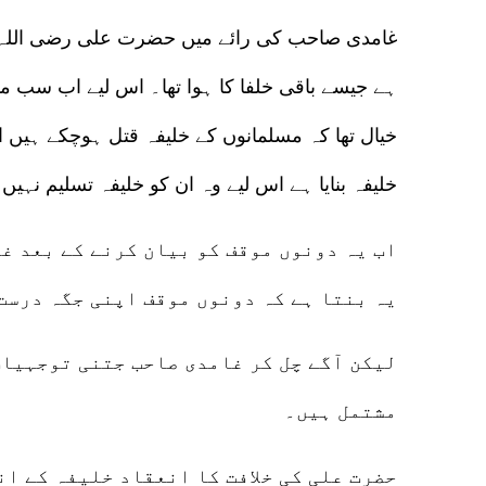
غامدی صاحب کی رائے میں حضرت علی رضی اللہ عنہ
ہے جیسے باقی خلفا کا ہوا تھا۔ اس لیے اب سب مسل
خیال تھا کہ مسلمانوں کے خلیفہ قتل ہوچکے ہیں ا
خلیفہ بنایا ہے اس لیے وہ ان کو خلیفہ تسلیم نہیں
اب یہ دونوں موقف کو بیان کرنے کے بعد غ
یہ بنتا ہے کہ دونوں موقف اپنی جگہ درست
لیکن آگے چل کر غامدی صاحب جتنی توجہیات
مشتمل ہیں۔
حضرت علی کی خلافت کا انعقاد خلیفہ کے ان