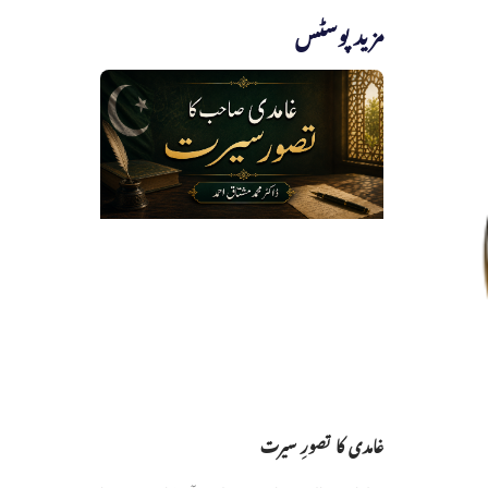
مزید پوسٹس
غامدی کا تصورِ سیرت