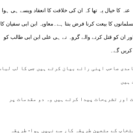
 کا خیال یہ تھا کہ ان کی خلافت کا انعقاد ویسے ہی ہوا
مانوں کا بیعت کرنا فرض بنتا ہے۔معاویہ ابن ابی سفیان کا
ور ان کو قتل کرنے والے گروہ نے ہی علی ابن ابی طالب کو
 کریں گے۔
امدی صاحب اپنی رائے بیان کرتے ہیں جس کا لب لباب
 ہیں
 اور تشریحات پیدا کرتے ہیں وہ دو مقدمات پر
تخاب کے متعین طریقہ کار سے نہیں ہوا- طریقہ