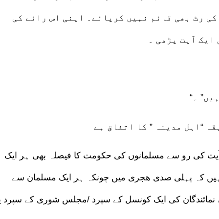
 کی رٹ بھی قائم نہیں کرپائے۔ اپنی اس رائے کی
 ایک آیت پڑھی ۔
یں” ۔
یت کی رو سے مسلمانوں کی حکومت کا فیصلہ بھی ہر ایک
ہیں کہ پہلی صدی ھجری میں چونکہ ہر ایک مسلمان سے
 نمائندگان کی ایک کونسل کے سپرد /مجلس شوری کے سپرد ی