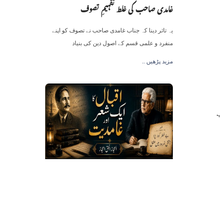
غامدی صاحب کی غلط تفہیمِ تصوف
یہ تاثر دینا کہ جناب غامدی صاحب نے تصوف کو اپنے
منفرد و علمی قسم کے اصول دین کی بنیاد
.. مزید پڑھیں