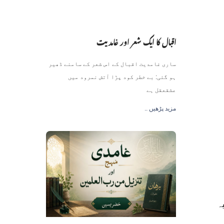
اقبال کا ایک شعر اور غامدیت
ساری غامدیت اقبال کے اس شعر کے سامنے ڈھیر
ہو گئی: بے خطر کود پڑا آتش نمرود میں
عشقعقل ہے
.. مزید پڑھیں
ہ