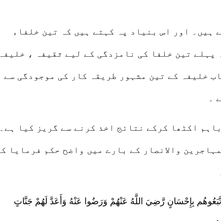
 ہیں۔ اور اس بنیاد پہ کہتے ہیں کہ تین خلفاء
 پہلے تین خلفا کی نامزدگی کے لیے ثقیفہ ، خلیفہ
ب خلیفہ کے تین مشہور طریقہ کار کی موجودگی سے
 ۔
باہم اکٹھا کرکے نتائج اخذ کرنے سے گریز کیا ہے۔
مہاجرین والانصار کے بارے میں واضح حکم فرمایا کہ
َّبَعُوهُم بِإِحْسَانٍ رَّضِيَ اللَّهُ عَنْهُمْ وَرَضُوا عَنْهُ وَأَعَدَّ لَهُمْ جَنَّاتٍ