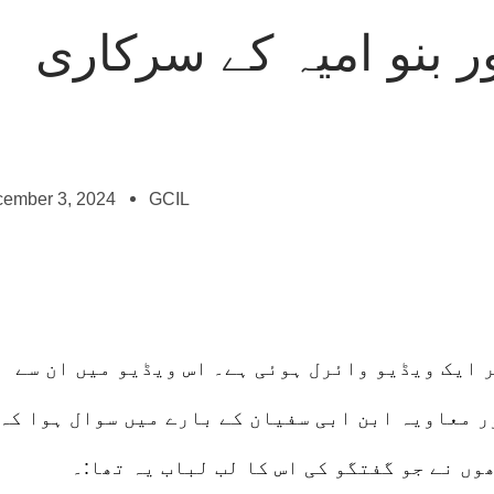
ر بنو امیہ کے سرکاری
ember 3, 2024
GCIL
 ایک ویڈیو وائرل ہوئی ہے۔ اس ویڈیو میں ان سے
ر معاویہ ابن ابی سفیان کے بارے میں سوال ہوا کہ
وں نے جو گفتگو کی اس کا لب لباب یہ تھا:۔