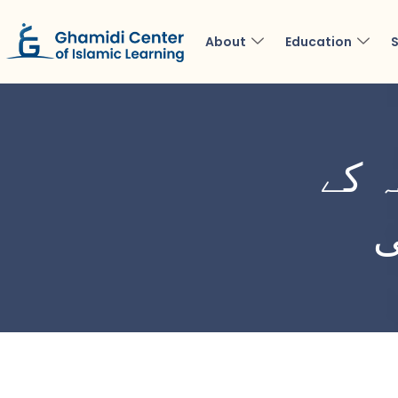
About
Education
S
ہ کے
ی