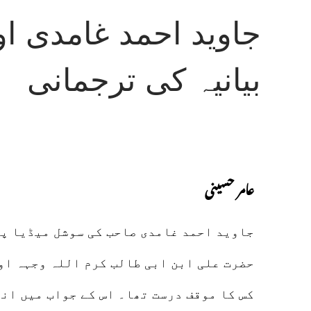
جاوید احمد غامدی او
بیانیہ کی ترجمانی
عامر حسینی
جاوید احمد غامدی صاحب کی سوشل میڈیا پر
حضرت علی ابن ابی طالب کرم اللہ وجہہ او
کس کا موقف درست تھا۔ اس کے جواب میں انھ