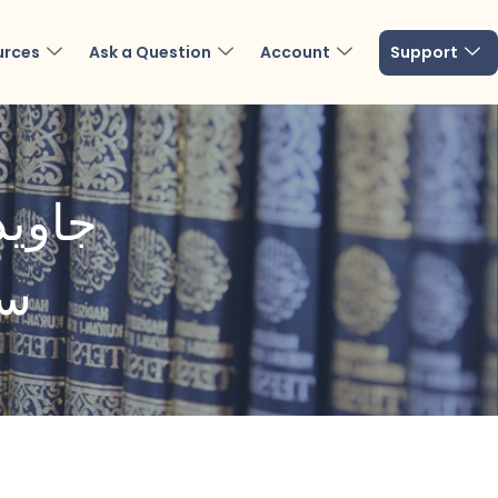
urces
Ask a Question
Account
Support
جاوید
سر