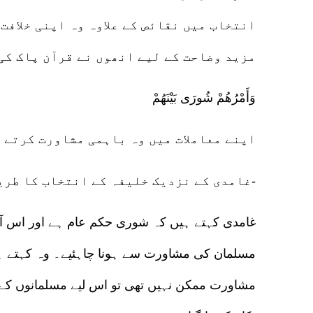
انتخاب میں نقائص کے علاوہ وہ اپنی خلافت
مزید وضاحت کے لیے انھوں نے قرآن پاک کی
وَأَمْرُهُمْ شُورَى بَيْنَهُمْ
“اپنے معاملات میں وہ باہمی مشاورت کرتے ہ
غامدی کے نزدیک خلیفہ کے انتخاب کا طریقہ “اہل مدینہ ” کا اتفاق ہے-
غامدی کہتے ہیں کہ شوری حکم عام ہے اور اس آ
مسلمان کی مشاورت سے ہونا چاہئیے۔ وہ کہتے 
مشاورت ممکن نہیں تھی تو اس لیے مسلمانوں کے