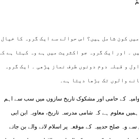
مُ
میں کون شامل ہیں؟ اس حوالے سے ایک گروہ کا خیال
ں ۔ اور ایک گروہ جو اکثریت میں ہے وہ کہتا ہے کہ
ول و قبلہ دوم دونوں طرف نماز پڑھی ۔ ایک گروہ
نے والوں تک بڑھا دیتا ہے۔
نوامیہ کے حامی اور مشکوک تاریخ سازوں میں سب سے اہم
ہمیں معلوم ہے کہ شامی مدرسہ تاریخ، معاویہ ابن ابی
ے وہ صلح حدیبیہ کے موقعہ پر اسلام لانے والے بن جاتے