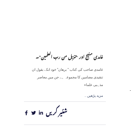
غامدی منہج اور “تنزیل من رب العلمین”۔
غامدی صاحب کی کتاب ” برھان” خود انکے بقول ان
تنقیدی مضامین کا مجموعہ ہے جن میں معاصر
مذہبی علماء
.. مزید پڑھیں
شئیر کریں