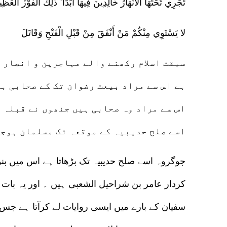
تَجْرِي تَحْتَهَا الْأَنْهَارُ خَالِدِينَ فِيهَا أَبَدًا ۚ ذَٰلِكَ الْفَوْزُ الْعَظِي
لا يَسْتَوِي مِنْكُمْ مَنْ أَنْفَقَ مِنْ قَبْلِ الْفَتْحِ وَقَاتَلَ
سبقت اسلام رکھنے والے مہاجرین و انصار 
ہے اس سے مراد بیعت رضوان تک کے صحابی ہی
اس سے مراد وہ صحابی ہیں جنھوں نے قبلہ ا
اسے صلح حدیبیہ کے موقعہ تک مسلمان ہوجا
جوگروہ اسے صلح حدیبیہ تک بڑھاتا ہے اس میں ب
کردار عامر بن شراحیل الشعبی ہیں ۔ اور یہ بات 
سفیان کے بارے میں ایسی روایات لے کرآتا ہے جس س