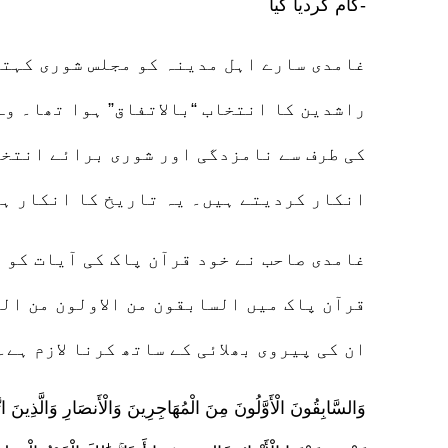
کام کردیا گیا-
غامدی سارے اہل مدینہ کو مجلس شوری کہتے
راشدین کا انتخاب “بالاتفاق” ہوا تھا۔ وہ
کی طرف سے نامزدگی اور شوری برائے انتخا
انکار کردیتے ہیں۔ یہ تاریخ کا انکار ہے
غامدی صاحب نے خود قرآن پاک کی آیات کو 
قرآن پاک میں السابقون من الاولون من ال
ان کی پیروی بھلائی کے ساتھ کرنا لازم ہے۔
وَالسَّابِقُونَ الْأَوَّلُونَ مِنَ الْمُهَاجِرِينَ وَالْأَنصَارِ وَالَّذِينَ ات