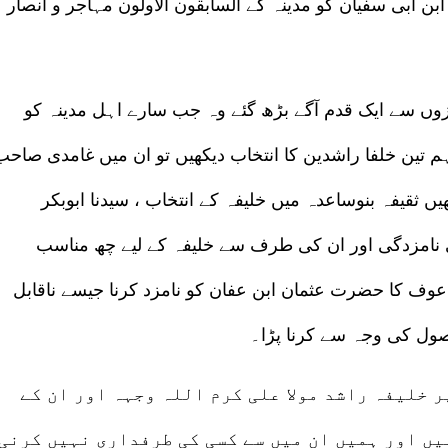
ن ابی سفیان کو مدینہ کے السابقون الاولون مہاجر و انصار
ں سے ایک قدم آگے بڑھ گئے وہ جب سارے اہل مدینہ کو
 تین خلفا راشدین کا انتخاب دیکھیں تو ان میں غامدی صاحب
ں ثقیفہ بنوساعدہ میں خلیفہ کے انتخاب ، سیدنا ابوبکر
مزدگی اور ان کی طرف سے خلیفہ کے لیے چھ مناسب
 عوف کا حضرت عثمان ابن عفان کو نامزد کرنا جیسے ناقابل
اصول کی وجہ سے کرنا پڑا۔
 خلیفہ راشد مولا علی کرم اللہ وجہہ اور ان کے
یں اور ہمیں ان میں سے کسی کی طرفداری نہیں کرنی