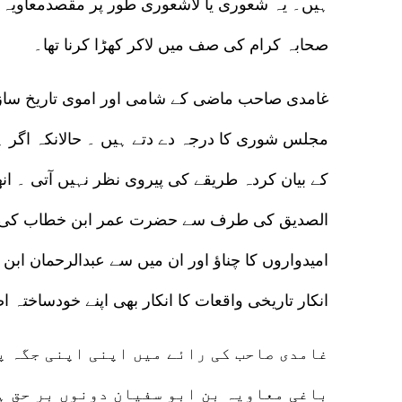
ہیں۔ یہ شعوری یا لاشعوری طور پر مقصدمعاویہ اب
صحابہ کرام کی صف میں لاکر کھڑا کرنا تھا۔
غامدی صاحب ماضی کے شامی اور اموی تاريخ سازو
مجلس شوری کا درجہ دے دتے ہیں ۔ حالانکہ اگر ہم
کے بیان کردہ طریقے کی پیروی نظر نہیں آتی ۔ انھی
الصدیق کی طرف سے حضرت عمر ابن خطاب کی نا
امیدواروں کا چناؤ اور ان میں سے عبدالرحمان ابن
انکار تاریخی واقعات کا انکار بھی اپنے خودساختہ 
غامدی صاحب کی رائے میں اپنی اپنی جگہ پر
باغی معاویہ بن ابو سفیان دونوں بر حق ہ