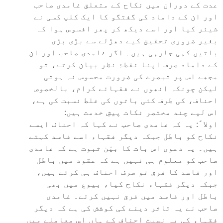
عدت کے دوران میں نکاح کے متعلق غامدی صاحب
اور ان کے داماد کی گفتگو کا ایک کلپ کسی نے
شیئر کیا اور اسے دیکھ کر پھر افسوس ہوا کہ
بغیر ضروری تحقیق کیے دھڑلے سے بڑی بڑی
باتیں کہی جارہی ہیں۔ اگر غامدی صاحب اور ان
کے داماد صرف اپنا نقطۂ نظر بیان کرتے، تو
مجھے اس پر تبصرے کی ضرورت محسوس نہ ہوتی
لیکن چونکہ انھوں نے فقہائے کرام، بالخصوص
احناف، کی طرف کئی باتوں کی غلط نسبت کی ہے،
اس لیے چند مختصر نکات پیشِ خدمت ہیں:
اولا ً: یہ کہ غامدی صاحب نے کہا کہ احناف ایسے
نکاح کو باطل جبکہ دیگر فقہاء اسے فاسد کہتے
ہیں۔ یہ دعوی اس بات کا بیّن ثبوت ہے کہ غامدی
صاحب کو معلوم ہی نہیں ہے کہ عقود میں باطل
اور فاسد کا فرق تو صرف احناف ہی کرتے ہیں،
جبکہ دیگر فقہاء نکاح کیا، بیوع میں بھی
باطل اور فاسد میں فرق نہیں کرتے۔ غامدی
صاحب نے یہ تاثر دینے کی کوشش کی ہے کہ دیگر
فقہاء کی بہ نسبت احناف کے ہاں اس معاملے میں