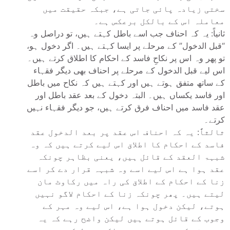
سختی زیادہ پائی جاتی ہے، جبکہ حقیقت میں
معاملہ اس کے بالکل برعکس ہے۔
ثانیاً: یہ کہ احناف جب اسے باطل کہتے ہیں، تو دراصل وہ
“قبل الدخول” کے مرحلے پر ایسا کہتے ہیں۔ اگر دخول ہو،
تو پھر وہ اس پر نکاحِ فاسد کے احکام کا اطلاق کرتے ہیں۔
اس لیے قبل الدخول کے مرحلے پر احناف بھی دیگر فقہاء
کے ساتھ متفق ہوتے ہیں اور کہتے ہیں کہ نکاح میں باطل
اور فاسد یکساں ہیں۔ البتہ دخول کے بعد عقد باطل اور
عقد فاسد میں احناف فرق کرتے ہیں، جو دیگر فقہاء نہیں
کرتے۔
ثالثاًً: یہ کہ احناف اس عقد پر بعد الدخول عقد
فاسد کے احکام کا اطلاق اس لیے کرتے ہیں کہ وہ
شبہۃ العقد کے قائل ہیں، یعنی بظاہر چونکہ
عقد ہوا ہے اس لیے اسے وہ شبہہ قرار دے کر اسے
زنا کے احکام کے اطلاق کی راہ میں رکاوٹ مان
لیتے ہیں۔ پھر چونکہ زنا کے احکام لاگو نہیں
ہوتے، لیکن دخول ہوا ہے، اس لیے وہ مہر کے
وجوب کے قائل ہوتے ہیں لیکن واضح رہے کہ یہ