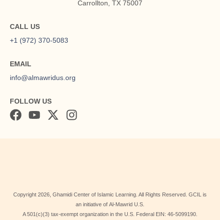
Carrollton, TX 75007
CALL US
+1 (972) 370-5083
EMAIL
info@almawridus.org
FOLLOW US
Copyright
2026
, Ghamidi Center of Islamic Learning. All Rights Reserved. GCIL is
an initiative of Al-Mawrid U.S.
A 501(c)(3) tax-exempt organization in the U.S. Federal EIN: 46-5099190.