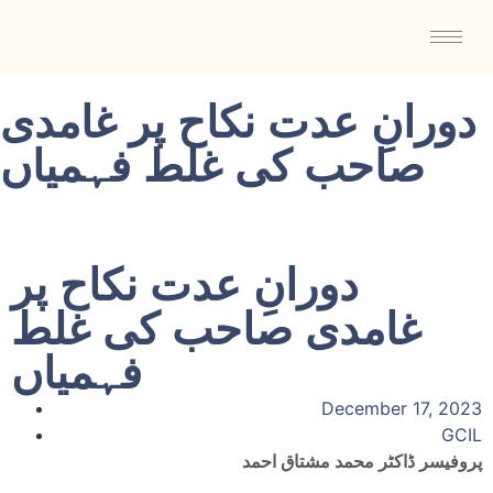
دورانِ عدت نکاح پر غامدی
صاحب کی غلط فہمیاں
دورانِ عدت نکاح پر
غامدی صاحب کی غلط
فہمیاں
December 17, 2023
GCIL
پروفیسر ڈاکٹر محمد مشتاق احمد