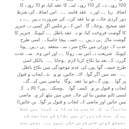
100 روپے دے کر 110 روپے لینے کا عقد کیا، تو 10 روپے کا
اضافہ ربا ہے اور یہ عقد فاسد ہے۔ اس اضافے کی شرط
دور کردی جائے، تو نیا عقد کرنے کی ضرورت نہیں ہے، یہ
عقد صحیح ہوجائے گا۔ اس کے برعکس اگر کسی نے خنزیر
کا گوشت فروخت کیا، تو یہ عقد باطل ہے کیونکہ خنزیر کا
گوشت مال ہی نہیں ہے جسے بیچا جاسکے۔ اسی طرح
عدت کے دوران میں نکاح سرے سے منعقد ہی نہیں ہوتا
کیونکہ شریعت نے اس سے روکا ہے اور اس وجہ سے عدت
گزرنے کے بعد نیا نکاح کرنا لازم ہوجاتا ہے۔ بالکل اسی
طرح جیسے گواہوں کی عدم موجودگی میں نکاح باطل
ہے۔ بعد میں اگر گواہ لائے جائیں، تو وہ نئے ایجاب و قبول
پر گواہ ہوں گے،جو نیا عقد ہوگا۔ ماضی میں کیے گئے
ایجاب و قبول پر وہ کیسے گواہ ہوسکتے ہیں؟ (الا یہ کہ
ایسی ٹائم مشین بنا لی جائے جس میں بیٹھ کر وہ ماضی
میں جائیں اور ماضی کے ایجاب و قبول پر گواہ بن جائیں!)
سادساً: یہ کہ غامدی صاحب کا یہ کہنا بھی غلط
ہے کہ عدت کے دوران میں نکاح کی ممانعت کے
متعلق کوئی خاص شرعی حکم نہیں ہے۔ بھئی عدت