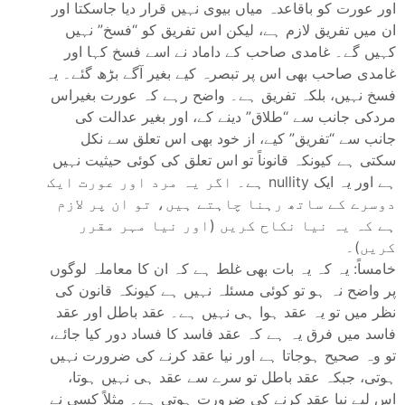
اور عورت کو باقاعدہ میاں بیوی نہیں قرار دیا جاسکتا اور
ان میں تفریق لازم ہے، لیکن اس تفریق کو “فسخ” نہیں
کہیں گے۔ غامدی صاحب کے داماد نے اسے فسخ کہا اور
غامدی صاحب بھی اس پر تبصرہ کیے بغیر آگے بڑھ گئے۔ یہ
فسخ نہیں، بلکہ تفریق ہے۔ واضح رہے کہ عورت بغیراس
مردکی جانب سے “طلاق” دینے کے، اور بغیر عدالت کی
جانب سے “تفریق” کیے، از خود بھی اس تعلق سے نکل
سکتی ہے کیونکہ قانوناً تو اس تعلق کی کوئی حیثیت نہیں
ہے اور یہ ایک nullity ہے۔ اگر یہ مرد اور عورت ایک
دوسرے کے ساتھ رہنا چاہتے ہیں، تو ان پر لازم
ہے کہ یہ نیا نکاح کریں (اور نیا مہر مقرر
کریں)۔
خامساً: یہ کہ یہ بات بھی غلط ہے کہ ان کا معاملہ لوگوں
پر واضح نہ ہو تو کوئی مسئلہ نہیں ہے کیونکہ قانون کی
نظر میں تو یہ عقد ہوا ہی نہیں ہے۔ عقد باطل اور عقد
فاسد میں فرق یہ ہے کہ عقد فاسد کا فساد دور کیا جائے،
تو وہ صحیح ہوجاتا ہے اور نیا عقد کرنے کی ضرورت نہیں
ہوتی، جبکہ عقد باطل تو سرے سے عقد ہی نہیں ہوتا،
اس لیے نیا عقد کرنے کی ضرورت ہوتی ہے۔ مثلاً کسی نے