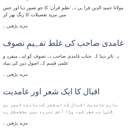
مولانا حمید الدین فراہی نے ’نظمِ قرآن‘ کا جو تصور دیا اور جس
میں مزید تفصیلات کا رنگ بھر کر
.. مزید پڑھیں
غامدی صاحب کی غلط تفہیمِ تصوف
یہ تاثر دینا کہ جناب غامدی صاحب نے تصوف کو اپنے منفرد و
علمی قسم کے اصول دین کی بنیاد
.. مزید پڑھیں
اقبال کا ایک شعر اور غامدیت
ساری غامدیت اقبال کے اس شعر کے سامنے ڈھیر ہو
گئی: بے خطر کود پڑا آتش نمرود میں عشقعقل ہے
.. مزید پڑھیں