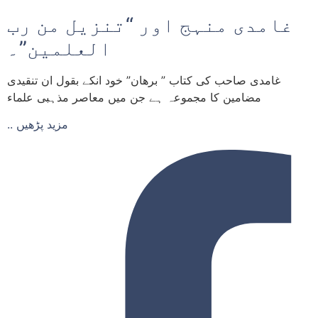
غامدی منہج اور “تنزیل من رب
العلمین”۔
غامدی صاحب کی کتاب ” برھان” خود انکے بقول ان تنقیدی
مضامین کا مجموعہ ہے جن میں معاصر مذہبی علماء
.. مزید پڑھیں