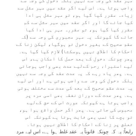
مہر عقد کی وجہ سے نہیں بلکہ دخول کی وجہ سے
واجب ہوتا ہے۔ اس لیے اگر عقد میں مہر مثل سے
زیادہ مقرر کیا گیا ہو، تو مہر مثل ہی ادا
کیا جائے گا اور اگر عقد میں مہر مثل سے کم
مقرر کیا گیا ہو، تو مقررہ مہر ہی ادا کیا
جائے گا کیونکہ یہ مہر مجبوری کی وجہ سے (کہ
عقدِ صحیح کے بغیر دخول تو ہوگیا، لیکن زنا کے
احکام کا اطلاق نہیں ہوسکتا) لازم کیا گیا ہے۔
پھر چونکہ دخول کے بعد حمل کا امکان ہے، اس
لیے استبراء رحم کےلیے عدت بھی واجب ہوجاتی
ہے۔ پھر یاد رہے کہ یہ عدت عقد کی وجہ سے نہیں
بلکہ دخول کی وجہ سے واجب ہوتی ہے اور اس لیے
یہ عدت عقدِ صحیح کے بعد کی عدت سے مختلف ہوتی
ہے۔ پھر عدت کے دوران نفقہ بھی اسی مرد پر
واجب ہوتا ہے کیونکہ عورت اس کے حق کےلیے
محبوس کی جاتی ہے۔ پھر اگر حمل واقع ہوا ہو،
تو بچے کا نسب بھی ثابت ہوتا ہے کیونکہ اس
تعلق پر زنا کے احکام کا اطلاق نہیں ہوتا۔
رابعاً: یہ کہ چونکہ قانوناً یہ عقد غلط ہوا ہے، اس لیے مرد