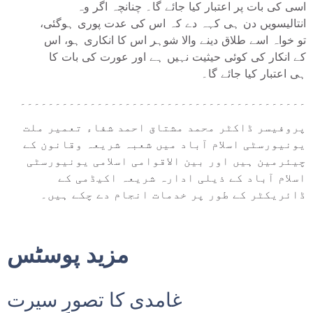
اسی کی بات پر اعتبار کیا جائے گا۔ چنانچہ اگر وہ
انتالیسویں دن ہی کہہ دے کہ اس کی عدت پوری ہوگئی،
تو خواہ اسے طلاق دینے والا شوہر اس کا انکاری ہو، اس
کے انکار کی کوئی حیثیت نہیں ہے اور عورت کی بات کا
ہی اعتبار کیا جائے گا۔
۔۔۔۔۔۔۔۔۔۔۔۔۔۔۔۔۔۔۔۔۔۔۔۔۔۔۔۔۔۔۔۔۔۔۔۔۔۔۔۔۔
پروفیسر ڈاکٹر محمد مشتاق احمد شفاء تعمیر ملت
یونیورسٹی اسلام آباد میں شعبہ شریعہ وقانون کے
چیئرمین ہیں اور بین الاقوامی اسلامی یونیورسٹی
اسلام آباد کے ذیلی ادارہ شریعہ اکیڈمی کے
ڈائریکٹر کے طور پر خدمات انجام دے چکے ہیں۔
مزید پوسٹس
غامدی کا تصورِ سیرت