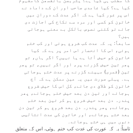
کا مطلب ہی کیا ہے؟ یتربصن بانفسھن کامفہوم
کیا ہے؟ کیا غامدی صاحب اور ان کے داماد نے
اس پر غور کیا ہے کہ اگر عدت کے دوران میں
خاتون کو کسی اور مرد سے نکاح کی اجازت دی
جائے تو کتنی نصوص بالکل بے معنی ہوجاتی
ہیں؟
سابعاً: یہ کہ عدت کب شروع ہوئی اور کب ختم
ہوئی، اس کا انحصار اس امر پر ہے کہ کیا
خاتون کو حیض آتا ہے یا نہیں؟ اگر ہاں، تو
پھر تین حیض گزرنے پر، اور اگر نہیں، تو پھر
تین (قمری) مہینے گزرنے پر عدت ختم ہوجاتی
ہے۔ پہلی صورت میں یہ عین ممکن ہے کہ آج
خاتون کو طلاق دی جائے، کل اس کا حیض شروع
ہوجائے اور تین دن بعد حیض ختم ہوجائے، پھر
پندرہ دن بعد حیض شروع ہو کر تین بعد ختم
ہوجائے، پھر پندرہ دن بعد شروع ہو کر تین دن
بعد ختم ہوجائے، اور خاتون کی عدت انتالیس
دنوں میں ہی ختم ہوجائے۔
ثامناً: یہ کہ عورت کی عدت کب ختم ہوئی، اس کے متعلق