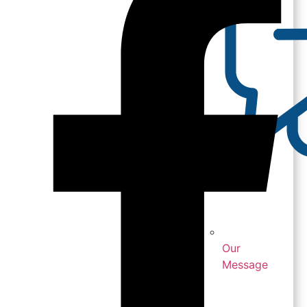
Our
Message