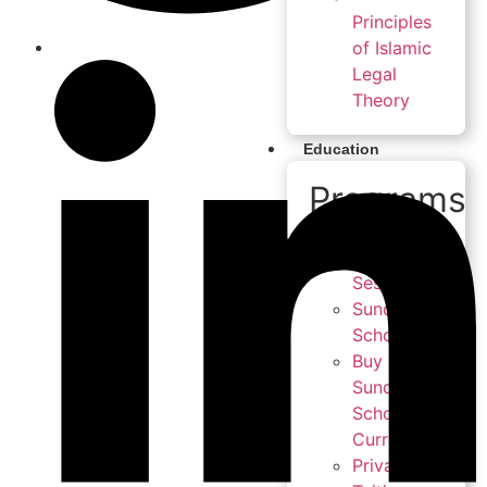
Principles
of Islamic
Legal
Theory
Education
Programs
Weekly
Live
Sessions
Sunday
School
Buy
Sunday
School
Curriculum
Private