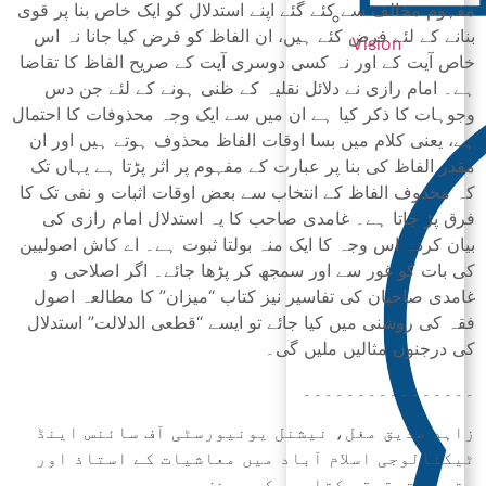
مفہوم مخالف سے کئے گئے اپنے استدلال کو ایک خاص بنا پر قوی
بنانے کے لئے فرض کئے ہیں، ان الفاظ کو فرض کیا جانا نہ اس
Vision
خاص آیت کے اور نہ کسی دوسری آیت کے صریح الفاظ کا تقاضا
ہے۔ امام رازی نے دلائل نقلیہ کے ظنی ہونے کے لئے جن دس
وجوہات کا ذکر کیا ہے ان میں سے ایک وجہ محذوفات کا احتمال
ہے، یعنی کلام میں بسا اوقات الفاظ محذوف ہوتے ہیں اور ان
مقدر الفاظ کی بنا پر عبارت کے مفہوم پر اثر پڑتا ہے یہاں تک
کہ محذوف الفاظ کے انتخاب سے بعض اوقات اثبات و نفی تک کا
فرق پڑ جاتا ہے۔ غامدی صاحب کا یہ استدلال امام رازی کی
بیان کردہ اس وجہ کا ایک منہ بولتا ثبوت ہے۔ اے کاش اصولیین
کی بات کو غور سے اور سمجھ کر پڑھا جائے۔ اگر اصلاحی و
غامدی صاحبان کی تفاسیر نیز کتاب “میزان” کا مطالعہ اصول
فقہ کی روشنی میں کیا جائے تو ایسے “قطعی الدلالت” استدلال
کی درجنوں مثالیں ملیں گی۔
۔۔۔۔۔۔۔۔۔۔۔۔۔۔۔۔
زاہد صدیق مغل، نیشنل یونیورسٹی آف سائنس اینڈ
ٹیکنالوجی اسلام آباد میں معاشیات کے استاذ اور
متعدد تحقیقی کتابوں کے مصنف ہیں۔