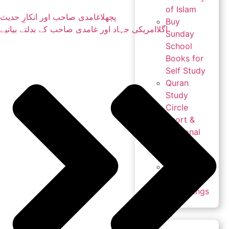
of Islam
پچھلا
غامدی صاحب اور انکارِ حدیث
Buy
اگلا
امریکی جہاد اور غامدی صاحب کے بدلتے بیانیے
Sunday
School
Books for
Self Study
Quran
Study
Circle
Short &
Seasonal
Courses
Live
Stream &
Recordings
Services