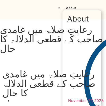
About
About
رعایتِ صلاۃ میں غامدی
صاحب کے قطعی الدلالۃ کا
حال
رعایتِ صلاۃ میں غامدی
صاحب کے قطعی الدلالۃ
کا حال
November 27, 2023