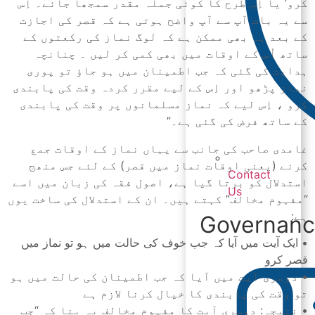
کرو‘ یا اِس طرح کا کوئی جملہ مقدر سمجھا جائے۔ اِس
سے یہ بات آپ سے آپ واضح ہوتی ہے کہ قصر کی اجازت
کے بعد یہ بھی ممکن ہے کہ لوگ نماز کی رکعتوں کے
ساتھ اُس کے اوقات میں بھی کمی کر لیں ۔ چنانچہ
ہدایت کی گئی کہ جب اطمینان میں ہو جاؤ تو پوری
نماز پڑھو اور اِس کے لیے مقرر کردہ وقت کی پابندی
کرو ، اِس لیے کہ نماز مسلمانوں پر وقت کی پابندی
کے ساتھ فرض کی گئی ہے۔”
غامدی صاحب کی جانب سے یہاں نماز کے اوقات جمع
کرنے (یعنی اوقات نماز میں قصر) کے لئے جس منھج
Contact
استدلال کو برتا گیا ہے، اصول فقہ کی زبان میں اسے
Us
“مفہوم مخالف” کہتے ہیں۔ ان کے استدلال کی ساخت یوں
ہے:
Governan
• ایک آیت میں آیا کہ جب خوف کی حالت میں ہو تو نماز میں
قصر کرو
• دوسری آیت میں آیا کہ جب اطمینان کی حالت میں ہو
تو وقت کی پابندی کا خیال کرنا لازم ہے
• نتیجہ: دوسری آیت کا مفہوم مخالف یہ بنا کہ “جب