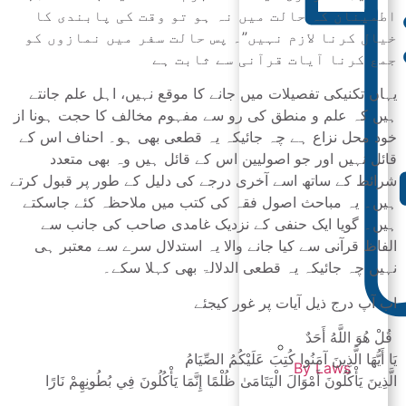
اطمینان کہ حالت میں نہ ہو تو وقت کی پابندی کا
خیال کرنا لازم نہیں”۔ پس حالت سفر میں نمازوں کو
جمع کرنا آیات قرآنی سے ثابت ہے
یہاں تکنیکی تفصیلات میں جانے کا موقع نہیں، اہل علم جانتے
ہیں کہ علم و منطق کی رو سے مفہوم مخالف کا حجت ہونا از
خود محل نزاع ہے چہ جائیکہ یہ قطعی بھی ہو۔ احناف اس کے
قائل نہیں اور جو اصولیین اس کے قائل ہیں وہ بھی متعدد
شرائط کے ساتھ اسے آخری درجے کی دلیل کے طور پر قبول کرتے
ہیں۔ یہ مباحث اصول فقہ کی کتب میں ملاحظہ کئے جاسکتے
ہیں۔ گویا ایک حنفی کے نزدیک غامدی صاحب کی جانب سے
الفاظ قرآنی سے کیا جانے والا یہ استدلال سرے سے معتبر ہی
نہیں چہ جائیکہ یہ قطعی الدلالۃ بھی کہلا سکے۔
اب آپ درج ذیل آیات پر غور کیجئے
قُلْ هُوَ اللَّهُ أَحَدٌ
يَا أَيُّهَا الَّذِينَ آمَنُوا كُتِبَ عَلَيْكُمُ الصِّيَامُ
By Laws
الَّذِينَ يَأْكُلُونَ أَمْوَالَ الْيَتَامَىٰ ظُلْمًا إِنَّمَا يَأْكُلُونَ فِي بُطُونِهِمْ نَارًا