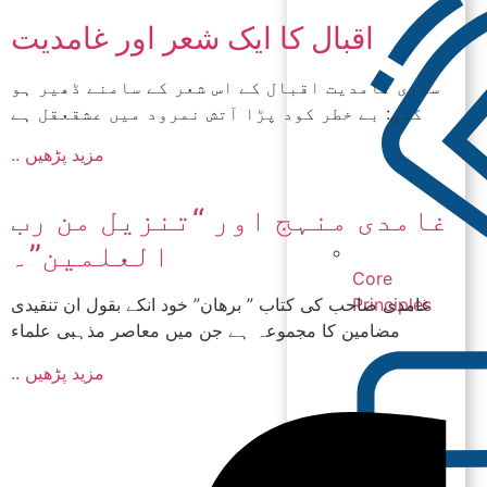
اقبال کا ایک شعر اور غامدیت
ساری غامدیت اقبال کے اس شعر کے سامنے ڈھیر ہو
گئی: بے خطر کود پڑا آتش نمرود میں عشقعقل ہے
.. مزید پڑھیں
غامدی منہج اور “تنزیل من رب
العلمین”۔
Core
Principles
غامدی صاحب کی کتاب ” برھان” خود انکے بقول ان تنقیدی
مضامین کا مجموعہ ہے جن میں معاصر مذہبی علماء
.. مزید پڑھیں