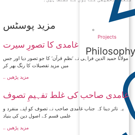
مزید پوسٹس
Projects
غامدی کا تصورِ سیرت
Philosoph
مولانا حمید الدین فراہی نے ’نظمِ قرآن‘ کا جو تصور دیا اور جس
میں مزید تفصیلات کا رنگ بھر کر
.. مزید پڑھیں
غامدی صاحب کی غلط تفہیمِ تصوف
یہ تاثر دینا کہ جناب غامدی صاحب نے تصوف کو اپنے منفرد و
علمی قسم کے اصول دین کی بنیاد
.. مزید پڑھیں