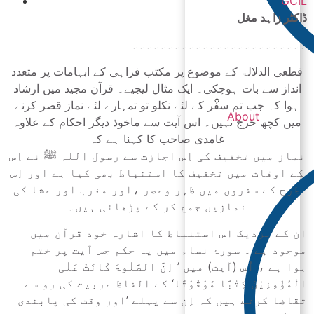
GCIL
ڈاکٹر زاہد مغل
۔۔۔۔۔۔۔۔۔۔۔۔۔۔۔۔۔۔۔۔۔۔۔۔۔
قطعی الدلالۃ کے موضوع پر مکتب فراہی کے ابہامات پر متعدد
انداز سے بات ہوچکی۔ ایک مثال لیجیے۔ قرآن مجید میں ارشاد
ہوا کہ جب تم سفر کے لئے نکلو تو تمہارے لئے نماز قصر کرنے
About
میں کچھ حرج نہیں۔ اس آیت سے ماخوذ دیگر احکام کے علاوہ
غامدی صاحب کا کہنا ہے کہ
نماز میں تخفیف کی اِس اجازت سے رسول اللہ ﷺ نے اِس
کے اوقات میں تخفیف کا استنباط بھی کیا ہے اور اِس
طرح کے سفروں میں ظہر وعصر ،اور مغرب اور عشا کی
نمازیں جمع کر کے پڑھائی ہیں۔
ان کے نزدیک اس استنباط کا اشارہ خود قرآن میں
موجود ہے ۔ سورۂ نساء میں یہ حکم جس آیت پر ختم
ہوا ہے ، اُس (آیت) میں ’ اِنَّ الصَّلٰوۃَ کَانَتْ عَلٰی
الْمُؤْمِنِیْنَ کِتٰبًا مَّوْقُوْتًا‘ کے الفاظ عربیت کی رو سے
تقاضا کرتے ہیں کہ اِن سے پہلے ’اور وقت کی پابندی