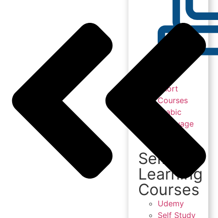
Short
Courses
Arabic
Language
Course
Self-
Learning
Courses
Udemy
Self Study