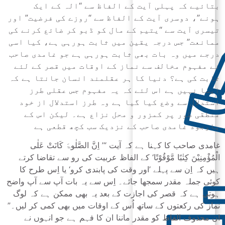
بتائیے کہ پہلی آیت کے الفاظ سے “الہ کے ایک
ہونے”، دوسری آیت کے الفاظ سے “روزے کی فرضیت” اور
تیسری آیت سے “یتیم کے مال کو ڈبو کر ضائع کرنے کی
ممانعت” جس درجہ یقین میں ثابت ہورہی ہے، کیا اسی
درجے میں وہ بات بھی ثابت ہورہی ہے جو غامدی صاحب
نے مفہوم مخالف سے نماز کے اوقات میں قصر کے لئے
ثابت کی ہے؟ دنیا کا ہر عقلمند انسان جانتا ہے کہ
ایسا نہیں ہے اس لئے کہ یہ مفہوم جس عقلی طرز
استدلال سے وضع کیا گیا ہے وہ طرز استدلال از خود
منطقی طور پر کمزور و محل نزاع ہے۔ لیکن اس کے
باوجود غامدی صاحب کے نزدیک سب کچھ قطعی ہے
غامدی صاحب کا کہنا ہے کہ آیت “’ اِنَّ الصَّلٰوۃَ کَانَتْ عَلٰی
الْمُؤْمِنِیْنَ کِتٰبًا مَّوْقُوْتًا‘ کے الفاظ عربیت کی رو سے تقاضا کرتے
ہیں کہ اِن سے پہلے ’اور وقت کی پابندی کرو‘ یا اِس طرح کا
کوئی جملہ مقدر سمجھا جائے۔ اِس سے یہ بات آپ سے آپ واضح
ہوتی ہے کہ قصر کی اجازت کے بعد یہ بھی ممکن ہے کہ لوگ
نماز کی رکعتوں کے ساتھ اُس کے اوقات میں بھی کمی کر لیں۔”
ان محذوف الفاظ کو مقدر ماننا ان کا فہم ہے جو انہوں نے