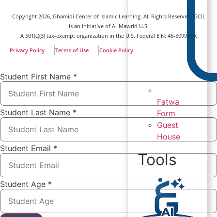
Copyright
2026
, Ghamidi Center of Islamic Learning. All Rights Reserved. GCIL
is an initiative of Al-Mawrid U.S.
A 501(c)(3) tax-exempt organization in the U.S. Federal EIN: 46-5099190.
Privacy Policy
Terms of Use
Cookie Policy
Student First Name
*
Fatwa
Student Last Name
*
Form
Guest
House
Student Email
*
Tools
Student Age
*