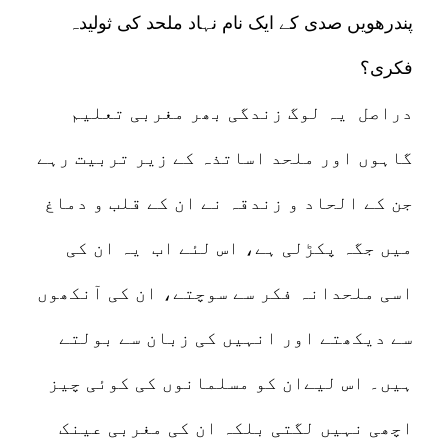
پندرھویں صدی کے ایک نام نہاد ملحد کی ثولیدہ
فکری؟
دراصل یہ لوگ زندگی بھر مغربی تعلیم
گاہوں اور ملحد اساتذہ کے زیر تربیت رہے
جن کے الحاد و زندقہ نے ان کے قلب و دماغ
میں جگہ پکڑلی ہے، اس لئے اب یہ ان کی
اسی ملحدانہ فکر سے سوچتے، ان کی آنکھوں
سے دیکھتے اور انہیں کی زبان سے بولتے
ہیں۔ اس لیےان کو مسلمانوں کی کوئی چیز
اچھی نہیں لگتی بلکہ ان کی مغربی عینک