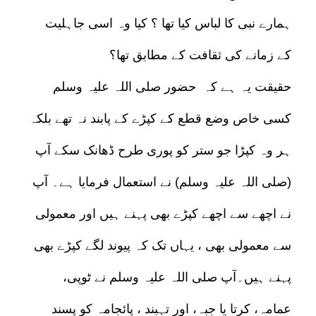
ہمارے نبی کا لباس کیا تھا ؟ کیا وہ اسی جاہلیت
کے زمانے کی ثقافت کے مطابق تھا؟
حقیقت یہ ہے کہ حضور صلی اللہ علیہ وسلم
کسی خاص وضع قطع کے کپڑے کے پابند نہ تھے بلکہ
ہر وہ کپڑا جو ستر کو پوری طرح ڈھانک سکے آپ
(صلی اللہ علیہ وسلم) نے استعمال فرمایا ہے۔ آپ
نے اچھے سے اچھے کپڑے بھی پہنے ہیں اور معمولی
سے معمولی بھی ، یہاں تک کہ پیوند لگے کپڑے بھی
پہنے ہیں۔آپ صلی اللہ علیہ وسلم نے ٹوپی،
عمامہ، کرتا یا جبہ، اور تہبند ، پائجامہ کو پسند