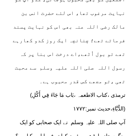
نہایت مرغوب تھا، اس لئے حضرت انس بن
مالک رضی اللہ عنہ بھی اس کو نہایت پسند
فرماتے تھے؛ چنانچہ ایک روز کدو کھارہے
تھے تو بول اُٹھے،اے درخت اس بنا پر کہ
رسول اللہ صلی اللہ علیہ وسلم سے محبت
تھی ،تو مجھے کس قدر محبوب ہے۔
(ترمذی ،کتاب الاطعمہ ،بَاب مَا جَاءَ فِي أَكْلِ
الدُّبَّاءِ،حدیث نمبر:۱۷۷۲)
آپ صلی اللہ علیہ وسلم نے ایک صحابی کو ایک