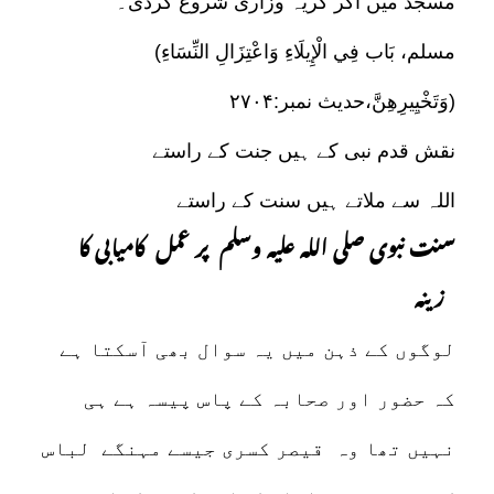
مسجد میں آکر گریہ وزاری شروع کردی۔
(مسلم، بَاب فِي الْإِيلَاءِ وَاعْتِزَالِ النِّسَاءِ
وَتَخْيِيرِهِنَّ،حدیث نمبر:۲۷۰۴)
نقش قدم نبی کے ہیں جنت کے راستے
اللہ سے ملاتے ہیں سنت کے راستے
سنت نبوی صلی اللہ علیہ وسلم پر عمل کامیابی کا
زینہ
لوگوں کے ذہن میں یہ سوال بھی آسکتا ہے
کہ حضور اور صحابہ کے پاس پیسہ ہے ہی
نہیں تھا وہ قیصر کسری جیسے مہنگے لباس