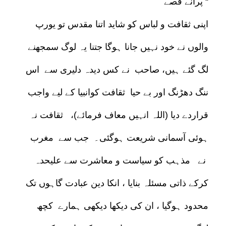
پرانے قصے “
اپنی ثقافت و لباس کو شاید اتنا مقدس تو یورپ
والوں نے خود نہیں جانا ہوگا جتنا یہ لوگ سمجھنے
لگ گئے ہیں، صاحب نے کس دیدہ دلیری سے اس
ننگ دھڑنگ اور بے حیا ثقافت کوانبیا کے لیے واجب
قراردے دیا (اللہ انہیں معاف فرمائے)، ثقافت نہ
ہوئی آسمانی شریعت ہوگئی۔ جب سے مغرب
نے مذہب کو سیاست و معاشرت سے علیحدہ
کرکے ذاتی مسئلہ بنایا ، انکا دین عبادت گاہوں تک
محدود ہوگیا ، ان کی دیکھا دیکھی ہمارے کچھ