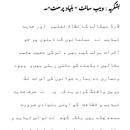
بشکریہ : ویب سائٹ ” بنیاد پرست”۔
لارڈ میکالے کے نظام تعلیم اور جدید
تہذیب نے مسلمانوں کے ذہنوں پر جو
اثرات مرتب کیے ہیں ، اس کی عجیب عجیب
مثالیں دیکھنے کو ملتی رہتی ہیں، یہود
ونصاری نے ہمارے جوانوں کی اس حد تک
برین واشنگ کردی ہے کہ یہ نہ صرف جدید
تہذیب و ثقافت کو اپنی بنیادی ضرورت
سمجھ چکے ہیں بلکہ کچھ نے تو اس تہذیب و