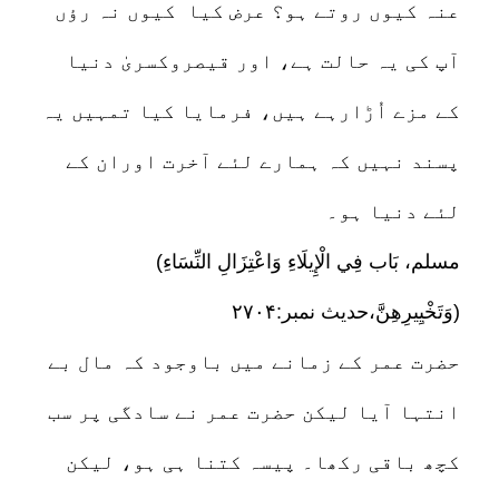
عنہ کیوں روتے ہو؟ عرض کیا کیوں نہ رؤں
آپ کی یہ حالت ہے، اور قیصروکسریٰ دنیا
کے مزے اُڑارہے ہیں، فرمایا کیا تمہیں یہ
پسند نہیں کہ ہمارے لئے آخرت اوران کے
لئے دنیا ہو۔
(مسلم، بَاب فِي الْإِيلَاءِ وَاعْتِزَالِ النِّسَاءِ
وَتَخْيِيرِهِنَّ،حدیث نمبر:۲۷۰۴)
حضرت عمر کے زمانے میں باوجود کہ مال بے
انتہا آیا لیکن حضرت عمر نے سادگی پر سب
کچھ باقی رکھا۔ پیسہ کتنا ہی ہو، لیکن