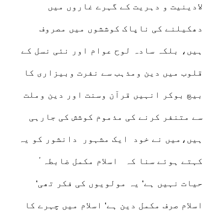
لادینیت و دہریت کے گہرے غاروں میں
دھکیلنے کی ناپاک کوششوں میں مصروف
ہیں، بلکہ سادہ لوح عوام اور نئی نسل کے
قلوب میں دین ومذہب سے نفرت وبیزاری کا
بیچ بوکر انہیں قرآن وسنت اور دین وملت
سے متنفر کرنے کی مذموم کوشش کی جارہی
ہیں،میں نے خود ایک مشہور دانشور کو یہ
کہتے ہوئے سنا کہ اسلام مکمل ضابطہٴ
حیات نہیں ہے‘ یہ مولویوں کی فکر تھی‘
اسلام صرف مکمل دین ہے‘ اسلام میں چہرے کا