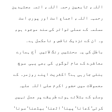
اللہ، تابعین رحمہ اللہ، ائمہ مجتہدین
رحمہہ اللہ، اجماع امت اور پوری امت
مسلمہ کے عملی تواتر کی سند موجود ہو،
وہ ان کے نزدیک ناقص و نامکمل ہے۔
باطل کی یہ محنتیں رنگ لائیں آج ہمارے
معاشرے کے عام لوگوں کی بھی یہی سوچ
بنتی جارہی ہے؟ اکثریت اپنے روزمرہ کے
معمولات میں حضور اکرم صلی اللہ علیہ
وسلم کے بتلائے ہوئے طریقے پر عمل نہیں
کرتی‘ کھانا‘ پینا‘ اٹھنا‘ بیٹھنا‘ سونا‘