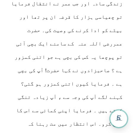
زندگی سادہ اور جب عمر نے انتقال فرمایا
تو چھیاسی ہزار کا قرضہ ان پر تھا اور
بیٹے کو ادا کرنے کی وصیت کی۔ حضرت
عمررضی اللہ عنہ کے سامنے ایک بچی آئی
تو پوچھا یہ کس کی بچی ہے جو اتنی کمزور
ہے ؟ صاحبزادوں نے کہا حضرت! آپ کی بچی
ہے ۔ فرمایا کیوں اتنی کمزور ہو گئی؟
کہنے لگے آپ کی وجہ سے ، آپ زیادہ تنگی
کرتے ہیں ۔ فرمایا اپنی کمائی سے اس کا
علاج کرو۔ اس انتظار میں مت رہنا کہ