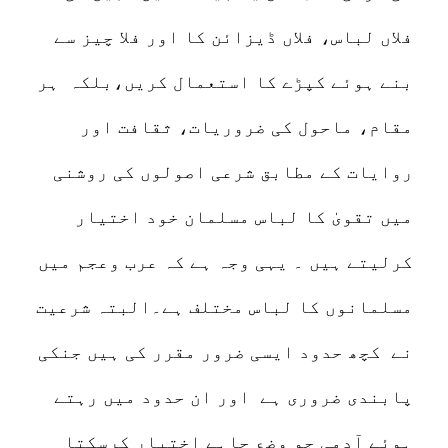
فلاں لباس، فلاں ڈیزائن کا اور فلا چیز سے
بنے ہوئے کپڑے کا استعمال کریں،بلکہ ہر
مقام، ماحول کی ضروریات، ثقافت اور
روایات کے مطابق شرعی اصولوں کی روشنی
میں تقویٰ کا لباس مسلمان خود اختیار
کرلیتے ہیں ۔ یہی وجہ ہے کہ عرب وعجم میں
مسلمانوں کا لباس مختلف ہے۔البتہ شرعیت
نے کچھ حدود ایسی ضرور مقرر کی ہیں جنکی
پابندی ضروری ہے اور ان حدود میں رہتے
ہوئے آدمی جو وضع چاہے اختیار کرسکتا