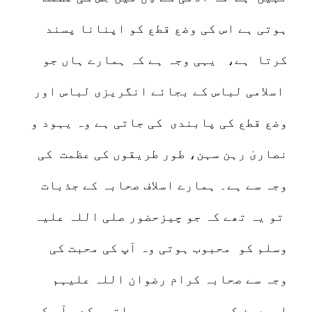
ہوتی ہے اس کی وضع قطع کو اپنانا پسند
کرتا ہے، یہی وجہ ہے کہ ہمارے ہاں جو
اسلامی لباس کے بجائے انگریزی لباس اور
وضع قطع کی پابندی کی جاتی ہے وہ یہود و
نصاریٰ رہن سہن، طور طریقوں کی عظمت کی
وجہ سے ہے۔ ہمارے اسلاف صحابہ کے جذبات
تو یہ تھے کہ جو چیزحضور صلی اللہ علیہ
وسلم کو محبوب ہوتی وہ آپ کی محبت کی
وجہ سے صحابہ کرام رضوان اللہ علیہم
اجمعین کو بھی محبوب ہوجاتی، کدو آپ کو