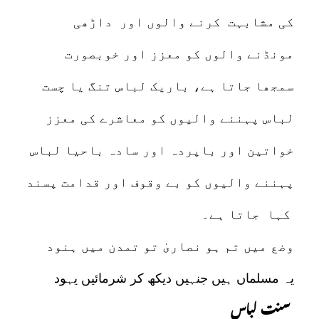
کی مشابہت کرنے والوں اور داڑھی
مونڈنے والوں کو معزز اور خوبصورت
سمجھا جاتا ہے، باریک لباس تنگ یا چست
لباس پہننے والیوں کو معاشرے کی معزز
خواتین اور باپردہ اور سادہ باحیا لباس
پہننے والیوں کو بے وقوف اور قدامت پسند
کہا جاتا ہے۔
وضع میں تم ہو نصاریٰ تو تمدن میں ہنود
یہ مسلماں ہیں جنہیں دیکھ کر شرمائیں یہود
سنت لباس