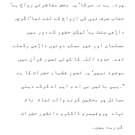
پردہ ہے نہ سرکا‘ یہ محض معاشرتی رواج ہے‘
حجاب صرف نبی کی ازواج کے لئے تھا‘اگرچہ
داڑھی سنت ہے‘ لیکن حضور کے دور میں
مسلمان اور غیر مسلم دونوں داڑھی رکھتے
تھے۔ حدود اللہ کا کوئی تصور قرآن میں
موجود نہیں‘ یہ تصور فقہاء حضرات کا ہے
“۔یہی باتیں بی اے ، ایم اے کرکے دینی
مسائل پر بحثین کرنے والے تمام نام
نہاد پروفیسر، ڈاکٹر، دانشور حضرات
کررہے ہیں۔