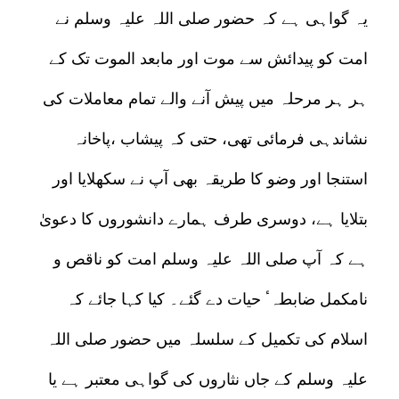
یہ گواہی ہے کہ حضور صلی اللہ علیہ وسلم نے
امت کو پیدائش سے موت اور مابعد الموت تک کے
ہر ہر مرحلہ میں پیش آنے والے تمام معاملات کی
نشاندہی فرمائی تھی، حتی کہ پیشاب ،پاخانہ
استنجا اور وضو کا طریقہ بھی آپ نے سکھلایا اور
بتلایا ہے، دوسری طرف ہمارے دانشوروں کا دعویٰ
ہے کہ آپ صلی اللہ علیہ وسلم امت کو ناقص و
نامکمل ضابطہٴ حیات دے گئے۔ کیا کہا جائے کہ
اسلام کی تکمیل کے سلسلہ میں حضور صلی اللہ
علیہ وسلم کے جاں نثاروں کی گواہی معتبر ہے یا