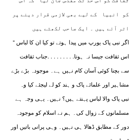
ثقافت کو اس حد تک مقدس جان لیا کہ اس
کو انبیا کے لیے بھی لازمی قرار دینے پر
اتر آئے ہیں ۔ ایک صاحب لکھتے ہیں
” اگر نبی پاک یورپ میں پیدا ہوتے تو کیا ان کا لباس
اس ثقافت جیسا نہ ہوتا. . . . . . . . .جناب ثقافت
سے بچنا کوئی آسان کام نہیں ہے۔ موجودہ بڑے بڑے
مشاہیر اور علمائے پاک و ہند کو لے لیجئے کیا وہ
نبی پاک والا لباس پہنتے ہیں؟ نہیں۔ یہی وجہ ہے
مسلمانوں کے زوال کی۔ ہم نے اسلام کو موجودہ
دور کے مطابق ڈھالا ہی نہیں۔ وہی پرانی باتیں اور