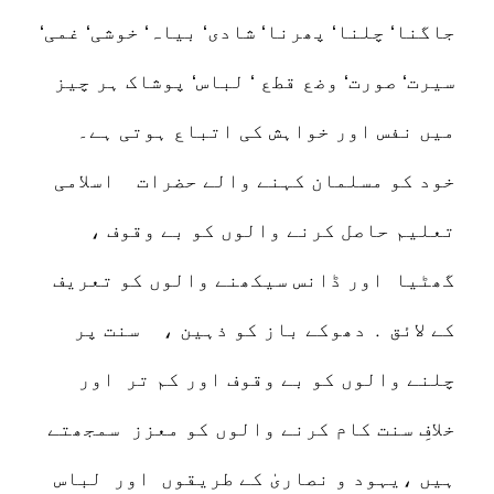
جاگنا‘ چلنا‘ پھرنا‘ شادی‘ بیاہ‘ خوشی‘ غمی‘
سیرت‘ صورت‘ وضع قطع ‘ لباس‘ پوشاک ہر چیز
میں نفس اور خواہش کی اتباع ہوتی ہے۔
خود کو مسلمان کہنے والے حضرات اسلامی
تعلیم حاصل کرنے والوں کو بے وقوف ،
گھٹیا اور ڈانس سیکھنے والوں کو تعریف
کے لائق ․ دھوکے باز کو ذہین ، سنت پر
چلنے والوں کو بے وقوف اور کم تر اور
خلافِ سنت کام کرنے والوں کو معزز سمجھتے
ہیں ،یہود و نصاریٰ کے طریقوں اور لباس