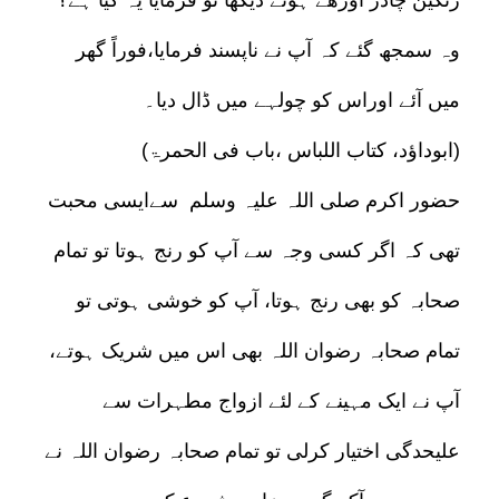
رنگین چادر اوڑھے ہوئے دیکھا تو فرمایا یہ کیا ہے؟
وہ سمجھ گئے کہ آپ نے ناپسند فرمایا،فوراً گھر
میں آئے اوراس کو چولہے میں ڈال دیا۔
(ابوداؤد، کتاب اللباس ،باب فی الحمرۃ)
حضور اکرم صلی اللہ علیہ وسلم سےایسی محبت
تھی کہ اگر کسی وجہ سے آپ کو رنج ہوتا تو تمام
صحابہ کو بھی رنج ہوتا، آپ کو خوشی ہوتی تو
تمام صحابہ رضوان اللہ بھی اس میں شریک ہوتے،
آپ نے ایک مہینے کے لئے ازواج مطہرات سے
علیحدگی اختیار کرلی تو تمام صحابہ رضوان اللہ نے