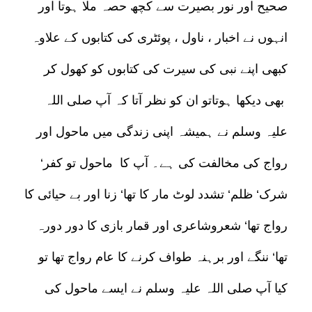
صحیح اور نور بصیرت سے کچھ حصہ ملا ہوتا اور
انہوں نے اخبار ، ناول ، پوئٹری کی کتابوں کے علاوہ
کبھی اپنے نبی کی سیرت کی کتابوں کو کھول کر
بھی دیکھا ہوتاتو ان کو نظر آتا کہ آپ صلی اللہ
علیہ وسلم نے ہمیشہ اپنی زندگی میں ماحول اور
رواج کی مخالفت کی ہے۔ آپ کا ماحول تو کفر‘
شرک‘ ظلم‘ تشدد لوٹ مار کا تھا‘ زنا اور بے حیائی کا
رواج تھا‘ شعروشاعری اور قمار بازی کا دور دورہ
تھا‘ ننگے اور برہنہ طواف کرنے کا عام رواج تھا تو
کیا آپ صلی اللہ علیہ وسلم نے ایسے ماحول کی