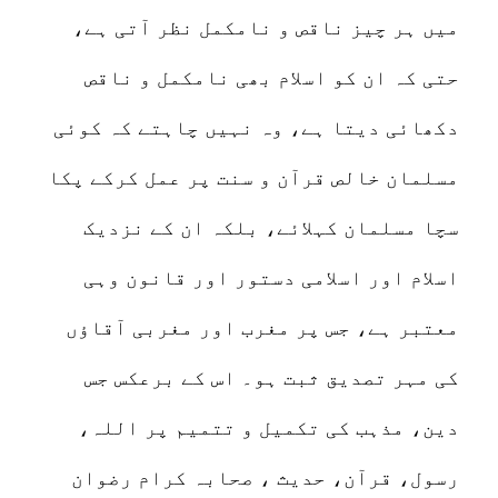
میں ہر چیز ناقص و نامکمل نظر آتی ہے،
حتی کہ ان کو اسلام بھی نامکمل و ناقص
دکھائی دیتا ہے، وہ نہیں چاہتے کہ کوئی
مسلمان خالص قرآن و سنت پر عمل کرکے پکا
سچا مسلمان کہلائے، بلکہ ان کے نزدیک
اسلام اور اسلامی دستور اور قانون وہی
معتبر ہے، جس پر مغرب اور مغربی آقاؤں
کی مہر تصدیق ثبت ہو۔ اس کے برعکس جس
دین، مذہب کی تکمیل و تتمیم پر اللہ،
رسول، قرآن، حدیث ، صحابہ کرام رضوان