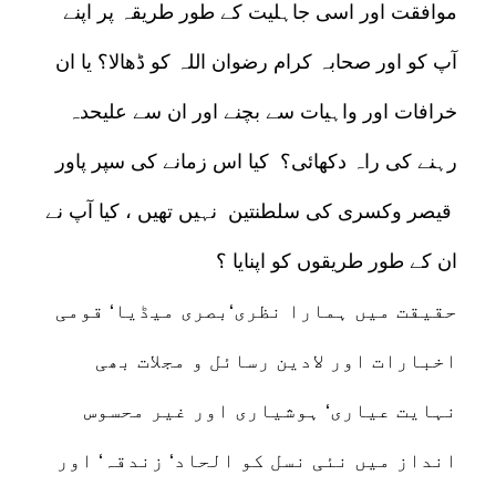
موافقت اور اسی جاہلیت کے طور طریقہ پر اپنے
آپ کو اور صحابہ کرام رضوان اللہ کو ڈھالا؟ یا ان
خرافات اور واہیات سے بچنے اور ان سے علیحدہ
رہنے کی راہ دکھائی؟ کیا اس زمانے کی سپر پاور
قیصر وکسری کی سلطنتین نہیں تھیں ، کیا آپ نے
ان کے طور طریقوں کو اپنایا ؟
حقیقت میں ہمارا نظری‘بصری میڈیا‘ قومی
اخبارات اور لادین رسائل و مجلات بھی
نہایت عیاری‘ ہوشیاری اور غیر محسوس
انداز میں نئی نسل کو الحاد‘ زندقہ‘ اور