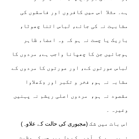
ہے۔ مثلا اس میں کافروں اور فاسقوں کی
مشابہت نہ کی جائے، لباس اتنا چھوٹا،
باریک یا چست نہ ہو کہ وہ اعضاء ظاہر
ہوجائیں جن کا چھپانا واجب ہے، مردوں کا
لباس عورتوں کے، اور عورتوں کا مردوں کے
مشابہ نہ ہو، فخر و تکبر اور دِکھلاوا
مقصود نہ ہو، مردوں اصلی ریشم نہ پہنیں
وغیرہ ۔
(مجبوری کی حالت کے علاوہ) اس بات میں شک
نہیں ہے کہ آدمی کے دِل میں جس کی عظمت