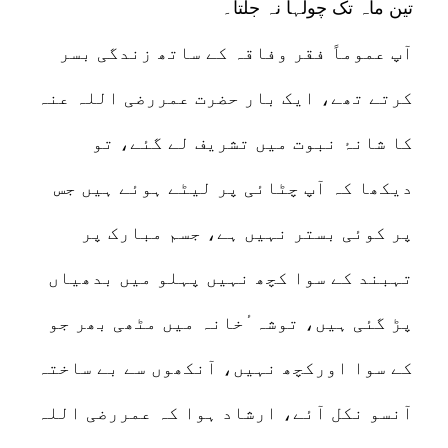
تین ماہ تک چولہا نہ جلتا۔
آپ عموماً فقر وفاقہ کے ساتھ زندگی بسر
کرتے تھے، ایک بار حضرت عمررضی اللہ عنہ
کا شانۂ نبوت میں تشریف لے گئے، تو
دیکھا کہ آپ چٹائی پر لیٹے ہوئے ہیں جس
پر کوئی بستر نہیں ہے، جسم مبارک پر
تہبند کے سوا کچھ نہیں پہلو میں بدھیاں
پڑ گئی ہیں، توشہ ٔخانہ میں مٹھی بھر جو
کے سوا اورکچھ نہیں، آنکھوں سے بے ساختہ
آنسو نکل آئے، ارشاد ہوا کہ عمررضی اللہ