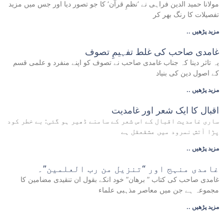
مولانا حمید الدین فراہی نے ’نظمِ قرآن‘ کا جو تصور دیا اور جس میں مزید
تفصیلات کا رنگ بھر کر
.. مزید پڑھیں
غامدی صاحب کی غلط تفہیمِ تصوف
یہ تاثر دینا کہ جناب غامدی صاحب نے تصوف کو اپنے منفرد و علمی قسم
کے اصول دین کی بنیاد
.. مزید پڑھیں
اقبال کا ایک شعر اور غامدیت
ساری غامدیت اقبال کے اس شعر کے سامنے ڈھیر ہو گئی: بے خطر کود
پڑا آتش نمرود میں عشقعقل ہے
.. مزید پڑھیں
غامدی منہج اور “تنزیل من رب العلمین”۔
غامدی صاحب کی کتاب ” برھان” خود انکے بقول ان تنقیدی مضامین کا
مجموعہ ہے جن میں معاصر مذہبی علماء
.. مزید پڑھیں