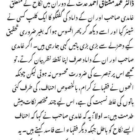
ڈاکٹر محمد مشتاق احمد
عدت کے دوران میں نکاح کے متعلق
غامدی صاحب اور ان کے داماد کی گفتگو کا ایک کلپ کسی نے
شیئر کیا اور اسے دیکھ کر پھر افسوس ہوا کہ بغیر ضروری تحقیق
کیے دھڑلے سے بڑی بڑی باتیں کہی جارہی ہیں۔ اگر غامدی
صاحب اور ان کے داماد صرف اپنا نقطۂ نظر بیان کرتے، تو
مجھے اس پر تبصرے کی ضرورت محسوس نہ ہوتی لیکن چونکہ
انھوں نے فقہائے کرام، بالخصوص احناف، کی طرف کئی
باتوں کی غلط نسبت کی ہے، اس لیے چند مختصر نکات پیشِ
خدمت ہیں:۔
اولا ً
: یہ کہ غامدی صاحب نے کہا کہ احناف
ایسے نکاح کو باطل جبکہ دیگر فقہاء اسے فاسد کہتے ہیں۔ یہ