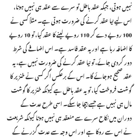
نہیں ہوتی، جبکہ عقد باطل تو سرے سے عقد ہی نہیں ہوتا،
اس لیے نیا عقد کرنے کی ضرورت ہوتی ہے۔ مثلاً کسی نے
100 روپے دے کر 110 روپے لینے کا عقد کیا، تو 10 روپے
کا اضافہ ربا ہے اور یہ عقد فاسد ہے۔ اس اضافے کی شرط
دور کردی جائے، تو نیا عقد کرنے کی ضرورت نہیں ہے، یہ
عقد صحیح ہوجائے گا۔ اس کے برعکس اگر کسی نے خنزیر کا
گوشت فروخت کیا، تو یہ عقد باطل ہے کیونکہ خنزیر کا گوشت
مال ہی نہیں ہے جسے بیچا جاسکے۔ اسی طرح عدت کے
دوران میں نکاح سرے سے منعقد ہی نہیں ہوتا کیونکہ شریعت
نے اس سے روکا ہے اور اس وجہ سے عدت گزرنے کے