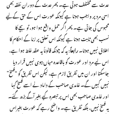
عدت سے مختلف ہوتی ہے۔ پھر عدت کے دوران نفقہ بھی
اسی مرد پر واجب ہوتا ہے کیونکہ عورت اس کے حق کےلیے
محبوس کی جاتی ہے۔ پھر اگر حمل واقع ہوا ہو، تو بچے کا
نسب بھی ثابت ہوتا ہے کیونکہ اس تعلق پر زنا کے احکام کا
اطلاق نہیں ہوتا۔
رابعاً
: یہ کہ چونکہ قانوناً یہ عقد غلط ہوا ہے،
اس لیے مرد اور عورت کو باقاعدہ میاں بیوی نہیں قرار دیا
جاسکتا اور ان میں تفریق لازم ہے، لیکن اس تفریق کو “فسخ”
نہیں کہیں گے۔ غامدی صاحب کے داماد نے اسے فسخ کہا
اور غامدی صاحب بھی اس پر تبصرہ کیے بغیر آگے بڑھ گئے۔
یہ فسخ نہیں، بلکہ تفریق ہے۔ واضح رہے کہ عورت بغیراس