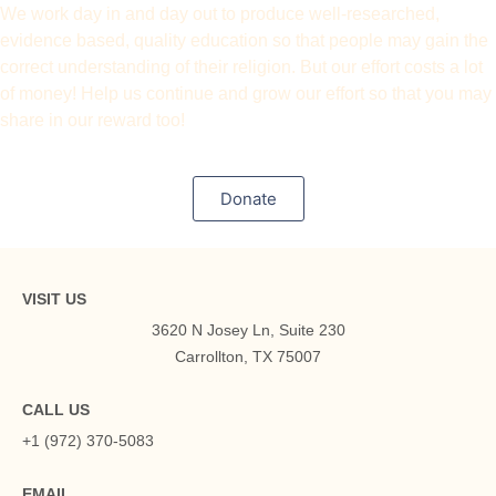
We work day in and day out to produce well-researched,
evidence based, quality education so that people may gain the
correct understanding of their religion. But our effort costs a lot
of money! Help us continue and grow our effort so that you may
share in our reward too!
Donate
VISIT US
3620 N Josey Ln, Suite 230
Carrollton, TX 75007
CALL US
+1 (972) 370-5083
EMAIL