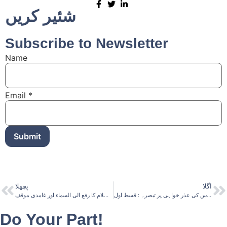
شئیر کریں
Subscribe to Newsletter
Name
Email
*
Submit
اگلا
پچھلا
عدت میں نکاح: جناب محمد حسن الیاس کی عذر خواہی پر تبصرہ : قسط اول
حضرت عیسی علیہ السلام کا رفع الی السماء اور غامدی موقف
Do Your Part!