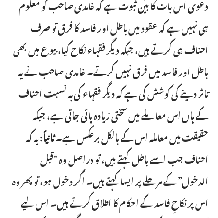
دعوی اس بات کا بیّن ثبوت ہے کہ غامدی صاحب کو معلوم
ہی نہیں ہے کہ عقود میں باطل اور فاسد کا فرق تو صرف
احناف ہی کرتے ہیں، جبکہ دیگر فقہاء نکاح کیا، بیوع میں بھی
باطل اور فاسد میں فرق نہیں کرتے۔ غامدی صاحب نے یہ
تاثر دینے کی کوشش کی ہے کہ دیگر فقہاء کی بہ نسبت احناف
کے ہاں اس معاملے میں سختی زیادہ پائی جاتی ہے، جبکہ
حقیقت میں معاملہ اس کے بالکل برعکس ہے۔
ثانیاً
: یہ کہ
احناف جب اسے باطل کہتے ہیں، تو دراصل وہ “قبل
الدخول” کے مرحلے پر ایسا کہتے ہیں۔ اگر دخول ہو، تو پھر وہ
اس پر نکاحِ فاسد کے احکام کا اطلاق کرتے ہیں۔ اس لیے