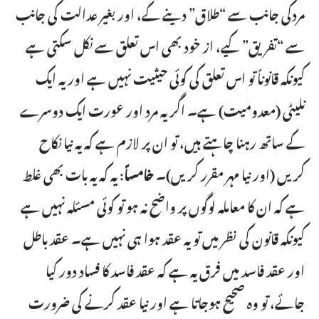
مردکی جانب سے “طلاق” دینے کے، اور بغیر عدالت کی جانب
سے “تفریق” کیے، از خود بھی اس تعلق سے نکل سکتی ہے
کیونکہ قانوناً تو اس تعلق کی کوئی حیثیت نہیں ہے اور یہ ایک
نلیٹی (معدومیت) ہے۔ اگر یہ مرد اور عورت ایک دوسرے
کے ساتھ رہنا چاہتے ہیں، تو ان پر لازم ہے کہ یہ نیا نکاح
کریں (اور نیا مہر مقرر کریں)۔
خامساً
: یہ کہ یہ بات بھی غلط
ہے کہ ان کا معاملہ لوگوں پر واضح نہ ہو تو کوئی مسئلہ نہیں ہے
کیونکہ قانون کی نظر میں تو یہ عقد ہوا ہی نہیں ہے۔ عقد باطل
اور عقد فاسد میں فرق یہ ہے کہ عقد فاسد کا فساد دور کیا
جائے، تو وہ صحیح ہوجاتا ہے اور نیا عقد کرنے کی ضرورت