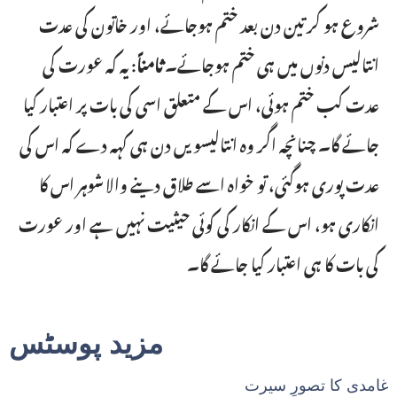
شروع ہو کر تین دن بعد ختم ہوجائے، اور خاتون کی عدت
انتالیس دنوں میں ہی ختم ہوجائے۔
ثامناً
: یہ کہ عورت کی
عدت کب ختم ہوئی، اس کے متعلق اسی کی بات پر اعتبار کیا
جائے گا۔ چنانچہ اگر وہ انتالیسویں دن ہی کہہ دے کہ اس کی
عدت پوری ہوگئی، تو خواہ اسے طلاق دینے والا شوہر اس کا
انکاری ہو، اس کے انکار کی کوئی حیثیت نہیں ہے اور عورت
کی بات کا ہی اعتبار کیا جائے گا۔
مزید پوسٹس
غامدی کا تصورِ سیرت