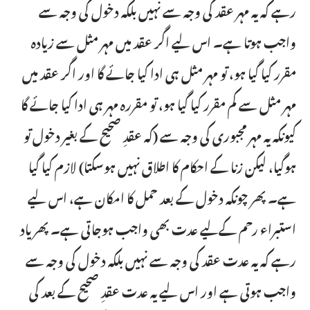
رہے کہ یہ مہر عقد کی وجہ سے نہیں بلکہ دخول کی وجہ سے
واجب ہوتا ہے۔ اس لیے اگر عقد میں مہر مثل سے زیادہ
مقرر کیا گیا ہو، تو مہر مثل ہی ادا کیا جائے گا اور اگر عقد میں
مہر مثل سے کم مقرر کیا گیا ہو، تو مقررہ مہر ہی ادا کیا جائے گا
کیونکہ یہ مہر مجبوری کی وجہ سے (کہ عقدِ صحیح کے بغیر دخول تو
ہوگیا، لیکن زنا کے احکام کا اطلاق نہیں ہوسکتا) لازم کیا گیا
ہے۔ پھر چونکہ دخول کے بعد حمل کا امکان ہے، اس لیے
استبراء رحم کےلیے عدت بھی واجب ہوجاتی ہے۔ پھر یاد
رہے کہ یہ عدت عقد کی وجہ سے نہیں بلکہ دخول کی وجہ سے
واجب ہوتی ہے اور اس لیے یہ عدت عقدِ صحیح کے بعد کی