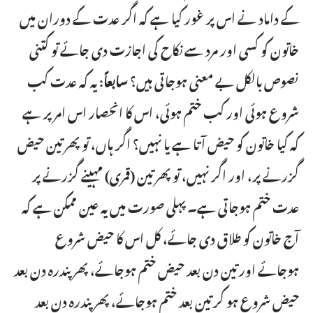
کے داماد نے اس پر غور کیا ہے کہ اگر عدت کے دوران میں
خاتون کو کسی اور مرد سے نکاح کی اجازت دی جائے تو کتنی
نصوص بالکل بے معنی ہوجاتی ہیں؟
سابعاً
: یہ کہ عدت کب
شروع ہوئی اور کب ختم ہوئی، اس کا انحصار اس امر پر ہے
کہ کیا خاتون کو حیض آتا ہے یا نہیں؟ اگر ہاں، تو پھر تین حیض
گزرنے پر، اور اگر نہیں، تو پھر تین (قمری) مہینے گزرنے پر
عدت ختم ہوجاتی ہے۔ پہلی صورت میں یہ عین ممکن ہے کہ
آج خاتون کو طلاق دی جائے، کل اس کا حیض شروع
ہوجائے اور تین دن بعد حیض ختم ہوجائے، پھر پندرہ دن بعد
حیض شروع ہو کر تین بعد ختم ہوجائے، پھر پندرہ دن بعد