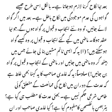
بعد نیا نکاح کرنا لازم ہوجاتا ہے۔ بالکل اسی طرح جیسے
گواہوں کی عدم موجودگی میں نکاح باطل ہے۔ بعد میں اگر گواہ
لائے جائیں، تو وہ نئے ایجاب و قبول پر گواہ ہوں گے،جو نیا
عقد ہوگا۔ ماضی میں کیے گئے ایجاب و قبول پر وہ کیسے گواہ
ہوسکتے ہیں؟ (الا یہ کہ ایسی ٹائم مشین بنا لی جائے جس میں
بیٹھ کر وہ ماضی میں جائیں اور ماضی کے ایجاب و قبول پر گواہ
بن جائیں!)
سادساً
: یہ کہ غامدی صاحب کا یہ کہنا بھی غلط ہے
کہ عدت کے دوران میں نکاح کی ممانعت کے متعلق کوئی
خاص شرعی حکم نہیں ہے۔ بھئی عدت کا مطلب ہی کیا ہے؟
یتربصن بانفسھن کامفہوم کیا ہے؟ کیا غامدی صاحب اور ان