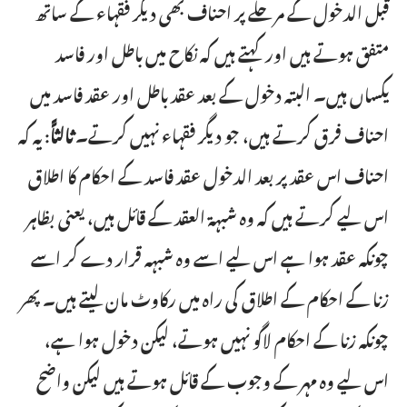
قبل الدخول کے مرحلے پر احناف بھی دیگر فقہاء کے ساتھ
متفق ہوتے ہیں اور کہتے ہیں کہ نکاح میں باطل اور فاسد
یکساں ہیں۔ البتہ دخول کے بعد عقد باطل اور عقد فاسد میں
احناف فرق کرتے ہیں، جو دیگر فقہاء نہیں کرتے۔
ثالثاًً
: یہ کہ
احناف اس عقد پر بعد الدخول عقد فاسد کے احکام کا اطلاق
اس لیے کرتے ہیں کہ وہ شبہۃ العقد کے قائل ہیں، یعنی بظاہر
چونکہ عقد ہوا ہے اس لیے اسے وہ شبہہ قرار دے کر اسے
زنا کے احکام کے اطلاق کی راہ میں رکاوٹ مان لیتے ہیں۔ پھر
چونکہ زنا کے احکام لاگو نہیں ہوتے، لیکن دخول ہوا ہے،
اس لیے وہ مہر کے وجوب کے قائل ہوتے ہیں لیکن واضح