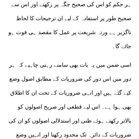
ہر حکم کو اس کی صحیح جگہ پر رکھنے اور اس سے
صحیح طور پر استفادہ کے لیے ان ترجیحات کا لحاظ
ناگزیر ہے ورنہ شریعت پر عمل کا مقصد ہی فوت ہو
جائے گا۔
اسی ضمن میں یہ بات بھی سامنے رہنی چاہیے کہ ہر
دور میں اس دور کی ضروریات کے مطابق اصول وضع
کیے گئے ہیں اور انہی ضروریات کے تحت ان کا اطلاق
بھی ہوا ہے۔ اس لیے قطعی اور صریح اصولوں کو
بالاتر رکھتے ہوئے ظنی اور استدلالی اصولوں کو ان کی
ضروریات کے دائرہ تک محدود رکھنا اور انہیں وضع