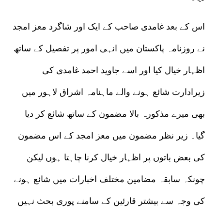
اس کے بعد غامدی صاحب کے ایک اور شاگرد معز امجد
نے روزنامہ پاکستان میں انہی امور پر تفصیل کے ساتھ
اظہار خیال کیا اور اسے جاوید احمد غامدی کی
زیرادارت شائع ہونے والے ماہنامہ اشراق لاہور میں
بھی میرے مذکورہ بالا مضمون کے ساتھ شائع کر دیا
گیا۔ زیر نظر مضمون میں معز امجد کے اس مضمون
کی بعض باتوں پر اظہار خیال کرنا چاہتا ہوں لیکن
چونکہ سابقہ مضامین مختلف اخبارات میں شائع ہونے
کی وجہ سے بیشتر قارئین کے سامنے پوری بحث نہیں