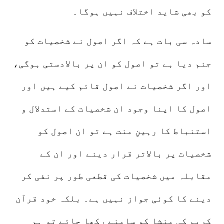
کو بھی شاید اختلاف نہیں ہوگا۔
سادہ سی بات ہے کہ اگر اصول نے شخصیات کو
جنم دیا ہے تو اصول کو ان پر بالادستی ہوگی،
اور اگر شخصیات نے اصول قائم کیے ہیں اور
اصول کا اپنا وجود ان شخصیات کے استدلال و
استنباط کا رہینِ منت ہے تو ان اصول کو
شخصیات پر بالاتر قرار دینے اور ان کے
مقابلہ میں شخصیات کی قطعی طور پر نفی کر
دینے کا کوئی جواز نہیں ہے۔ بلکہ خود قرآن
کریم کی منشا کو سامنے رکھا جائے تو ہم