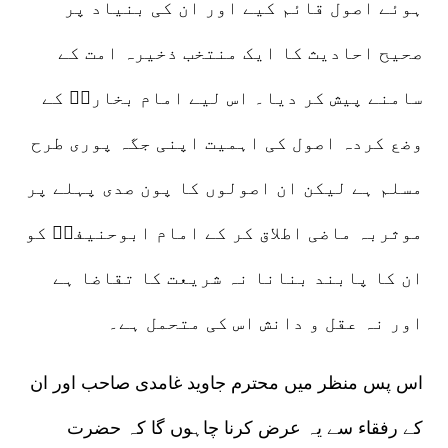
ہوئے اصول قائم کیے اور ان کی بنیاد پر
صحیح احادیث کا ایک منتخب ذخیرہ امت کے
سامنے پیش کر دیا۔ اس لیے امام بخاریؒ کے
وضع کردہ اصول کی اہمیت اپنی جگہ پوری طرح
مسلم ہے لیکن ان اصولوں کا پون صدی پہلے پر
موثربہ ماضی اطلاق کر کے امام ابوحنیفہؒ کو
ان کا پابند بنانا نہ شریعت کا تقاضا ہے
اور نہ عقل و دانش اس کی متحمل ہے۔
اس پس منظر میں محترم جاوید غامدی صاحب اور ان
کے رفقاء سے یہ عرض کرنا چاہوں گا کہ حضرت