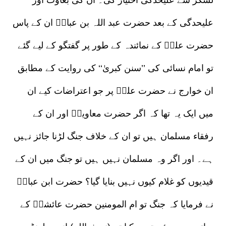
لشکر سے علیحدگی اختیار کی۔ ان کی بغاوت اور
علیحدگی کے بعد حضرت عبد اللہ بن عباسؓ ان کے پاس
حضرت علیؓ کے نمائندہ کے طور پر گفتگو کے لیے گئے
تو امام نسائی کی ’’سنن کبریٰ‘‘ کی روایت کے مطابق
ان خوارج نے حضرت علیؓ پر جو اعتراضات کیے ان
میں ایک یہ تھا کہ اگر حضرت معاویہؓ اور ان کے
رفقاء مسلمان ہیں تو ان کے خلاف جنگ لڑنا جائز نہیں
ہے۔ اور اگر وہ مسلمان نہیں ہیں تو جنگ میں ان کے
قیدیوں کو غلام کیوں نہیں بنایا گیا؟ حضرت ابن عباسؓ
نے فرمایا کہ جنگ تو ام المومنین حضرت عائشہؓ کے