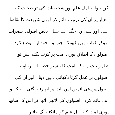
کرنے والے اہل علم اور شخصیات کی ترجیحات کے
معیار پر ان کی ترتیب قائم کرنا بھی شریعت کا تقاضا
ہے۔ اور یہی وہ جگہ ہے جہاں بعض اصولی حضرات
ٹھوکر کھاتے ہیں کیونکہ جب وہ خود اپنے وضع کردہ
اصولوں کا اطلاق پوری امت پر کرنے لگتے ہیں تو
ظاہر بات ہے کہ امت کا بیشتر حصہ انہیں اپنے
اصولوں پر عمل کرتا دکھائی نہیں دیتا۔ اور ان کی
اصول پرستی انہیں اس بات پر ابھارنے لگتی ہے کہ وہ
اپنے قائم کردہ اصولوں کی لاٹھی اٹھا کر اس کے ساتھ
پوری امت کے اہل علم کو ہانکنے لگ جائیں۔