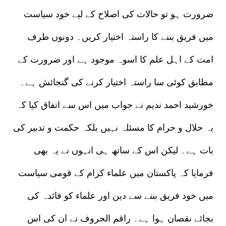
ضرورت ہو تو حالات کی اصلاح کے لیے خود سیاست
میں فریق بننے کا راستہ اختیار کریں۔ دونوں طرف
امت کے اہل علم کا اسوہ موجود ہے اور ضرورت کے
مطابق کوئی سا راستہ اختیار کرنے کی گنجائش ہے۔
خورشید احمد ندیم نے جواب میں اس سے اتفاق کیا کہ
یہ حلال و حرام کا مسئلہ نہیں بلکہ حکمت و تدبیر کی
بات ہے۔ لیکن اس کے ساتھ ہی انہوں نے یہ بھی
فرمایا کہ پاکستان میں علماء کرام کے قومی سیاست
میں خود فریق بننے سے دین اور علماء کو فائدہ کی
بجائے نقصان ہوا ہے۔ راقم الحروف نے ان کی اس