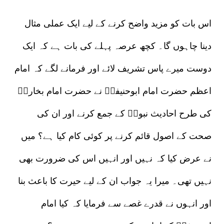
اس بات کو مزید واضح کرنے کے لیے ایک عملی مثال
دینا چاہوں گا۔ کچھ عرصہ پہلے کی بات ہے کہ ایک
دوست میرے پاس تشریف لائے اور فرمانے لگے کہ امام
اعظم حضرت امام ابوحنیفہؒ نے حضرت امام بخاریؒ
کی طرح احادیث نبویؐ کے جمع کرنے اور ان کی
صحت کے اصول قائم کرنے پر کوئی کام کیا ہے؟ میں
نے عرض کیا کہ نہیں اور انہیں اس کی ضرورت بھی
نہیں تھی۔ میرا یہ جواب ان کے لیے حیرت کا باعث بنا
اور انہوں نے قدرے غصے سے فرمایا کہ کیا امام