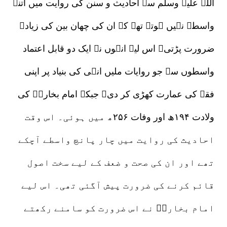
اللہ علیہ وسلم سے احادیث و سنن کی روایت میں اتنے
واسطے نہیں ہوتے تھے کہ ان کی چھان بین کی زیادہ
ضرورت پڑتی۔ اس لیے انہوں نے ایک دو قابل اعتماد
واسطوں سے جو روایات ملیں انہی کی بنیاد پر اپنی
فقہ کی عمارت کھڑی کر دی۔ جبکہ امام بخاریؒ کی
ولادت ۱۹۴ھ اور وفات ۲۵۶ھ میں ہوئی۔ اس وقت
احادیث کی روایت میں چار پانچ واسطے آچکے
تھے اور ان کی صحت و ضعف کے لیے سخت اصول
قائم کرنے کی ضرورت پیش آگئی تھی۔ اس لیے
امام بخاریؒ نے اس ضرورت کو سامنے رکھتے