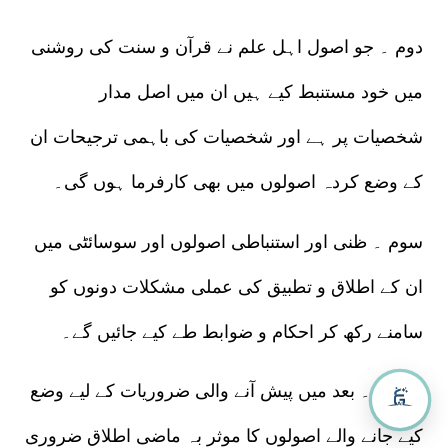
دوم ۔ جو اصول اہل علم نے قرآن و سنت کی روشنی
میں خود مستنبط کیے ہیں ان میں اصل مدار
شخصیات پر ہے اور شخصیات کی باہمی ترجیحات ان
کے وضع کردہ اصولوں میں بھی کارفرما ہوں گی۔
سوم ۔ ظنی اور استنباطی اصولوں اور سوسائٹی میں
ان کے اطلاق و تطبیق کی عملی مشکلات دونوں کو
سامنے رکھ کر احکام و ضوابط طے کیے جائیں گے۔
چہارم ۔ بعد میں پیش آنے والی ضروریات کے لیے وضع
کیے جانے والے اصولوں کا موثر بہ ماضی اطلاق ضروری