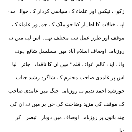
زکوٰۃ، ٹیکس اور علماء کے سیاسی کردار کے حوالہ سے
اپنے خیالات کا اظہار کیا جو ملک کے جمہور علماء کے
موقف اور طرز عمل سے مختلف تھے۔ اس لیے میں نے
روزنامہ اوصاف اسلام آباد میں مسلسل شائع ہونے
والے اپنے کالم ’’نوائے قلم‘‘ میں ان کا ناقدانہ جائزہ لیا۔
اس پر غامدی صاحب محترم کے شاگرد رشید جناب
خورشید احمد ندیم نے روزنامہ جنگ میں غامدی صاحب
کے موقف کی مزید وضاحت کی جن پر میں نے ان کی
چند باتوں پر روزنامہ اوصاف میں دوبارہ تبصرہ کر
دیا۔