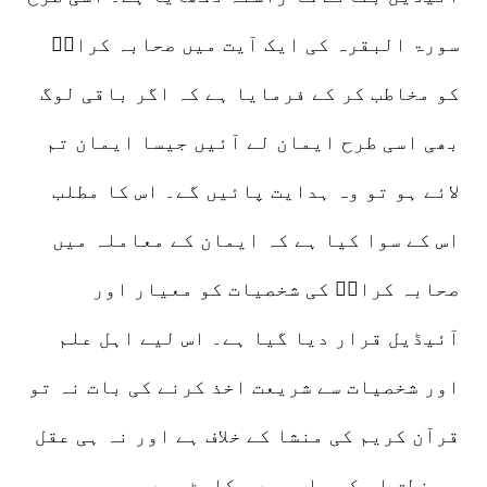
سورۃ البقرہ کی ایک آیت میں صحابہ کرامؓ
کو مخاطب کر کے فرمایا ہے کہ اگر باقی لوگ
بھی اسی طرح ایمان لے آئیں جیسا ایمان تم
لائے ہو تو وہ ہدایت پائیں گے۔ اس کا مطلب
اس کے سوا کیا ہے کہ ایمان کے معاملہ میں
صحابہ کرامؓ کی شخصیات کو معیار اور
آئیڈیل قرار دیا گیا ہے۔ اس لیے اہل علم
اور شخصیات سے شریعت اخذ کرنے کی بات نہ تو
قرآن کریم کی منشا کے خلاف ہے اور نہ ہی عقل
و منطق اس کی راہ میں رکاوٹ ہیں۔