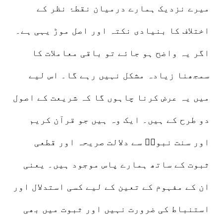
میرے نزدیک ہمارے درمیان نقطۂ نظر کے
اختلاف کا بنیادی نکتہ اور اصل موڑ یہی ہے۔
اگر یہ واضح ہو جائے تو باقی معاملات کا
سمجھنا زیادہ مشکل نہیں رہے گا۔ اس لیے
میں یہ عرض کرنا چاہوں گا کہ شریعت کے اصول
دو طرح کے ہیں۔ ایک وہ ہیں جو قرآن کریم
اور سنت نبویؐ سے دلالت صریحہ اور قطعی
ثبوت کے ساتھ ہمارے پاس موجود ہیں۔ یعنی
ان کے مفہوم کے تعین کے لیے کسی استدلال اور
استنباط کی ضرورت نہیں اور ثبوت میں بھی