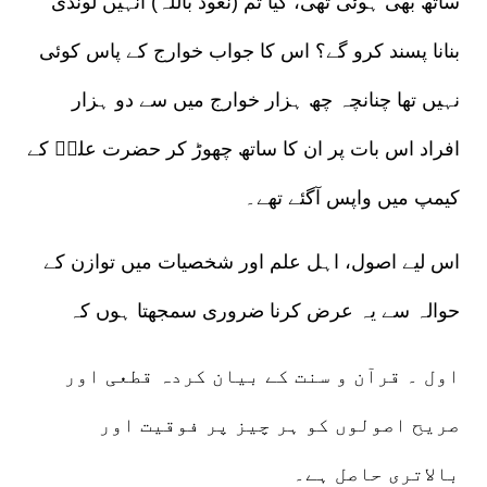
ساتھ بھی ہوئی تھی، کیا تم (نعوذ باللہ) انہیں لونڈی
بنانا پسند کرو گے؟ اس کا جواب خوارج کے پاس کوئی
نہیں تھا چنانچہ چھ ہزار خوارج میں سے دو ہزار
افراد اس بات پر ان کا ساتھ چھوڑ کر حضرت علیؓ کے
کیمپ میں واپس آگئے تھے۔
اس لیے اصول، اہل علم اور شخصیات میں توازن کے
حوالہ سے یہ عرض کرنا ضروری سمجھتا ہوں کہ
اول ۔ قرآن و سنت کے بیان کردہ قطعی اور
صریح اصولوں کو ہر چیز پر فوقیت اور
بالاتری حاصل ہے۔