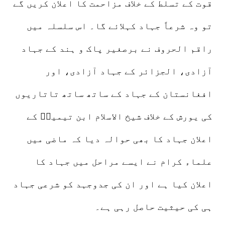
قوت کے تسلط کے خلاف مزاحمت کا اعلان کریں گے
تو وہ شرعاً جہاد کہلائے گا۔ اس سلسلہ میں
راقم الحروف نے برصغیر پاک و ہند کے جہاد
آزادی، الجزائر کے جہاد آزادی، اور
افغانستان کے جہاد کے ساتھ ساتھ تاتاریوں
کی یورش کے خلاف شیخ الاسلام ابن تیمیہؒ کے
اعلان جہاد کا بھی حوالہ دیا کہ ماضی میں
علماء کرام نے ایسے مراحل میں جہاد کا
اعلان کیا ہے اور ان کی جدوجہد کو شرعی جہاد
ہی کی حیثیت حاصل رہی ہے۔