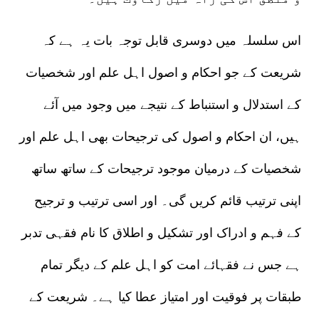
اس سلسلہ میں دوسری قابل توجہ بات یہ ہے کہ
شریعت کے جو احکام و اصول اہل علم اور شخصیات
کے استدلال و استنباط کے نتیجے میں وجود میں آئے
ہیں، ان احکام و اصول کی ترجیحات بھی اہل علم اور
شخصیات کے درمیان موجود ترجیحات کے ساتھ ساتھ
اپنی ترتیب قائم کریں گی۔ اور اسی ترتیب و ترجیح
کے فہم و ادراک اور تشکیل و اطلاق کا نام فقہی تدبر
ہے جس نے فقہائے امت کو اہل علم کے دیگر تمام
طبقات پر فوقیت اور امتیاز عطا کیا ہے۔ شریعت کے