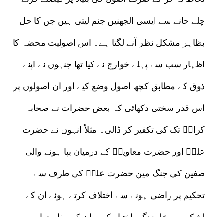
چلے جانے سے ایسی الجھنیں جنم لیتی ہیں جن کا حل
بظاہر مشکل نظر آنے لگتا ہے۔ اس اصولیت محضہ کا
اظہار سب سے پہلے خوارج نے کیا تھا جنہوں نے اپنے
ذوق کے مطابق کچھ اصول وضع کیے اور ان اصولوں پر
اس قدر سختی دکھائی کہ بعض حضرات نے صحابہ
کرامؓ تک کی تکفیر کر ڈالی۔ مثلاً انہوں نے حضرت
علیؓ اور حضرت معاویہؓ کے درمیان بپا ہونے والی
صفین کی جنگ مین حضرت علیؓ کی طرف سے
تحکیم پر راضی ہونے سے اختلاف کرتے ہوئے ان کے