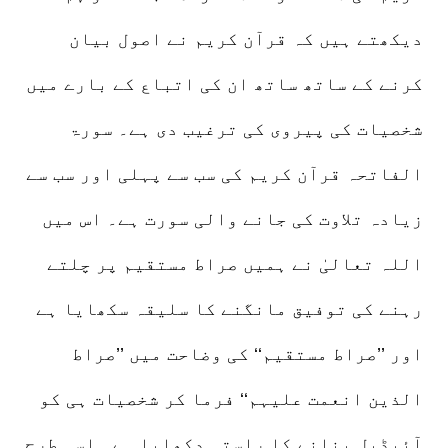
دیکھتے ہیں کہ قرآن کریم نے اصول بیان
کرنے کے ساتھ ساتھ ان کی اتباع کے بارے میں
شخصیات کی پیروی کی ترغیب دی ہے۔ سورۃ
الفاتحہ قرآن کریم کی سب سے پہلی اور سب سے
زیادہ تلاوت کی جانے والی سورت ہے۔ اس میں
اللہ تعالیٰ نے ہمیں صراط مستقیم پر چلتے
رہنے کی توفیق مانگنے کا سلیقہ سکھایا ہے
اور ’’صراط مستقیم‘‘ کی وضاحت میں ’’صراط
الذین انعمت علیہم‘‘ فرما کر شخصیات ہی کو
آئیڈیل بنانے کا راستہ دکھایا ہے۔ اسی طرح