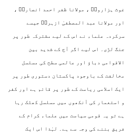
غوث ہزارویؒ ، مولانا ظفر احمد انصاریؒ ،
اور مولانا عبد المصطفیٰ ازہریؒ جیسے
سرکردہ علماء نے اس کے لیے مشترکہ طور پر
جنگ لڑی۔ اس لیے اگر آج کے شدید بین
الاقوامی دباؤ اور عالمی سطح کی مسلسل
مخالفت کے باوجود پاکستان دستوری طور پر
ایک اسلامی ریاست کے طور پر قائم ہے اور کفر
و استعمار کی آنکھوں میں مسلسل کھٹک رہا
ہے تو یہ قومی سیاست میں علماء کرام کے
فریق بننے کی وجہ سے ہے۔ لہٰذا اس ایک