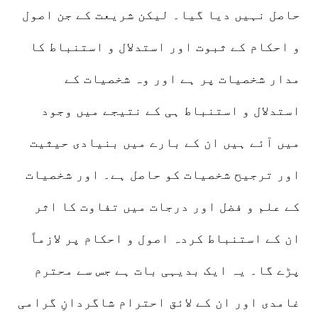
حاصل نہیں دیا گیا۔ لیکن شریعت کے جن اصول
و احکام کے ثبوت اور استدلال و استنباط کا
مدار شخصیات پر ہے اور وہ شخصیات کے
استدلال و استنباط ہی کے نتیجے میں وجود
میں آئے ہیں ان کے بارے میں بنیادی حیثیت
اور ترجیح شخصیات کو حاصل ہے۔ اور شخصیات
کے علم و فضل اور درجات میں تفاوت کا اثر
ان کے استنباط کردہ اصول و احکام پر لازماً
پڑے گا۔ یہ ایک بدیہی بات ہے جس سے محترم
غامدی اور ان کے لائق احترام شاگردانِ گرامی