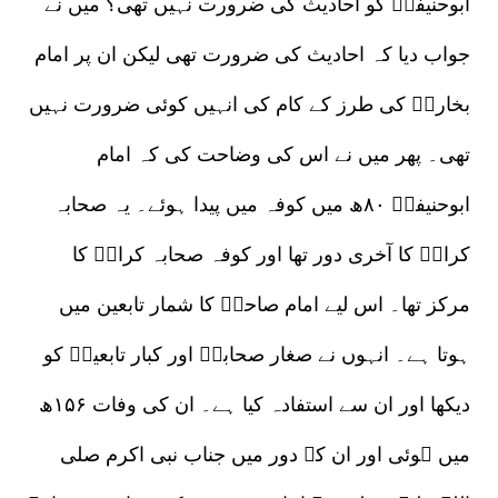
ابوحنیفہؒ کو احادیث کی ضرورت نہیں تھی؟ میں نے
جواب دیا کہ احادیث کی ضرورت تھی لیکن ان پر امام
بخاریؒ کی طرز کے کام کی انہیں کوئی ضرورت نہیں
تھی۔ پھر میں نے اس کی وضاحت کی کہ امام
ابوحنیفہؒ ۸۰ھ میں کوفہ میں پیدا ہوئے۔ یہ صحابہ
کرامؓ کا آخری دور تھا اور کوفہ صحابہ کرامؓ کا
مرکز تھا۔ اس لیے امام صاحبؒ کا شمار تابعین میں
ہوتا ہے۔ انہوں نے صغار صحابہؓ اور کبار تابعینؒ کو
دیکھا اور ان سے استفادہ کیا ہے۔ ان کی وفات ۱۵۶ھ
میں ہوئی اور ان کے دور میں جناب نبی اکرم صلی