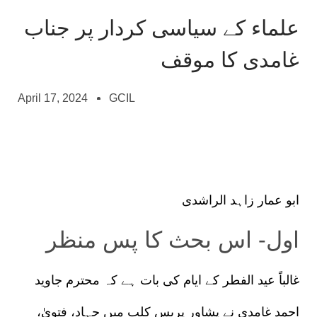
علماء کے سیاسی کردار پر جناب
غامدی کا موقف
April 17, 2024
GCIL
ابو عمار زاہد الراشدی
اول-
اس بحث کا پس منظر
غالباً عید الفطر کے ایام کی بات ہے کہ محترم جاوید
احمد غامدی نے پشاور پریس کلب میں جہاد، فتویٰ،