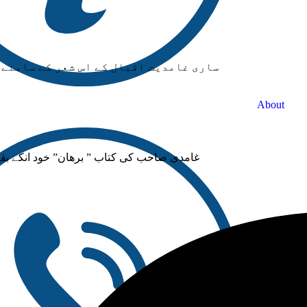
ساری غامدیت اقبال کے اس شعر کے سامنے ڈ
About
غامدی صاحب کی کتاب ” برھان” خود انکے بق