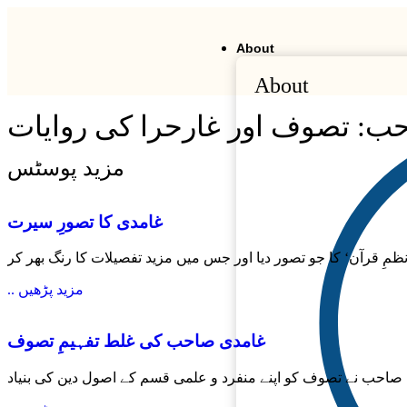
About
About
ب: تصوف اور غارحرا کی روایات
مزید پوسٹس
غامدی کا تصورِ سیرت
’نظمِ قرآن‘ کا جو تصور دیا اور جس میں مزید تفصیلات کا رنگ بھر کر
.. مزید پڑھیں
غامدی صاحب کی غلط تفہیمِ تصوف
دی صاحب نے تصوف کو اپنے منفرد و علمی قسم کے اصول دین کی بنیاد