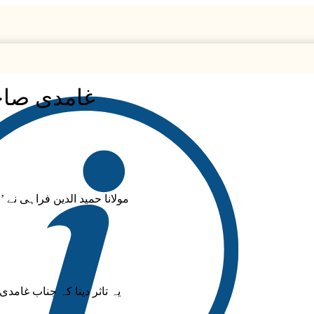
غامدی صاح
مولانا حمید الدین فراہی نے 
یہ تاثر دینا کہ جناب غام