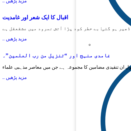
.. مزید پڑھیں
اقبال کا ایک شعر اور غامدیت
ھیر ہو گئی: بے خطر کود پڑا آتش نمرود میں عشقعقل ہے
.. مزید پڑھیں
غامدی منہج اور “تنزیل من رب العلمین”۔
ول ان تنقیدی مضامین کا مجموعہ ہے جن میں معاصر مذہبی علماء
.. مزید پڑھیں