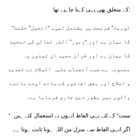
کے متعلق بھی یہی کہنا چاہیے تھا:
“توریت” شریعت پر مشتمل تھی، “انجیل” حکمت
کا بیان ہے اور “زبور” اللہ تعالی کی تمجید
کا بیان ہے اور قرآن مجید ان تینوں وہ
مجموعہ ہے جسے آنجناب علیہ السلام نے تجدید
و اصلاح اور بعض اضافوں کے ساتھ اپنے ماننے
والوں میں بطور دین جاری فرمایا ہے۔
“سنت” کے لئے یہی الفاظ انہوں نے استعمال کئے ہیں۔
اگر انہی الفاظ سے منزل من اللہ ہونا ثابت ہوتا ہے