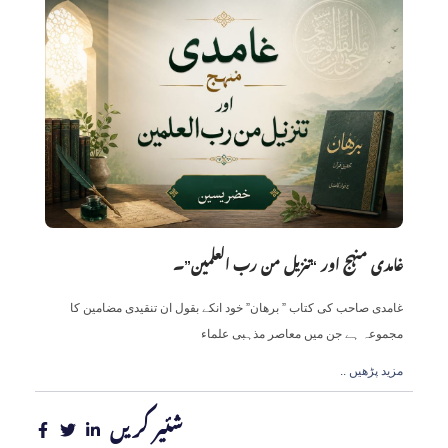
غامدی منہج اور “تنزیل من رب العلمین”۔
غامدی صاحب کی کتاب ” برھان” خود انکے بقول ان تنقیدی مضامین کا
مجموعہ ہے جن میں معاصر مذہبی علماء
.. مزید پڑھیں
شئیر کریں