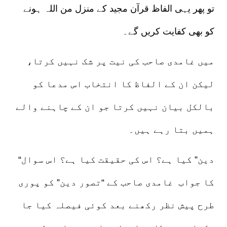
تو پھر یہی الفاظ قرآن مجید کے منزل من اللہ ہونے
کو بھی کفایت کریں گے۔
میں غامدی صاحب کی نیت پر شک نہیں کرتا،
لیکن ان کے الفاظ کا انتخاب اس مدعا کو
بالکل بیان نہیں کرتا جو ان کے چاہنے والے
ہمیں بتا رہے ہیں۔
“دین” کیا ہے؟ اس کی حقیقت کیا ہے؟ اس سوال
کا جواب غامدی صاحب کے “تصور دین” کو پوری
طرح پیش نظر رکھنے بعد کوئی فیصلہ کیا جا