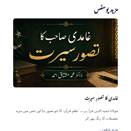
مزید پوسٹس
غامدی کا تصورِ سیرت
مولانا حمید الدین فراہی نے ’نظمِ قرآن‘ کا جو تصور دیا اور جس میں مزید
تفصیلات کا رنگ بھر کر
.. مزید پڑھیں