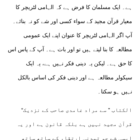
ہے۔ ایک مسلمان کا فرض ہے کہ الہامی لٹریچر کا
معیار قرآن مجید کے سواء کسی اور شے کو نہ بنائے۔
آپ اگر الہامی لٹریچر کا عنوان اپنے ایک عمومی
مطالعہ کا بنا لیتے ہیں تو اور بات ہے۔ آپ کے پاس اس
کا حق ہے۔ لیکن یہ دینی فکر نہیں ہے، یہ ایک
سیکولر مطالعہ ہے اور دینی فکر کی اساس بالکل
نہیں ہو سکتا۔
“الکتاب ” سے مراد غامدی صاحب کے نزدیک
قرآن مجید نہیں ہے بلکہ قانون ہے اور یہ
ایسی شے جو تمدنی ارتقاء کے ساتھ ساتھ