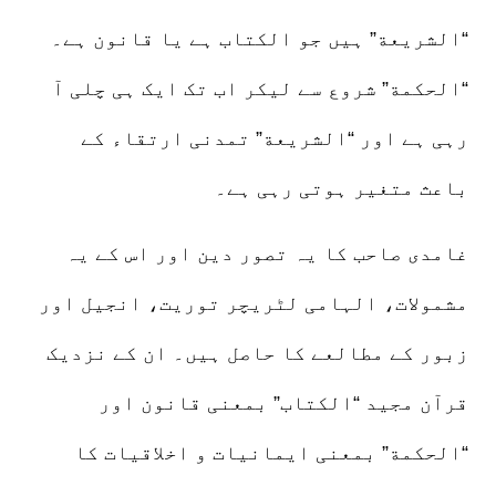
“الشریعة” ہیں جو الکتاب ہے یا قانون ہے۔
“الحکمة” شروع سے لیکر اب تک ایک ہی چلی آ
رہی ہے اور “الشریعة” تمدنی ارتقاء کے
باعث متغیر ہوتی رہی ہے۔
غامدی صاحب کا یہ تصور دین اور اس کے یہ
مشمولات، الہامی لٹریچر توریت، انجیل اور
زبور کے مطالعے کا حاصل ہیں۔ ان کے نزدیک
قرآن مجید “الکتاب” بمعنی قانون اور
“الحکمة” بمعنی ایمانیات و اخلاقیات کا