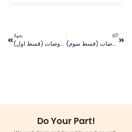
اگلا
پچھلا
غامدی صاحب کی دینی فکر اور ہماری معروضات (قسط سوم)
غامدی صاحب کی دینی فکر اور ہماری معروضات (قسط اول)
Do Your Part!