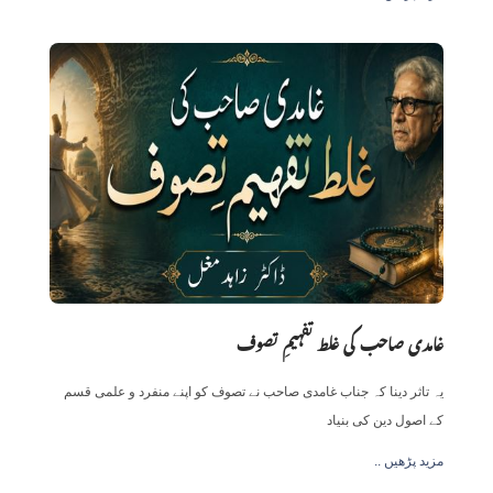
غامدی صاحب کی غلط تفہیمِ تصوف
یہ تاثر دینا کہ جناب غامدی صاحب نے تصوف کو اپنے منفرد و علمی قسم
کے اصول دین کی بنیاد
.. مزید پڑھیں