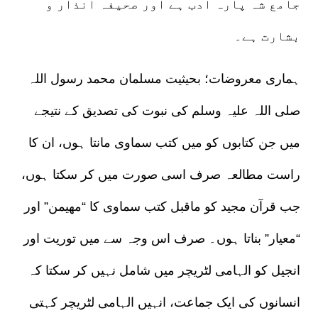
جامع شہ پارہ ادب ہے اور صحیفہ انذار و
بشارت ہے۔
ہماری معروضات؛ بحیثیت مسلمان محمد رسول اللہ
صلی اللہ علیہ وسلم کی نبوت کی تصدیق کے نتیجے
میں جن کتابوں کو میں کتب سماوی مانتا ہوں، ان کا
راست مطالعہ صرف اسی صورت میں کر سکتا ہوں،
جب قرآن مجید کو ماقبل کتب سماوی کا “مھیمن” اور
“معیار” بناتا ہوں۔ صرف اس وجہ سے میں توریت اور
انجیل کو الہامی لٹریچر میں شامل نہیں کر سکتا کہ
انسانوں کی ایک جماعت، انہیں الہامی لٹریچر کہتی