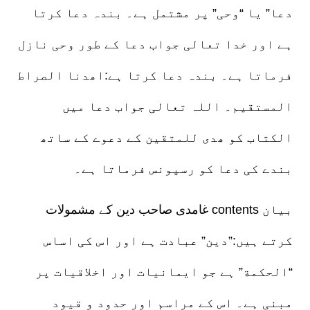
دعا” یا “وحی” پر مشتمل ہے۔ بندہ دعا کرتا
ہے اور خدا تعالی جواب دعا کے طور وحی نازل
فرماتا ہے۔ بندہ دعا کرتا ہے:اھدنا الصراط
المستقیم۔ اللہ تعالی جواب دعا میں
الکتاب کو ھدی للمتقین کے دعوے کے ساتھ
بندے کی دعا کو رسپونس فرماتا ہے۔
غامدی صاحب دین کے مشمولات contents بیان
کرتے ہیں:”دین” عبادت ہے اور اس کی اساس
“الحکمة” ہے جو ایمانیات اور اخلاقیات پر
مبنی ہے۔ اس کے مراسم اور حدود و قیود