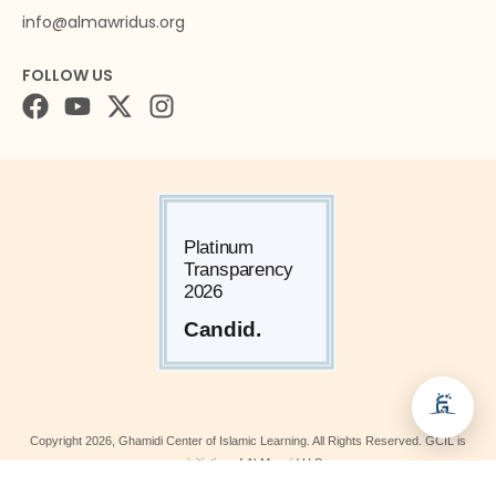
info@almawridus.org
FOLLOW US
Copyright
2026
, Ghamidi Center of Islamic Learning. All Rights Reserved. GCIL is
an initiative of Al-Mawrid U.S.
A 501(c)(3) tax-exempt organization in the U.S. Federal EIN: 46-5099190.