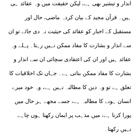
انذار و تبشیر بھی ہے، لیکن حقیقت میں وہ عقائد ہی
ہیں۔ قرآن مجید کے بیان کردہ ماضی، حال اور
مستقبل کے اخبار کو عقائد کی حیثیت نہ دی جائے تو ان
سے انذار و بشارت کا مفاد ممکن نہیں رہتا۔ پہلے وہ
عقائد ہیں اور ان کی اعتقادی سچائی ان سے انذار و
بشارت کا مفاد ممکن بناتی ہے۔ جہاں تک اخلاقیات کا
تعلق ہے تو وہ دین کا مطالبہ نہیں ہے، وہ خود میرے
انسان ہونے کا مطالبہ ہے، جسے مجھے ہر حال میں
پورا کرنا ہے، میں مذہب پر ایمان رکھتا ہوں چاہے
نہیں رکھتا۔