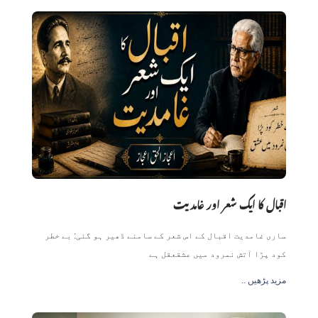
اقبال کا ایک شعر اور غامدیت
ساری غامدیت اقبال کے اس شعر کے سامنے ڈھیر ہو گئی: بے خطر
کود پڑا آتش نمرود میں عشقعقل ہے
.. مزید پڑھیں