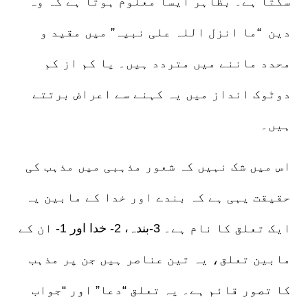
سکتا ہے۔ بظاہر ایسا معلوم ہوتا ہے کہ وہ
دین “ما انزل اللہ علی نبیہ” میں مقید و
محدد ماننے میں متردد ہیں۔ یا کم از کم
دوٹوک انداز میں یہ کہنے سے اعراض برتتے
ہیں۔
اس میں شک نہیں کہ شعور مذہبی میں مذہب کی
حقیقت یہی ہے کہ بندے اور خدا کے مابین یہ
ایک تعلق کا نام ہے۔ 3-بندہ، 2- خدا اور 1- ان کے
مابین تعلق، یہ تین عناصر ہیں جن پر مذہب
کا تصور قائم ہے۔ یہ تعلق “دعا” اور “جواب