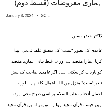
ہماری معروضات (قسط دوم)
January 8, 2024
GCIL
ڈاکٹر خضر یسین
غامدی کے تصور “سنت” کے متعلق غلط فہمی پیدا
کرنا ہمارا مقصد ہے اور نہ غلط بیانی ہمارے مقصد
کو باریاب کر سکتی ہے۔ اگر غامدی صاحب کے پیش
نظر “سنت” منزل من اللہ اعمال کا نام ہے اور یہ
اعمال آنجناب علیہ السلام پر اسی طرح وحی ہوئے
ہیں جیسے قرآن مجید ہوا ہے تو پھر انہیں قرآن مجید