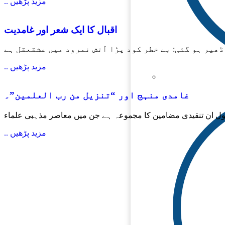
.. مزید پڑھیں
اقبال کا ایک شعر اور غامدیت
ھیر ہو گئی: بے خطر کود پڑا آتش نمرود میں عشقعقل ہے
.. مزید پڑھیں
غامدی منہج اور “تنزیل من رب العلمین”۔
ول ان تنقیدی مضامین کا مجموعہ ہے جن میں معاصر مذہبی علماء
.. مزید پڑھیں