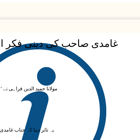
غامدی صاحب کی دینی فکر ا
مولانا حمید الدین فراہی نے 
یہ تاثر دینا کہ جناب غام