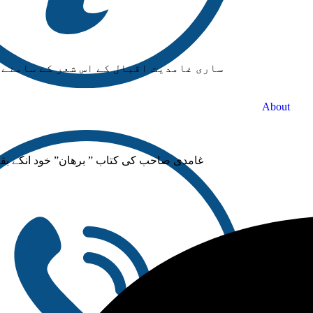
ساری غامدیت اقبال کے اس شعر کے سامنے ڈ
About
غامدی صاحب کی کتاب ” برھان” خود انکے بق