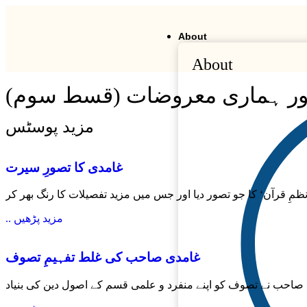
About
About
ور ہماری معروضات (قسط سوم)
مزید پوسٹس
غامدی کا تصورِ سیرت
’نظمِ قرآن‘ کا جو تصور دیا اور جس میں مزید تفصیلات کا رنگ بھر کر
.. مزید پڑھیں
غامدی صاحب کی غلط تفہیمِ تصوف
دی صاحب نے تصوف کو اپنے منفرد و علمی قسم کے اصول دین کی بنیاد