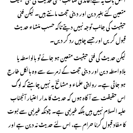
متعین کئے بغیر دین اور دینی حجت مانتے ہیں۔ لیکن فنی
حیثیت کی جانب توجہ نہیں دیتے تاکہ حسب منشاء حدیث
قبول کریں اور جسے چاہیں رد کر دیں۔
لیکن حدیث کی فنی حیثیت متعین ہو جائے تو بالواسطہ یا
بلاواسطہ دین اور دینی حجت کے زمرے سے وہ بالکل خارج
ہو جاتی ہے۔ روایتی علماء و مشائخ یہ نہیں چاہتے کہ لوگ
اس حقیقت سے آگاہ ہوں کہ حدیث کا مدار اعتبار آنجناب
علیه السلام نہیں ہیں بلکہ غیرنبی ہے۔ چونکہ غیرنبی سے نبوت
کا مفاد قبول کرنا حرام ہے، اس لئے حدیث نہ دین ہے اور