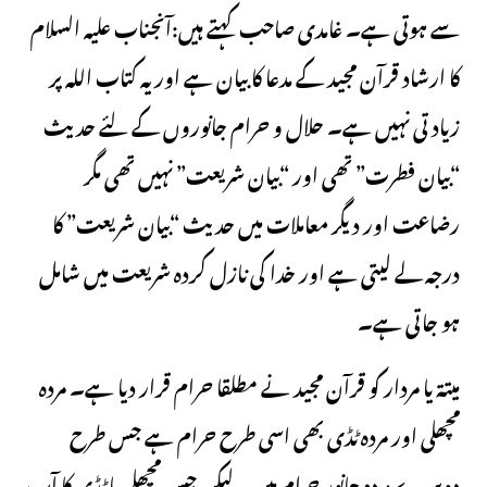
سے ہوتی ہے۔ غامدی صاحب کہتے ہیں:آنجناب علیه السلام
کا ارشاد قرآن مجید کے مدعا کا بیان ہے اور یہ کتاب اللہ پر
زیادتی نہیں ہے۔ حلال و حرام جانوروں کے لئے حدیث
“بیان فطرت” تھی اور “بیان شریعت” نہیں تھی مگر
رضاعت اور دیگر معاملات میں حدیث “بیان شریعت” کا
درجہ لے لیتی ہے اور خدا کی نازل کردہ شریعت میں شامل
ہو جاتی ہے۔
میتة یا مردار کو قرآن مجید نے مطلقا حرام قرار دیا ہے۔ مردہ
مچھلی اور مردہ ٹڈی بھی اسی طرح حرام ہے جس طرح
دوسرے مردہ جانور حرام ہیں۔ لیکن جس مچھلی یا ٹڈی کا آپ