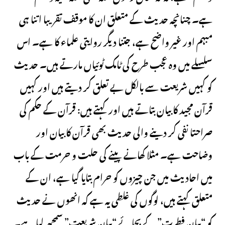
ہے۔ چنانچہ حدیث کے متعلق ان کا موقف تقریبا اتنا ہی
مبہم اور غیر واضح ہے، جتنا دیگر روایتی علماء کا ہے۔ اس
سلسلے میں وہ عجب طرح کی ٹامک ٹوئیاں مارتے ہیں۔ حدیث
کو کہیں شریعت سے بالکل بے تعلق کر دیتے ہیں اور کہیں
قرآن مجید کا بیان بتاتے ہیں اور کہتے ہیں: قرآن کے حکم کی
صراحتا نفی کر دینے والی حدیث بھی قرآن کا بیان اور
وضاحت ہے۔ مثلا کھانے پینے کی حلت و حرمت کے باب
میں احادیث میں جن چیزوں کو حرام بتایا گیا ہے، ان کے
متعلق کہتے ہیں، لوگوں کی غلطی یہ ہے کہ انھوں نے حدیث
کو “بیان فطرت” کے بجائے “بیان شریعت” سمجھ لیا ہے۔