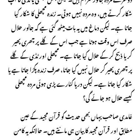
شکار کرتے ہیں، وہ مردہ نہیں ہوتی۔ زندہ مچھلی کا شکار کیا
جاتا ہے۔ لیکن دماغ میں یہ بات بیٹھ گئی ہے کہ جانور حلال
صرف اس وقت ہوتا ہے جب اس کے گلے پر چھری پھیر
کر یا ذبح کر کے حلال کیا جاتا ہے۔ مچھلی اور ٹڈی کے گلے
پر چھری پھیر کر حلال نہیں کیا جاتا، صرف زندہ پکڑا جاتا ہے یا
شکار کیا جاتا ہے۔ لیکن دریا کنارے پڑی ہوئی مردہ مچھلی
کیسے حلال ہو جائے گی؟
غامدی صاحب یہاں بھی حدیث کو قرآن مجید کے عین
مطابق اور قرآن مجید کا بیان ہی مانتے ہیں۔ حالانکہ یہ کامن