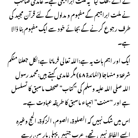
کے آگے جھک گیا” یہ ملت ابراہیمی ہے۔ غامدی صاحب
نے ملت ابراہیم کے مفہوم و مدلول کے لئے قرآن مجید کی
طرف رجوع کرنے کے بجائے خود سے ایک مفہوم بنا ڈالا
ہے۔
ایک اور اہم بات یہ ہے:اللہ تعالی فرماتا ہے:لكل جعلنا منكم
شرعة و منهاجا (المائدة ٤٨) مگر غامدی کہتے ہیں:محمد رسول
اللہ صلی اللہ علیہ وسلم کی “کتاب” صحف ماسبق کا تسلسل
ہے اور “سنت” انبیاء ماسبق کا طریقہ عبادت ہے۔
اس میں شک نہیں کہ الصلوۃ، الصوم، الزکوة، الحج وغیرہ
ایسے الفاظ نہیں تھے، عرب جنہیں پہلی بار سن رہے