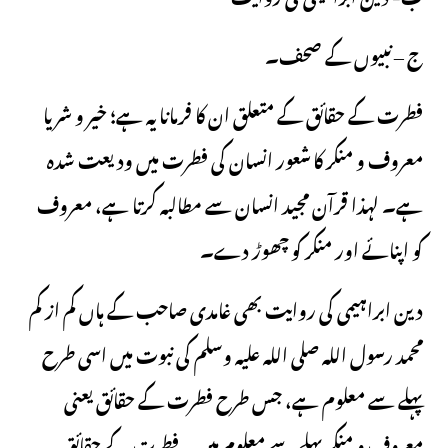
ج – نبیوں کے صحف۔
فطرت کے حقائق کے متعلق ان کا فرمانا یہ ہے؛ خیر و شر یا
معروف و منکر کا شعور انسان کی فطرت میں ودیعت شدہ
ہے۔ لہذا قرآن مجید انسان سے مطالبہ کرتا ہے، معروف
کو اپنائے اور منکر کو چھوڑ دے۔
دین ابراہیمی کی روایت بھی غامدی صاحب کے ہاں کم از کم
محمد رسول اللہ صلی اللہ علیہ وسلم کی نبوت میں اسی طرح
پہلے سے معلوم ہے، جس طرح فطرت کے حقائق یعنی
معروف و منکر پہلے سے معلوم ہیں۔ فطرت کے حقائق