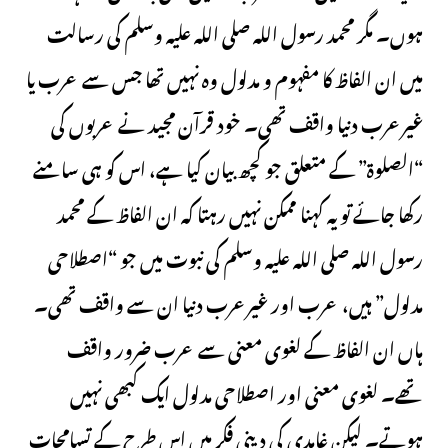
ہوں۔ مگر محمد رسول اللہ صلی اللہ علیہ وسلم کی رسالت
میں ان الفاظ کا مفہوم و مدلول وہ نہیں تھا جس سے عرب یا
غیرعرب دنیا واقف تھی۔ خود قرآن مجید نے عربوں کی
“الصلوۃ” کے متعلق جو کچھ بیان کیا ہے، اس کو ہی سامنے
رکھا جائے تو یہ کہنا ممکن نہیں رہتا کہ ان الفاظ کے محمد
رسول اللہ صلی اللہ علیہ وسلم کی نبوت میں جو “اصطلاحی
مدلول” ہیں، عرب اور غیرعرب دنیا ان سے واقف تھی۔
ہاں ان الفاظ کے لغوی معنی سے عرب ضرور واقف
تھے۔ لغوی معنی اور اصطلاحی مدلول ایک کبھی نہیں
ہوتے۔ لیکن غامدی کی دینی فکر میں اس طرح کے تسامحات