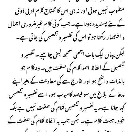
مطلوب نہیں ہوتی اور نہ ہی اس کا محتاج کلام ادبی ذوق
کے لئے پسندیدہ ہوتا ہے۔ جب کوئی کلام غیرضروری اجمال
و اختصار رکھتا ہو تو اس کی تفسیر و تفصیل کی جاتی ہے۔
لیکن یہاں ایک بات اچھی سمجھ لینی چاہیے۔ تفسیر و
تفصیل کے الفاظ اصلا کلام کی صفت ہیں۔ وہ کلام جو
بالذات واضح ہو اور خارج سے کی معاونت کے بغیر اپنے
مدعا کے ابلاغ میں سو فیصد کامیاب ہو، اسے تفسیر و تفصیل
کہا جاتا ہے۔ یہ تفسیر و تفصیل کلام کی صفت نہیں ہے بلکہ
خود ماہیت کلام ہے۔ لیکن جب یہ الفاظ کلام کی صفت کے