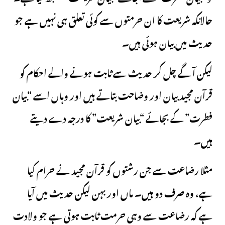
حالانکہ شریعت کا ان حرمتوں سے کوئی تعلق ہی نہیں ہے جو
حدیث میں بیان ہوئی ہیں۔
لیکن آ گے چل کر حدیث سے ثابت ہونے والے احکام کو
قرآن مجید بیان اور وضاحت بتاتے ہیں اور وہاں اسے “بیان
فطرت” کے بجائے “بیان شریعت” کا درجہ دے دیتے
ہیں۔
مثلا رضاعت سے جن رشتوں کو قرآن مجید نے حرام کیا
ہے، وہ صرف دو ہیں۔ ماں اور بہن لیکن حدیث میں آیا
ہے کہ رضاعت سے وہی حرمت ثابت ہوتی ہے جو ولادت