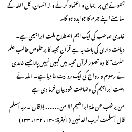
جھوٹے نبی پر ایمان و اعتماد کرنے والا انسان، کل اللہ کے
سامنے اپنے جرم کا جوابدہ ہو گا۔
غامدی صاحب کی ایک اہم اصطلاح ملت ابراہیمی ہے۔
دیانت داری کی بات یہ ہے قرآن مجید کا پرخلوص طالب علم
“ملت” کا وہ تصور قرآن مجید میں کہیں نہیں پاتا جسے غامدی
نے رسوم و رواج کی ایک روایت بنا دیا ہے۔ اللہ نے
ملت ابراہیم کی وضاحت خود بیان فرما دی ہے:
من يرغب عن ملة ابراهيم الا من . . . . . . إذ قال له ربه أسلم
قال أسلمت لرب العالمين ( البقرة؛ ١٣٠، ١٣٢، ١٣٣)