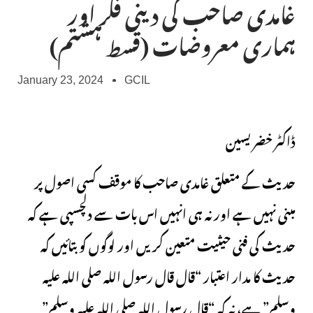
غامدی صاحب کی دینی فکر اور
ہماری معروضات (قسط ہشتم)
January 23, 2024
GCIL
ڈاکٹر خضر یسین
حدیث کے متعلق غامدی صاحب کا موقف کسی اصول پر
مبنی نہیں ہے اور نہ ہی انہیں اس بات سے دلچسپی ہے کہ
حدیث کی فنی حیثیت متعین کریں اور لوگوں کو بتائیں کہ
حدیث کا مدار اعتبار “قال قال رسول اللہ صلی اللہ علیہ
وسلم” ہے، نہ کہ “قال رسول اللہ صلی اللہ علیہ وسلم”