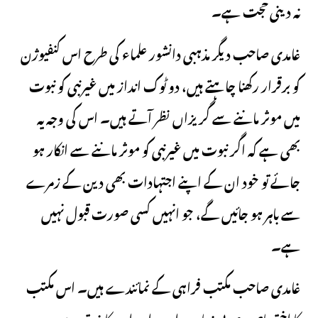
نہ دینی حجت ہے۔
غامدی صاحب دیگر مذہبی دانشور علماء کی طرح اس کنفیوژن
کو برقرار رکھنا چاہتے ہیں، دو ٹوک انداز میں غیرنبی کو نبوت
میں موثر ماننے سے گریزاں نظر آتے ہیں۔ اس کی وجہ یہ
بھی ہے کہ اگر نبوت میں غیرنبی کو موثر ماننے سے انکار ہو
جائے تو خود ان کے اپنے اجتہادات بھی دین کے زمرے
سے باہر ہو جائیں گے، جو انہیں کسی صورت قبول نہیں
ہے۔
غامدی صاحب مکتب فراہی کے نمائندے ہیں۔ اس مکتب
کا اختصاص عربی زبان و ادب اور اس کا ذوق ہے۔