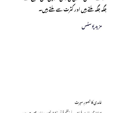
جگہ جگہ ملتے ہیں اور کثرت سے ملتے ہیں۔
مزید پوسٹس
غامدی کا تصورِ سیرت
مولانا حمید الدین فراہی نے ’نظمِ قرآن‘ کا جو تصور دیا اور جس میں مزید