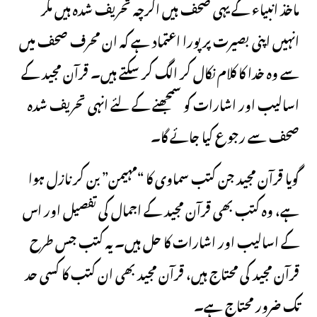
ماخذ انبیاء کے یہی صحف ہیں اگرچہ تحریف شدہ ہیں مگر
انہیں اپنی بصیرت پر پورا اعتماد ہے کہ ان محرف صحف میں
سے وہ خدا کا کلام نکال کر الگ کر سکتے ہیں۔ قرآن مجید کے
اسالیب اور اشارات کو سمجھنے کے لئے انہی تحریف شدہ
صحف سے رجوع کیا جائے گا۔
گویا قرآن مجید جن کتب سماوی کا “مہیمن” بن کر نازل ہوا
ہے، وہ کتب بھی قرآن مجید کے اجمال کی تفصیل اور اس
کے اسالیب اور اشارات کا حل ہیں۔ یہ کتب جس طرح
قرآن مجید کی محتاج ہیں، قرآن مجید بھی ان کتب کا کسی حد
تک ضرور محتاج ہے۔