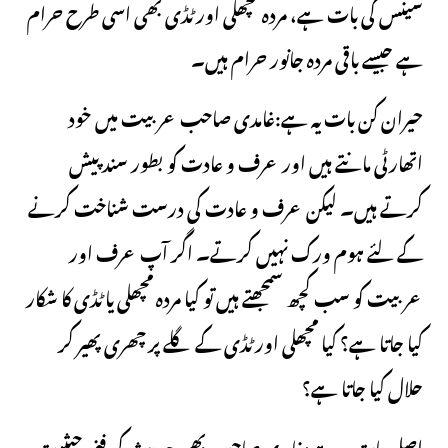
سینس کی بات ہے، مردہ مچھلی اور ٹڈی بھی اسی طرح حرام
ہے جیسے باقی مردہ جانور حرام ہیں۔
حیران کن بات یہ ہے:غامدی صاحب عربیت میں خود
اتھارٹی مانتے ہیں اور عرف و عادت کو بطور سند پیش
کرتے ہیں۔ لیکن عرف و عادت کی درست شناخت کرنے
کے لئے ہوم ورک نہیں کرتے۔ اگر آپ عرف اور
عربیت کو سب کچھ سمجھتے ہیں تو کیا مردہ مچھلی یا ٹڈی کا شکار
کیا جاتا ہے؟ کیا مچھلی اور ٹڈی کے گلے پر چھری پھیر کر
حلال کیا جاتا ہے؟
اصل بات یہ ہے:غامدی صاحب بھی حدیث کی فنی حیثیت