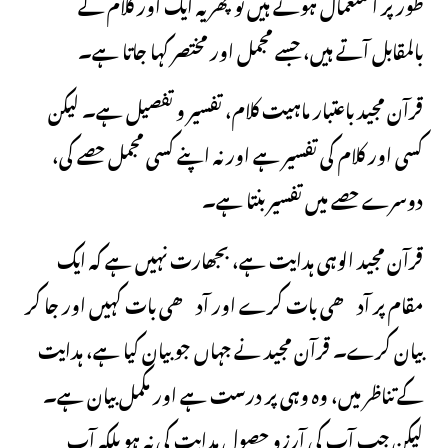
طور پر استعمال ہوتے ہیں تو پھر یہ ایک اور کلام کے
بالمقابل آتے ہیں، جسے مجمل اور مختصر کہا جاتا ہے۔
قرآن مجید باعتبار ماہیت کلام، تفسیر و تفصیل ہے۔ لیکن
کسی اور کلام کی تفسیر ہے اور نہ اپنے کسی مجمل حصے کی،
دوسرے حصے میں تفسیر بنتا ہے۔
قرآن مجید الوہی ہدایت ہے، بجھارت نہیں ہے کہ ایک
مقام پر آدھی بات کرے اور آدھی بات کہیں اور جا کر
بیان کرے۔ قرآن مجید نے جہاں جو بیان کیا ہے، ہدایت
کے تناظر میں، وہ وہی پر درست ہے اور مکمل بیان ہے۔
لیکن جب آپ کی آرزو حصول ہدایت کی نہ ہو بلکہ آپ