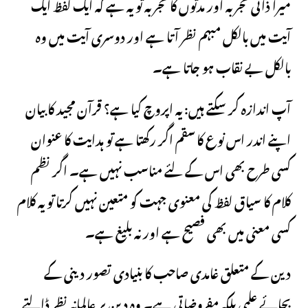
میرا ذاتی تجربہ اور مدتوں کا تجربہ تو یہ ہے کہ ایک لفظ ایک
آیت میں بالکل مبہم نظر آتا ہے اور دوسری آیت میں وہ
بالکل بے نقاب ہو جاتا ہے۔
آپ اندازہ کر سکتے ہیں: یہ اپروچ کیا ہے؟ قرآن مجید کا بیان
اپنے اندر اس نوع کا سقم اگر رکھتا ہے تو ہدایت کا عنوان
کسی طرح بھی اس کے لئے مناسب نہیں ہے۔ اگر نظم
کلام کا سیاق لفظ کی معنوی جہت کو متعین نہیں کرتا تو یہ کلام
کسی معنی میں بھی فصیح ہے اور نہ بلیغ ہے۔
دین کے متعلق غامدی صاحب کا بنیادی تصور دینی کے
بجائے علمی بلکہ مفروضاتی ہے۔ وہ دین پر عالمانہ نظر ڈالتے