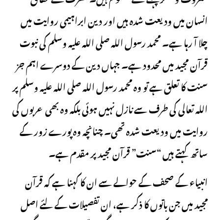
انسان میں ودیعت شدہ ہیں اور دین ابراہیمی روایت میں
چلا آ رہا ہے۔ محمد رسول اللہ صلی اللہ علیہ وسلم کی نبوت
قرآن مجید میں محدود ہے۔ جہاں دین کے دوسرے اہم جز
سنت کا تعلق ہے تو وہ محمد رسول اللہ صلی اللہ علیہ وسلم پر
اللہ تعالی کی طرف سے نازل نہیں ہوئی بلکہ وہ بھی عربوں کی
روایت میں ودیعت شدہ تھی۔ چنانچہ وہ پورے زور کے
ساتھ کہتے ہیں “سنت” قرآن مجید پر مقدم ہے۔
انبیاء کے صحف کے حوالے سے ان کا کہنا ہے کہ قرآن
مجید میں جن باتوں کا ذکر ہے، ان تفصیلات کے لئے اصل