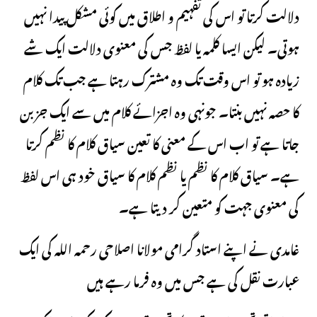
دلالت کرتا تو اس کی تفہیم و اطلاق میں کوئی مشکل پیدا نہیں
ہوتی۔ لیکن ایسا کلمہ یا لفظ جس کی معنوی دلالت ایک شے
زیادہ ہو تو اس وقت تک وہ مشترک رہتا ہے جب تک کلام
کا حصہ نہیں بنتا۔ جونہی وہ اجزائے کلام میں سے ایک جز بن
جاتا ہے تو اب اس کے معنی کا تعین سیاق کلام کا نظم کرتا
ہے۔ سیاق کلام کا نظم یا نظم کلام کا سیاق خود ہی اس لفظ
کی معنوی جہت کو متعین کر دیتا ہے۔
غامدی نے اپنے استاد گرامی مولانا اصلاحی رحمہ اللہ کی ایک
عبارت نقل کی ہے جس میں وہ فرما رہے ہیں