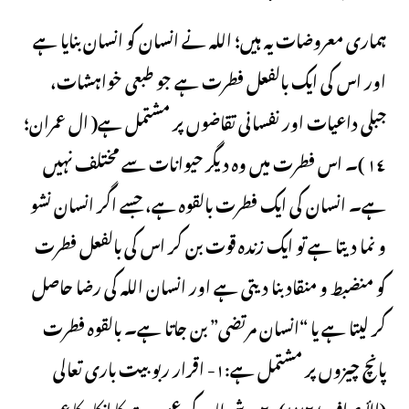
ہماری معروضات یہ ہیں؛ اللہ نے انسان کو انسان بنایا ہے
اور اس کی ایک بالفعل فطرت ہے جو طبعی خواہشات،
جبلی داعیات اور نفسانی تقاضوں پر مشتمل ہے( ال عمران؛
١٤ )۔ اس فطرت میں وہ دیگر حیوانات سے مختلف نہیں
ہے۔ انسان کی ایک فطرت بالقوہ ہے، جسے اگر انسان نشو
و نما دیتا ہے تو ایک زندہ قوت بن کر اس کی بالفعل فطرت
کو منضبط و منقاد بنا دیتی ہے اور انسان اللہ کی رضا حاصل
کر لیتا ہے یا “انسان مرتضی” بن جاتا ہے۔ بالقوہ فطرت
پانچ چیزوں پر مشتمل ہے:١- اقرار ربوبیت باری تعالی
(الأعراف؛ ١٧٢)، ٢ – شیطان کی عبودیت کا انکار کا عہد