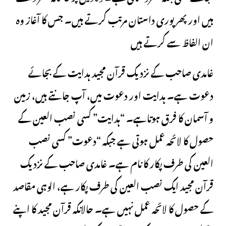
ہیں اور پھر پوری داستان مرتب کرتے ہیں۔ جس کا آغاز وہ
ان الفاظ سے کرتے ہیں
غامدی صاحب کے نزدیک قرآن مجید ہدایت کے بجائے
دعوت ہے۔ ہدایت اور دعوت میں، آپ جانتے ہیں، زمین
و آسمان کا فرق ہوتاہے۔ “ہدایت” کسی نصب العین کے
حصول کا لائحہ عمل ہوتی ہے جبکہ “دعوت” کسی نصب
العین کی طرف پکار کا نام ہے۔ غامدی صاحب کے نزدیک
قرآن مجید ایک نصب العین کی طرف پکار ہے، الوہی مقاصد
کے حصول کا لائحہ عمل نہیں ہے۔ حالانکہ قرآن مجید کا اپنے