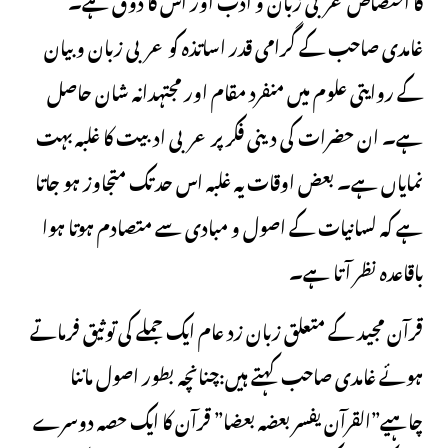
غامدی صاحب کے گرامی قدر اساتذہ کو عربی زبان و بیان
کے روایتی علوم میں منفرد مقام اور مجتہدانہ شان حاصل
ہے۔ ان حضرات کی دینی فکر پر عربی ادبیت کا غلبہ بہت
نمایاں ہے۔ بعض اوقات یہ غلبہ اس حد تک متجاوز ہو جاتا
ہے کہ لسانیات کے اصول و مبادی سے متصادم ہوتا ہوا
باقاعدہ نظر آتا ہے۔
قرآن مجید کے متعلق زبان زد عام ایک جملے کی توثیق فرماتے
ہوئے غامدی صاحب کہتے ہیں:چنانچہ بطور اصول ماننا
چاہیے”القرآن یفسر بعضه بعضا” قرآن کا ایک حصہ دوسرے