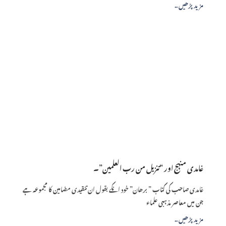
.. مزید پڑھیں
غامدی منہج اور “تنزیل من رب العلمین”۔
غامدی صاحب کی کتاب ” برھان” خود انکے بقول ان تنقیدی مضامین کا مجموعہ ہے
جن میں معاصر مذہبی علماء
.. مزید پڑھیں