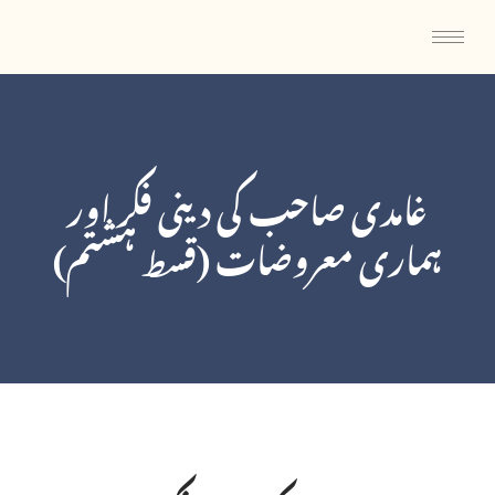
غامدی صاحب کی دینی فکر اور
ہماری معروضات (قسط ہشتم)