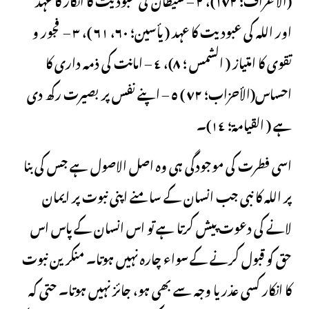
اور اللہ کی عبودیت کا عہد ( يأسين؛ ٦٠، ٦١ )، ٣ – فجور و
تقوی کا امتیاز ( الشمس ؛ ٨)، ٤ – امانت کی ذمہ داری کا
احساس(الأحزاب؛ ٧٢ ) ٥ – اپنے نفس پر بصیرت رکھ دی
ہے ( القيامة؛ ١٤)۔
اسی فطرت کی موجودگی ہی وہ اصل الاصول ہے جس کی بنا
پر اللہ کا نبی جب انسان کے سامنے اپنی نبوت پر ایمان
لانے کی دعوت پیش کرتا ہے تو اس انسان کے پاس اس
حق کو قبول کرنے کے سواء چارہ نہیں ہوتا۔ منکرین نبوت
کا انکار کسی عذر یا وجہ سے بھی ہو، جائز نہیں ہوتا۔ حتی کہ