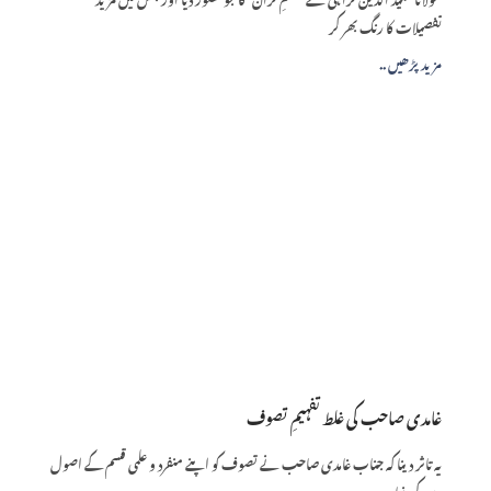
تفصیلات کا رنگ بھر کر
.. مزید پڑھیں
غامدی صاحب کی غلط تفہیمِ تصوف
یہ تاثر دینا کہ جناب غامدی صاحب نے تصوف کو اپنے منفرد و علمی قسم کے اصول
دین کی بنیاد