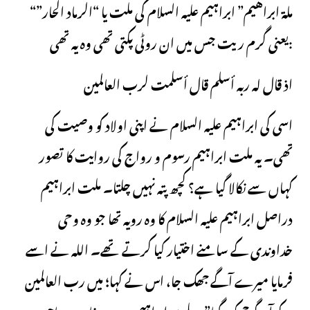
“ملة ابراهيم” ابراہیم علیہ السلام کی ملت یا “الرماد الحار”
یعنی گرم ریت جس میں ان روٹی پکتی تھی وہ یہ تھی:
اذ قال له ربه أسلم قال أسلمت لرب العالمين
اسی کی ابراہیم علیہ السلام نے اپنی اولاد کو وصیت کی
تھی۔ یہ ملت ابراہیم رسوم و رواج کی روایت کا تصور
کہاں سے نکالا گیا ہے؟ کچھ پتہ نہیں چلتا۔ ملت ابراہیم
دراصل ابراہیم علیہ السلام کا وہ رویہ تھا جو وہ وحی
خداوندی کے سامنے اختیار کیا کرتے تھے۔ اللہ نے اسے
فرمایا میرے آگے جھک جا، اس نے کہا؛ میں رب العالمین