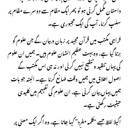
داستان مکمل کرنی ہو تو پھر ایک مقام سے دوسرے مقام پر
سلپ کرنا، آپ کی ایک مجبوری ہے۔
فراہی مکتب میں قرآن مجید پر زبان و بیان کے جن علوم کو
برتا گیا ہے، وہ بہت عظیم الشان علوم ہیں۔ ہمیں ان علوم
کی یہاں تنقید و تنقیح نہیں کرنی اور نہ ہی اس مکتب کے
اصول اطلاق میں ہمیں وقت ضائع کرنا ہے۔ البتہ جو بات
ہمیں یہاں بیان کرنی ہے، ان علوم کی تفہیم میں کلیدی
حیثیت رکھتی ہے۔
اکیلا لفظ جسے “کلمہ مفرد” کہا جاتا ہے، وہ اگر ایک معنی پر