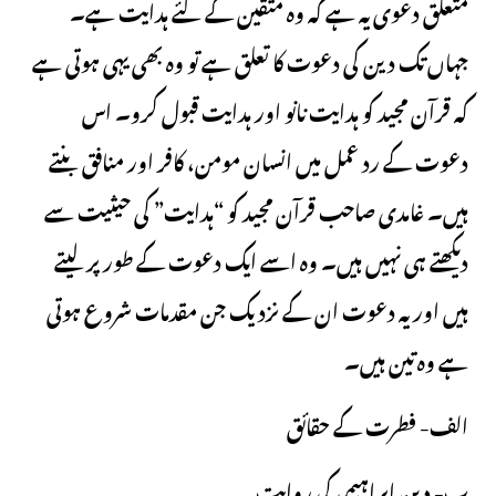
متعلق دعوی یہ ہے کہ وہ متقین کے لئے ہدایت ہے۔
جہاں تک دین کی دعوت کا تعلق ہے تو وہ بھی یہی ہوتی ہے
کہ قرآن مجید کو ہدایت نانو اور ہدایت قبول کرو۔ اس
دعوت کے رد عمل میں انسان مومن، کافر اور منافق بنتے
ہیں۔ غامدی صاحب قرآن مجید کو “ہدایت” کی حیثیت سے
دیکھتے ہی نہیں ہیں۔ وہ اسے ایک دعوت کے طور پر لیتے
ہیں اور یہ دعوت ان کے نزدیک جن مقدمات شروع ہوتی
ہے وہ تین ہیں۔
الف- فطرت کے حقائق
ب- دین ابراہیمی کی روایت