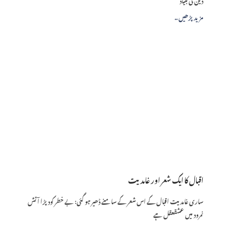
.. مزید پڑھیں
اقبال کا ایک شعر اور غامدیت
ساری غامدیت اقبال کے اس شعر کے سامنے ڈھیر ہو گئی: بے خطر کود پڑا آتش
نمرود میں عشقعقل ہے