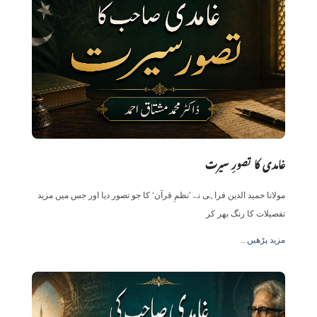
غامدی کا تصورِ سیرت
مولانا حمید الدین فراہی نے ’نظمِ قرآن‘ کا جو تصور دیا اور جس میں مزید
تفصیلات کا رنگ بھر کر
.. مزید پڑھیں