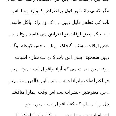
مگر کسی رائے اور قول پراعتراض کا وارد ہونا اس
بات کی قطعی دلیل نہیں ہے کہ وہ رائے باکل فاسد
ہے بلکہ بعض اوقات تو اعتراض ہی فاسد ہوتا ہے ۔
بعض اوقات مسئلہ گنجلک ہوتا ہے جس کوعام لوگ
نہیں سمجھتے یعنی اس بات کے بہت سارے اسباب
ہوتے ہیں ۔بہت ہی کم آراء واقوال ایسے ہوتے ہیں
جو اعتراضات وایرادات سے منزہ اور خالص ہوتے ہیں
۔جن معترضین حضرات سے اس وقت ہمارا مناقشہ
چل رہا ہے ان کے کتنے اقوال ایسے ہیں ، جو
اعتراضات سے مبرا ومنزہ ہیں؟ آپ ان آراء کواہلِ