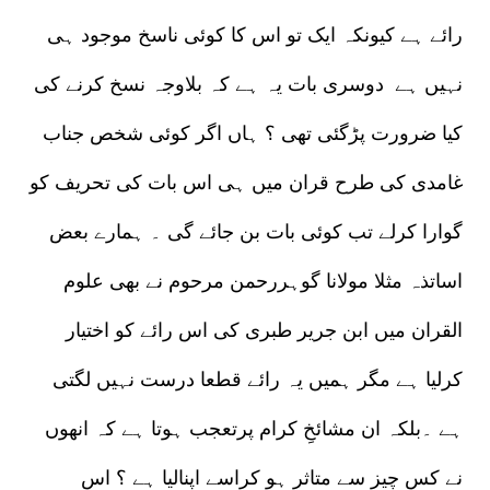
رائے ہے کیونکہ ایک تو اس کا کوئی ناسخ موجود ہی
نہیں ہے دوسری بات یہ ہے کہ بلاوجہ نسخ کرنے کی
کیا ضرورت پڑگئی تھی ؟ ہاں اگر کوئی شخص جناب
غامدی کی طرح قران میں ہی اس بات کی تحریف کو
گوارا کرلے تب کوئی بات بن جائے گی ۔ ہمارے بعض
اساتذہ مثلا مولانا گوہررحمن مرحوم نے بھی علوم
القران میں ابن جریر طبری کی اس رائے کو اختیار
کرلیا ہے مگر ہمیں یہ رائے قطعا درست نہیں لگتی
ہے ۔بلکہ ان مشائخِ کرام پرتعجب ہوتا ہے کہ انھوں
نے کس چیز سے متاثر ہو کراسے اپنالیا ہے ؟ اس