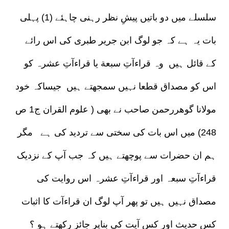
سلسلے میں دو باتیں پیشِ نظر رہنی چاہئے (1) پہلی
بات یہ ہے کہ جو لوگ ابن جریر طبری کی اس رائے
کے قائل ہیں وہ قراءآتِ سبعة یا قراءآتِ عشرہ کو
اس کو مصداق قطعا نہیں سمجھتے ہیں جیساکہ خود
مولانا گوھررحمن صاحب نے بھی ( علوم القران ج1 ص
248) میں اس بات کی سختی سے تردید کی ہے مگر
ہم ان حضرات سے پوچھتے ہیں کہ جب آپ کے نزدیک
قراءآتِ سبعہ اور قراءآتِ عشرہ اس روایت کی
مصداق نہیں ہیں تو پھر آپ لوگ ان قراءآت کا اثبات
کس حدیث اور کس آیت کی بناپر جائز رکھتے ہو ؟