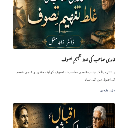
غامدی صاحب کی غلط تفہیمِ تصوف
یہ تاثر دینا کہ جناب غامدی صاحب نے تصوف کو اپنے منفرد و علمی قسم
کے اصول دین کی بنیاد
.. مزید پڑھیں