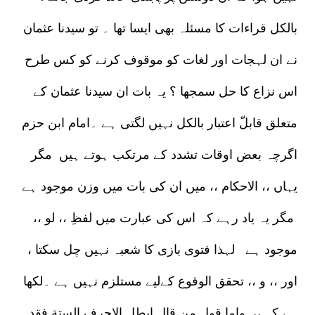
بالکل قراءات کا مسئلہ بھی ایسا تھا ۔ تو سیدنا عثمان
نے ان لہجات اور لغات کو موقوف کرنے کو کس طرح
اس نزاع کا حل سمجھا ؟ یہ بات ان سیدنا عثمان کے
متعلق قابلّ اعتبار بالکل نہیں لگتی ہے ۔امام ابن حزم
اگرچہ بعض اوقات تشدد کے مرتکب ہوتے ہیں مگر
یہاں ،، الاحکام ،، میں ان کی بات میں وزن موجود ہے
مگر یہ یاد رہے کہ اس کی عبارت میں لفظِ ،، لو ،،
موجود ہے لہذا فتوی بازی کا شعبہ نہیں چل سکتا ،
اور ،، و ،، تحقق الوقوع کےلیے مستلزم نہیں ہے ۔لکھا
ہے کہ ،، واما قول من قال ابطل الاحرف الستة فقد