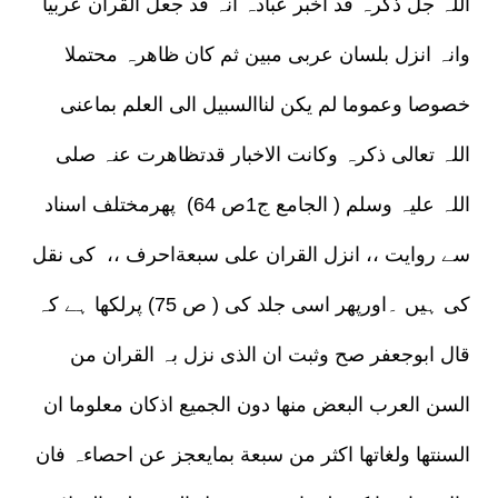
اللہ جل ذکرہ قد اخبر عبادہ انہ قد جعل القران عربیا
وانہ انزل بلسان عربی مبین ثم کان ظاھرہ محتملا
خصوصا وعموما لم یکن لناالسبیل الی العلم بماعنی
اللہ تعالی ذکرہ وکانت الاخبار قدتظاھرت عنہ صلی
اللہ علیہ وسلم ( الجامع ج1ص 64) پھرمختلف اسناد
سے روایت ،، انزل القران علی سبعةاحرف ،، کی نقل
کی ہیں ۔اورپھر اسی جلد کی ( ص 75) پرلکھا ہے کہ
قال ابوجعفر صح وثبت ان الذی نزل بہ القران من
السن العرب البعض منھا دون الجمیع اذکان معلوما ان
السنتھا ولغاتھا اکثر من سبعة بمایعجز عن احصاءہ فان