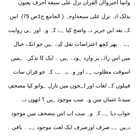
وانما اخبرواان القران نزل علی سبعة احرف یعنون
بذلک انہ نزل علی سبعةاوجہ ( الجامع ج1ص 75) اس
کے بعد ابن جریر نے واضح کیا ہے کہ وہ اور ہی روایت
ہے ۔ پھر کچھ اعتراضات نقل کیے ہیں جو انکے خیال
میں اس رائے پر وارد ہوتے ہیں ۔ ایک کا تذکرہ ہمیں
اسوقت مطلوب ہے اور وہ یہ ہے کہ جو قران سات
قبیلوں کے لغات اور لہجوں میں نازل ہواتو کیا مصحفِ
سیدنا عثمان میں وہ سب موجود ہیں ؟ انھوں نے
جواب دیا ہے کہ وہ سب اب اس مصحف میں موجود
نہیں ہے صرف اورصرف ایک لغت موجود ہے ۔ باقی