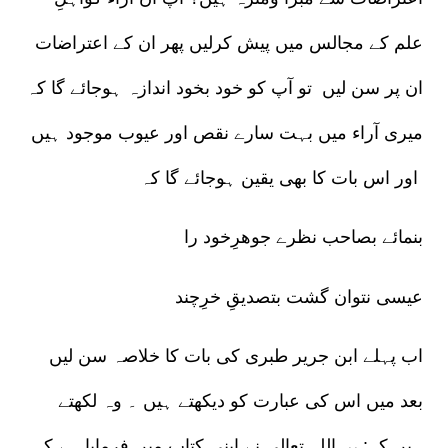
علم کے مجالس میں پیش کرلیں پھر ان کے اعتراضات
ان پر سن لیں تو آپ کو خود بخود اندازہ ہوجائے گا کہ
میری آراء میں بہت سارے نقص اور عیوب موجود ہیں
اور اس بات کا بھی یقین ہوجائے گا کہ
بنمائے بصاحب نظرے جوھرِخود را
عیسی نتوان گشت بتصدیقِ خرِچند
اب پہلے ابن جریر طبری کی بات کا خلاصہ سن لیں
بعد میں اس کی عبارت کو دیکھتے ہیں ۔ وہ لکھتے
ہیں کہ: ،، اللہ تعالی نے اپنی کتاب میں فرمایا ہے کہ