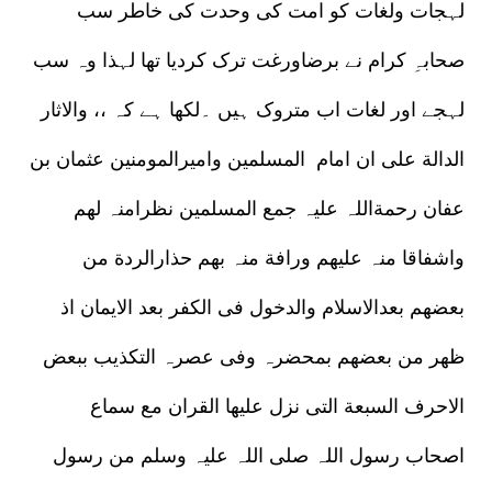
لہجات ولغات کو امت کی وحدت کی خاطر سب
صحابہِ کرام نے برضاورغت ترک کردیا تھا لہذا وہ سب
لہجے اور لغات اب متروک ہیں ۔لکھا ہے کہ ،، والاثار
الدالة علی ان امام المسلمین وامیرالمومنین عثمان بن
عفان رحمةاللہ علیہ جمع المسلمین نظرامنہ لھم
واشفاقا منہ علیھم ورافة منہ بھم حذارالردة من
بعضھم بعدالاسلام والدخول فی الکفر بعد الایمان اذ
ظھر من بعضھم بمحضرہ وفی عصرہ التکذیب ببعض
الاحرف السبعة التی نزل علیھا القران مع سماع
اصحاب رسول اللہ صلی اللہ علیہ وسلم من رسول