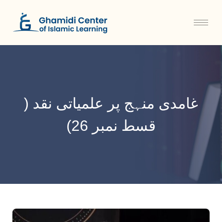
غامدی منہج پر علمیاتی نقد (
قسط نمبر 26)