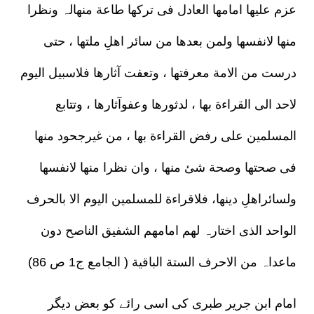
عزم علیھا امامھا العادل فی ترکھا طاعة منھالہ ونظرا
منھا لانفسھا ولمن بعدھا من سائر اھلِ ملتھا ، حتی
درست من الامة معرفتھا ، وتعفت آثارھا فلاسبیل الیوم
لاحد الی القراءة بھا ، لدثورھا وعفوآثارھا ، وتتابع
المسلمین علی رفض القراءة بھا ، من غیرجحود منھا
فی صحتھا وصحة شئ منھا ، وان نظرا منھا لانفسھا
ولسائراھلِ دینھا، فلاقراءة للمسلمین الیوم الا بالحرف
الواحد الذی اختارہ لھم امامھم الشفیق الناصح دون
ماعداہ من الاحرف الستة الباقیة ( الجامع ج1 ص 86)
امام ابن جریر طبری کی اسی رائے کو بعض دیگر