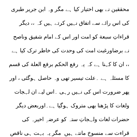
محققین نے بھی اختیار کیا ہے مگر وہ ابن جریر طبری
کی اس رائے سے اتفاق نہیں کرتے ہیں کہ ،، دیگر
قراءاتِ سبعة کو امت اور اس کے امام شفیق وناصح
نے برضاورغبت امت کی وحدت کی خاطر ترک کیا ہے
،، ان کا کہنا ہے کہ یہ رفع الحکم برفع العلة کی قسم
کا مسئلہ ہے ۔علت تیسیر تھی وہ حاصل ہوگئی ، اور
پھر ضرورت اس کی نہیں رہی ۔اس لیے ان لہجات
ولغات کا پڑھنا بھی متروک ہوگیا ہے۔اوربعض دیگر
حضرات لغات ولہجاتِ ستہ کو عرضہِ اخیرہ کی
قراءت سے منسوخ مانتے ہیں مگر یہ بہت ہی ناقص