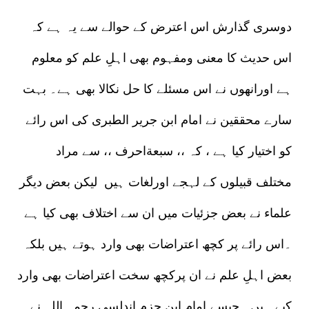
دوسری گذارش اس اعترض کے حوالے سے یہ ہے کہ
اس حدیث کا معنی ومفہوم بھی اہلِ علم کو معلوم
ہے اورانھوں نے اس مسئلے کا حل نکالا بھی ہے۔ بہت
سارے محققین نے امام ابن جریر الطبری کی اس رائے
کو اختیار کیا ہے ، کہ ،، سبعةاحرف ،، سے مراد
مختلف قبیلوں کے لہجے اورلغات ہیں لیکن بعض دیگر
علماء نے بعض جزئیات میں ان سے اختلاف بھی کیا ہے
۔اس رائے پر کچھ اعتراضات بھی وارد ہوتے ہیں بلکہ
بعض اہلِ علم نے ان پرکچھ سخت اعتراضات بھی وارد
کیے ہیں ۔جیسے امام ابن حزم اندلسی رحمہ اللہ نے ۔