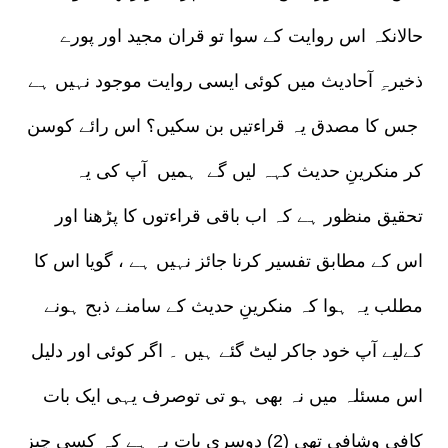
حالانکہ اس روایت کے سوا تو قران مجید اور پورے
ذخیرہِ آحادیث میں کوئی ایسی روایت موجود نہیں ہے
جس کا مصدق یہ قراءتیں بن سکیں؟ اس رائے کوسن
کر منکرینِ حدیث کہہ لیں گے ہمیں آپ کی یہ
تحقیق منظور ہے کہ اب باقی قراءتوں کا پڑھنا اور
اس کے مطابق تفسیر کرنا جائز نہیں ہے ، گویا اس کا
مطلب یہ ہوا کہ منکرینِ حدیث کے سامنے ذبح ہونے
کےلیے آپ خود جاکر لیٹ گئے ہیں ۔ اگر کوئی اور دلیل
اس مسئلہ میں نہ بھی ہو تی توصرف یہی ایک بات
کافی وشافی تھی (2) دوسری بات یہ ہے کہ کسی چیز