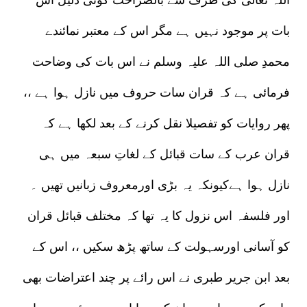
بات پر موجود نہیں ہے مگر اس کے معتبر نمائندے
محمدِ صلی اللہ علیہ وسلم نے اس بات کی وضاحت
فرمائی ہے کہ قران سات حروف میں نازل ہوا ہے ،،
پھر روایات کو تفصیلا نقل کرنے کے بعد لکھا ہے کہ
قران عرب کے سات قبائل کے لغاتِ سبعہ میں ہی
نازل ہوا ہےکیونکہ یہ بڑی اورمعروف زبانیں تھیں ۔
اور فلسفہ اس نزول کا یہ تھا کہ مختلف قبائل قران
کو آسانی اورسہولت کے ساتھ پڑھ سکیں ،، اس کے
بعد ابن جریر طبری نے اس رائے پر چند اعتراضات بھی