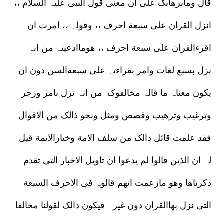
قال ومابرھانک علی ان معنی قول النبی علیہ السلام ،،
انزل القران علی سبعة احرف ،، وقولہ ،، امرت ان
اقرءالقران علی سبعة احرف ،، ھوماادعیتہ من انہ
نزل بسبع لغات وامر بقراءتہ علی سبعةالسن دون ان
یکون معناہ ما قالہ مخالفوک من انہ نزل بامر وزجر
وترغیب وترھیب وقصص ومثل ونحو ذالک من الاقوال
فقد علمت قائل ذالک من سلف الامة وخیارالایمة قیل
لہ ان الذین قالوا لم یدعوا ان تاویل الاخبار التی تقدم
ذکرناھا وھو مازعمت انھم قالوہ فی الاحرف السبعة
التی نزل بھاالقران دون غیرہ فیکون ذالک لقولنا مخالفا