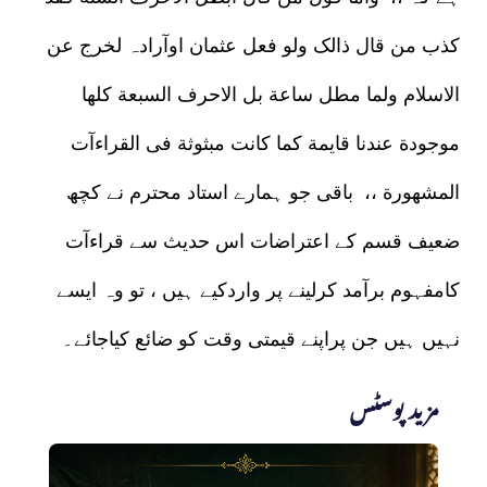
کذب من قال ذالک ولو فعل عثمان اوآرادہ لخرج عن
الاسلام ولما مطل ساعة بل الاحرف السبعة کلھا
موجودة عندنا قایمة کما کانت مبثوثة فی القراءآت
المشھورة ،، باقی جو ہمارے استاد محترم نے کچھ
ضعیف قسم کے اعتراضات اس حدیث سے قراءآت
کامفہوم برآمد کرلینے پر واردکیے ہیں ، تو وہ ایسے
نہیں ہیں جن پراپنے قیمتی وقت کو ضائع کیاجائے۔
مزید پوسٹس