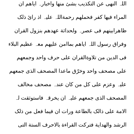
اللہ النھی عن التکذیب بشئ منھا واخبارہ ایاھم ان
المراء فیھا کفر فحملھم رحمةاللہ علیہ اذ رائ ذلک
ظاھرابینھم فی عصرہ ولحداثة عھدھم بنزول القران
وفراق رسول اللہ ایاھم بماامن علیھم معہ عظیم البلاء
فی الدین من تلاوةالقران علی حرف واحد وجمعھم
علی مصحف واحد وخرّق ماعدا المصحف الذی جمعھم
علیہ وعزم علی کل من کان عندہ مصحف مخالف
المصحف الذی جمعھم علیہ ان یخرقہ فاستوثقت لہ
الامة علی ذالک بالطاعة ورات ان فیما فعل من ذلک
الرشد والھدایة فترکت القراءة بالاحرف الستة التی