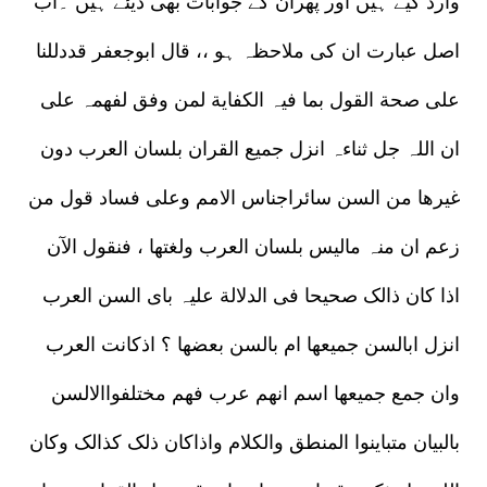
وارد کیے ہیں اور پھران کے جوابات بھی دیئے ہیں ۔اب
اصل عبارت ان کی ملاحظہ ہو ،، قال ابوجعفر قددللنا
علی صحة القول بما فیہ الکفایة لمن وفق لفھمہ علی
ان اللہ جل ثناءہ انزل جمیع القران بلسان العرب دون
غیرھا من السن سائراجناس الامم وعلی فساد قول من
زعم ان منہ مالیس بلسان العرب ولغتھا ، فنقول الآن
اذا کان ذالک صحیحا فی الدلالة علیہ بای السن العرب
انزل ابالسن جمیعھا ام بالسن بعضھا ؟ اذکانت العرب
وان جمع جمیعھا اسم انھم عرب فھم مختلفواالالسن
بالبیان متباینوا المنطق والکلام واذاکان ذلک کذالک وکان