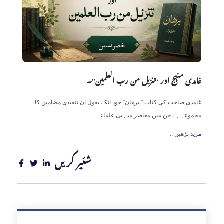
غامدی منہج اور “تنزیل من رب العلمین”۔
غامدی صاحب کی کتاب ” برھان” خود انکے بقول ان تنقیدی مضامین کا
مجموعہ ہے جن میں معاصر مذہبی علماء
.. مزید پڑھیں
شئیر کریں