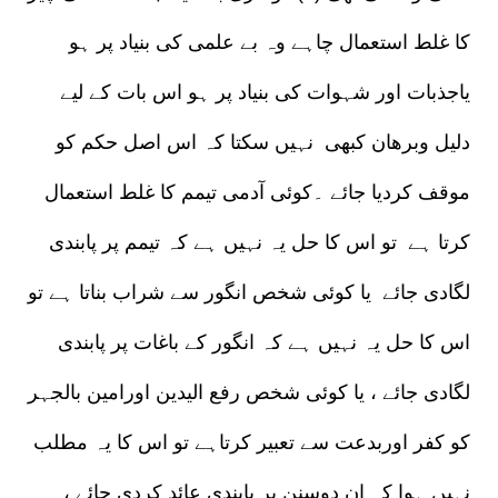
کا غلط استعمال چاہے وہ بے علمی کی بنیاد پر ہو
یاجذبات اور شہوات کی بنیاد پر ہو اس بات کے لیے
دلیل وبرھان کبھی نہیں سکتا کہ اس اصل حکم کو
موقف کردیا جائے ۔کوئی آدمی تیمم کا غلط استعمال
کرتا ہے تو اس کا حل یہ نہیں ہے کہ تیمم پر پابندی
لگادی جائے یا کوئی شخص انگور سے شراب بناتا ہے تو
اس کا حل یہ نہیں ہے کہ انگور کے باغات پر پابندی
لگادی جائے ، یا کوئی شخص رفع الیدین اورامین بالجہر
کو کفر اوربدعت سے تعبیر کرتاہے تو اس کا یہ مطلب
نہیں ہوا کہ ان دوسنن پر پابندی عائد کردی جائے ،