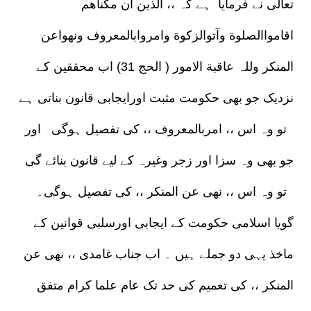
تعالی نے فرمایا ہے کہ ،، الذین ان مکناھم
اقامواالصلوة وآتوالزکوة وامروابالمعروف ونھواعن
المنکر وللہ عاقبة الامور ( الحج 31) اب محققین کے
نزدیک جو بھی حکومت مثبت اورایجابی قانون بناتی ہے
تو وہ اس ،، امربالمعروف ،، کی تفصیل ہوگی اور
جو بھی وہ سزا اور زجر وغیرہ کے لیے قانون بنائے گی
تو وہ اس ،، نھی عن المنکر ،، کی تفصیل ہوگی۔
گویا اسلامی حکومت کے ایجابی اورسلبی قوانین کے
ماخذ یہی دو جملے ہیں ۔ اب جناب غامدی ،، نھی عن
المنکر ،، کی تعمیم کی حد تک عام علما کرام متفق