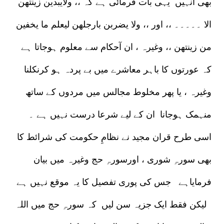
بھی انہیں یہی بات فرمائی ہے کہ ،، ولایبدین زینتھن
الا ۔۔۔۔۔ ،، اور ،، ولا یضربن بارجلھن لیعلم ما یخفین
من زینتھن ،، وغیرہ ، ان آحکام سے معلوم ہوجاتا ہے
کہ عورتوں کا باہر معاشرے میں بے پردہ ہو کرنکلنا
وغیرہ ، یا پھر مخلوط مجالس میں مردوں کے ساتھ
منہمک ہوجانا ان کے لیے شرعا درست نہیں ہے ۔
اسی طرح قران مجید نے نظامِ حکومت کی شرائط کا
بھی سورہِ شوری ، اورسورہِ حج وغیرہ میں بیان
فرمایاہے جس کی پوری تفصیل کا یہ موقع نہیں ہے
لیکن فقط ایک جزیہ سن لیں کہ سورہِ حج میں اللہ