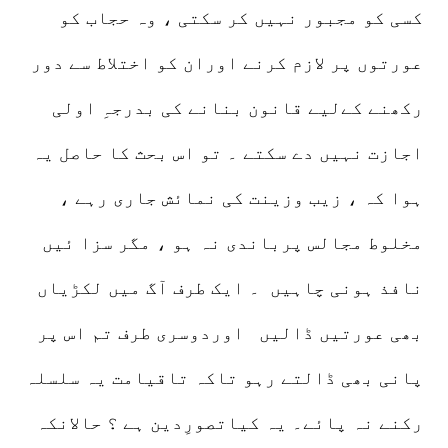
کسی کو مجبور نہیں کر سکتی ، وہ حجاب کو
عورتوں پر لازم کرنے اوران کو اختلاط سے دور
رکھنے کےلیے قانون بنانے کی بدرجہِ اولی
اجازت نہیں دے سکتے ۔ تو اس بحث کا حاصل یہ
ہوا کہ ، زیب وزینت کی نمائش جاری رہے ،
مخلوط مجالس پرباندی نہ ہو ، مگر سزا ئیں
نافذ ہونی چاہیں ۔ ایک طرف آگ میں لکڑیاں
بھی عورتیں ڈالیں اوردوسری طرف تم اس پر
پانی بھی ڈالتے رہو تاکہ تاقیامت یہ سلسلہ
رکنے نہ پائے۔ یہ کیاتصورِدین ہے ؟ حالانکہ