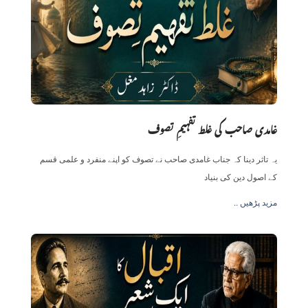
غامدی صاحب کی غلط تفہیمِ تصوف
یہ تاثر دینا کہ جناب غامدی صاحب نے تصوف کو اپنے منفرد و علمی قسم
کے اصول دین کی بنیاد
.. مزید پڑھیں