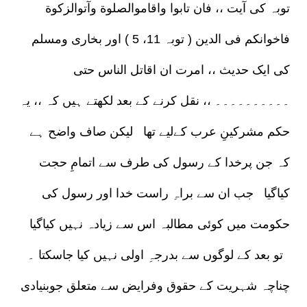
توبہ کی آیت ،، فان تابوا واقاموالصلوة وآتوالزکوة
فاخوانکم فی الدین ( توبہ 11، 5 ) اور بخاری ومسلم
کی ایک حدیث ،، امرت ان اقاتل الناس حتی
۔۔۔۔۔۔۔۔۔۔ ،، نقل کرنے کے بعد لکھتے ہیں کہ ،، یہ
حکم مشرکینِ عرب کےلیے تھا لیکن صاف واضح ہے
کہ جن پرخدا کے رسول کی طرف سے اتمامِ حجت
کیاگیا جب ان سے براہِ راست خدا اور رسول کی
حکومت میں کوئی مطالبہ اس سے زیادہ نہیں کیاگیا
تو بعد کے لوگوں سے بدرجہِ اولی نہیں کیا جاسکتا ۔
چناچہ شہریت کے حقوق وفرایض سے متعلق جوبنیادی