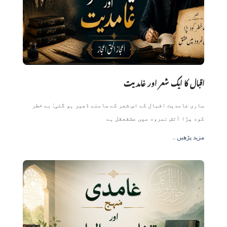
اقبال کا ایک شعر اور غامدیت
ساری غامدیت اقبال کے اس شعر کے سامنے ڈھیر ہو گئی: بے خطر
کود پڑا آتش نمرود میں عشقعقل ہے
.. مزید پڑھیں