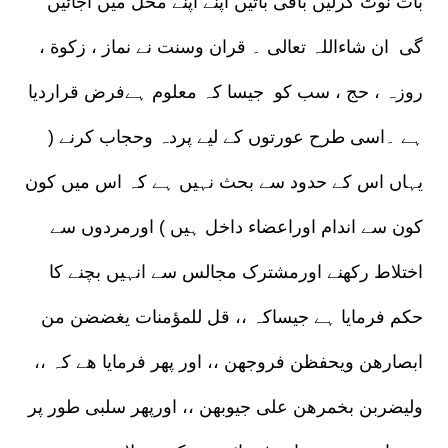
بات نوٹ کرلیں باقی باتیں اپنے اپنے محل میں آجائیں
گی ان شاءاللہ تعالی ۔ قران وسنت نے نماز ، زکوة ،
روزہ ، حج ، سب کو جیسا کہ معلوم ہےفرض قراردیا
ہے ۔اسی طرح عورتوں کے لیے پردہ وحجاب کرنے (
یہاں اس کے حدود سے بحث نہیں ہے کہ اس میں کون
کون سے اندام اوراعضاء داخل ہیں ) اورمردوں سے
اختلاط رکھنے اورمشترک مجالس سے انہیں بچنے کا
حکم فرمایا ہے جیساکہ ،، قل للمؤمنات یغضضن من
ابصارھن ویحفظن فروجھن ،، اور پھر فرمایا ھے کہ ،،
ولیضربن بخمرھن علی جیوبھن ،، اورپھر سلبی طور پر