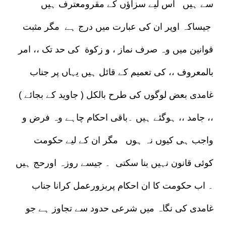
سے ہیں اس لیے سزاؤں کے مقرومعترف ہیں
جیساکہ اوپر ان کی عبارت میں درج ہے مگر مثبت
قوانین میں وہ صرف نماز ، و زکوة کی حد تک ،، امر
بالمعروف ،، کی تعمیم کے قائل ہیں یہاں پر جناب
غامدی بعض لوگوں کی طرح بالکل ( جاوید کے بجائے )
،، جامد ،، ہوگئے ہیں ۔باقی احکام چاہے وہ فرض و
واجب ہی کیوں نہ ہوں مگر ان کے لیے حکومت
کوئی قانون نہیں بنا سکتی ۔ جیسے روزہ اورحج ہیں
۔ اب حکومت کا ان احکام پربزورعمل کرانا جناب
غامدی کی نگاہ میں شرعی حدود سے تجاوز ہے جو