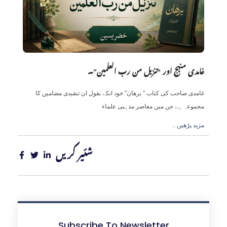
غامدی منہج اور “تنزیل من رب العلمین”۔
غامدی صاحب کی کتاب ” برھان” خود انکے بقول ان تنقیدی مضامین کا
مجموعہ ہے جن میں معاصر مذہبی علماء
.. مزید پڑھیں
شئیر کریں
Subscribe To Newsletter