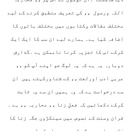
اللہ ورسول ،، کی تعریف منطبق کرنے کے لیے
مختلف مقالات وکتابوں میں مختلف باتوں کا
اضافہ کیا ہے۔ ہمارے لیے ان سب کا ایک ایک
کرکے اس کا تجزیہ کرنا ناممکن ہے ۔گذارش
دوبارہ یہ ہے کہ یہ لوگ جو اپنے آپ کو ،،
عربی ادب اورلغت ،، کے شناورکہتے ہیں ان
سے درخواست ہے کہ وہ ہمیں ان سے یہ ثابت
کرکے دکھائیں کہ فعلِ زنا ،، محاربہ ،، ہے ۔
قران وسنت کے نصوص میں سینکڑوں جگہ زنا کا
ذکر ہوا ہے مگر کہیں بھی اس کے لیے ،،