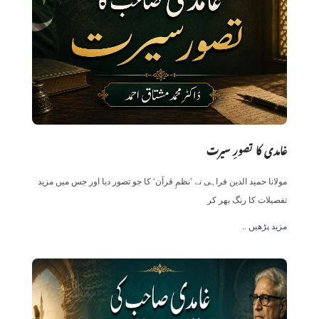
غامدی کا تصورِ سیرت
مولانا حمید الدین فراہی نے ’نظمِ قرآن‘ کا جو تصور دیا اور جس میں مزید
تفصیلات کا رنگ بھر کر
.. مزید پڑھیں