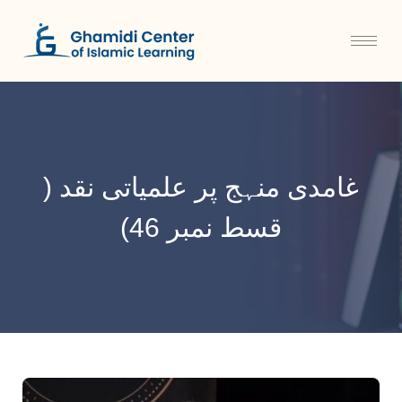
غامدی منہج پر علمیاتی نقد (
قسط نمبر 46)