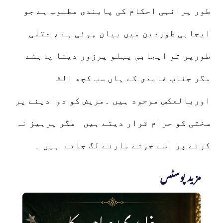
طور پرانہی احکام کی پابندی مطلوب ہے جو
ایجابی طوردین میں بیان ہوئی ہے ، عقلی
طورپر تو ایجابی پہلو پرزور دینا چاہئے
مگر جناب غامدی کے ہاں سب کچھ الٹ
اوربالعکس موجود ہیں ۔مریض کو دوادینے پر
سختی کو حرام قرار دیتے ہیں مگر پرہیز نہ
کرنے پر اسے جوتے مارنے لگ جاتے ہیں ۔
مزید پوسٹس