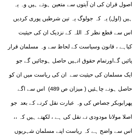
اصول قران کی ان آیتوں سے متعین ہوتے ہیں وہ یہ
ہیں (اول) یہ کہ جولوگ یہ تین شرطیں پوری کردیں
اس سے قطع نظر کہ اللہ کے نزدیک ان کی حیثیت
کیاہے ، قانون وسیاست کے لحاظ سے وہ مسلمان قرار
پائیں گےاورتمام حقوق انہیں حاصل ہوجائیں گے جو
ایک مسلمان کی حیثیت سے ان کی ریاست میں ان کو
حاصل ہونے چاہئیں ( میزان ص 489) اس سے اگے
پھرابوبکر جصاص کی وہ عبارت نقل کرنے کے بعد جو
اصلا مولانا مودودی نے نقل کی ہے ، لکھتے ہیں کہ ،،
اس سے واضح ہے کہ ریاست اپنے مسلمان شہریوں