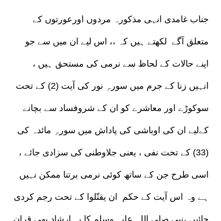
جناب غامدی انہی مذکورہ مردوں اورعورتوں کے
متعلق آگے لکھتے ہیں کہ ،، اس لیے ان میں سے جو
اپنے حالات کے لحاظ سے نرمی کی مستحق ہیں ،
انہیں زنا کے جرم میں سورہِ نور کی آیت (2) کے تحت
سوکوڑے اور معاشرے کو ان کے شروفساد سے بچانے
کےلیے ان کی اوباشی کی پاداش میں سورہِ مائدہ کی
(33) کے تحت نفی ، یعنی جلاوطنی کی سزادی جائے ،
اسی طرح جن کے ساتھ کوئی نرمی برتنا ممکن نہیں
ہے وہ اس آیت کے حکم ان یقتّلوا کے تحت رجم کردی
جائیں ،نبی صلی اللہ علیہ وسلم کا یہ ارشاد بھی قران