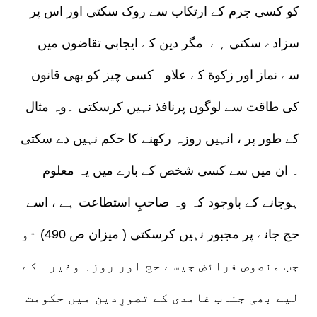
کو کسی جرم کے ارتکاب سے روک سکتی اور اس پر
سزادے سکتی ہے مگر دین کے ایجابی تقاضوں میں
سے نماز اور زکوة کے علاوہ کسی چیز کو بھی قانون
کی طاقت سے لوگوں پرنافذ نہیں کرسکتی ۔وہ مثال
کے طور پر ، انہیں روزہ رکھنے کا حکم نہیں دے سکتی
۔ ان میں سے کسی شخص کے بارے میں یہ معلوم
ہوجانے کے باوجود کہ وہ صاحبِ استطاعت ہے ، اسے
حج جانے پر مجبور نہیں کرسکتی ( میزان ص 490) تو
جب منصوص فرائض جیسے حج اور روزہ وغیرہ کے
لیے بھی جناب غامدی کے تصورِدین میں حکومت