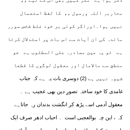
محاربہِ اللہ ورسول ،، کا لفظ استعمال
نہیں ہوا۔اوراگر کوئی بر خود غلط شخص سورہِ
مائدہ کی ان آیات سے اس بات پر استدلال کرتا
ہے تو یہ عین مصادرہ علی المطلوب ہے جو
منطق سے مالامال اور معقول لوگوں کا قطعا
شیوہ نہیں ہے (2) دوسری بات یہ ہے کہ جناب
غامدی کا خود ساختہ تصورِ دین بھی عجیب ہے ۔
معقول آدمی اسے پڑھ کر انگشت بدندان رہ جاتاہے
کہ ، این چہ بوالعجبی است ۔ احباب ادھر صرف ایک