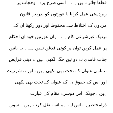
قطعا جائز نہیں ہے ۔ اسی طرح پردہ وحجاب پر
زبردستی عمل کرانا یا عورتوں کو بذریعہِ قانون
مردوں کے اختلاط سے محفوظ اور دور رکھنا ان کے
نزدیک غیرشرعی کام ہے ۔ہاں عورتیں خود ان احکام
پر عمل کریں توان پر کوئی قدغن نہیں ہے ۔ یہ باتیں
جناب غامدی نے دو تین جگہ لکھی ہیں ،، دینی فرایض
،، نامی عنوان کے تحت بھی لکھی ہیں ، اور ،، شہریت
اور اس کے حقوق ،، کے عنوان کے تحت بھی لکھی
ہیں ۔چونکہ اس دوسرے مقام کی عبارت
ذرامختصرہے اس لیے ہم اسے نقل کرتے ہیں ۔ سورہِ