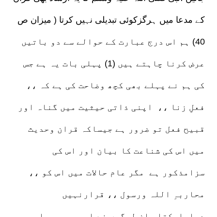
کے مدعا میں ہرگزکوئی تبدیلی نہیں کرتا ( میزان ص
40) ہم اس درج عبارت کے حوالے سے دو باتیں
عرض کرنا چاہتے ہیں (1) پہلی بات یہ ہے جس
کی ہم نے پہلے بھی کچھ وضاحت کی ہے کہ ،،
فعلِ زنا ،، اپنی ذاتی حیثیت میں گناہ اور
قبیح فعل تو ضرور ہے جیساکہ قران وحدیث
میں اس کی شناعت کا بیان اور اس کی
سزامذکور ہے مگر عام حالات میں اس کو ،،
محاربہِ اللہ ورسول ،، قرارنہیں
دیاجاسکتا ۔ان لوگوں نے اس پر ،، محاربہ