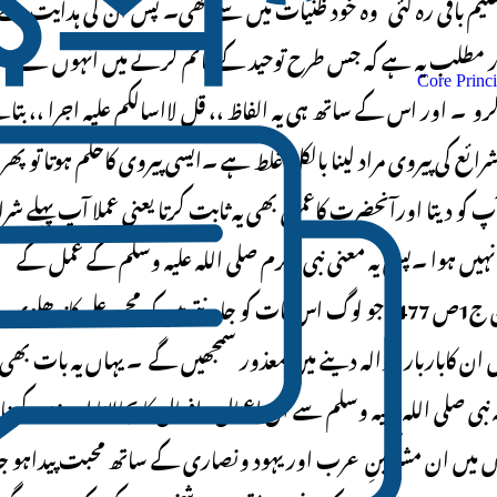
 تعلیم باقی رہ گئی وہ خود ظنیات میں سے تھی۔ پس ان کی ہدایت کے
 مطلب یہ ہے کہ جس طرح توحید کے قائم کرنے میں انہوں نے
Core Princi
و ۔ اور اس کے ساتھ ہی یہ الفاظ ،، قل لااسالکم علیہ اجرا ،، بتا
شرائع کی پیروی مراد لینا بالکل غلط ہے ۔ایسی پیروی کاحکم ہوتا تو پھر
 کو دیتا اورآنحضرت کاعمل بھی یہ ثابت کرتا یعنی عملا آپ پہلے شرا
یسا نہیں ہوا ۔پس یہ معنی نبی اکرم صلی اللہ علیہ وسلم کے عمل کے
خلاف ہونے کیوجہ سے قابلِ قبول نہیں ہے ( بیان القران ج1ص 477) جو لوگ اس بات کو جانتے ہیں کہ محمد علی کاندھ
ں ان کاباربار حوالہ دینے میں معذور سمجھیں گے ۔ یہاں یہ بات بھی
بی صلی اللہ علیہ وسلم سے ان اعمال وافعال کا بجالانا اور زندہ کرنا
لوں میں ان مشرکینِ عرب اور یہود ونصاری کے ساتھ محبت پیداہو جا