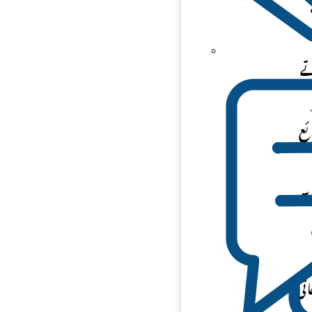
تے
ئع
لوی سے
تی