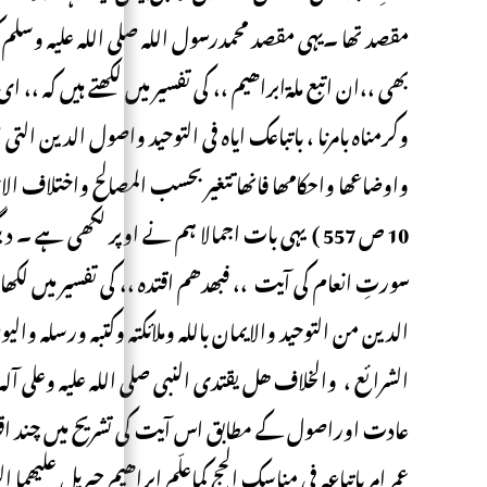
بھی ،،ان اتبع ملةابراھیم ،، کی تفسیر میں لکھتے ہیں کہ ،، ا
وکرمناہ بامرنا ، باتباعک ایاہ فی التوحید واصول الدین التی لاتت
واوضاعھا واحکامھا فانھا تتغیر بحسب المصالح واختلاف الا
10 ص 557 ) یہی بات اجمالا ہم نے اوپر لکھی ہے
سورتِ انعام کی آیت ،، فبھدھم اقتدہ ،، کی تفسیر میں لکھ
الدین من التوحید والایمان باللہ وملائکتہ وکتبہ ورسلہ والی
عادت اوراصول کے مطابق اس آیت کی تشریح میں چند اقوا
عمر امر باتباعہ فی مناسک الحج کماعلّم ابراھیم جبریل علیھما 