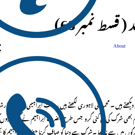
 قسط نمبر 63)
About
 بھی سورتِ نحل ( 123) کے متعلق دیکھتے ہیں ۔ محمدعلی لاہوری لکھتے ہیں ،، ملتِ ابراہیمی پر چلنے کا ار
تم بھی شرک کی بیخ کنی کرو جس طرح حضرت ابراہیم نے کی ۔ کیوں 
مشرکوں میں سے نہ تھا ۔شرک سے دنیا کو صاف کرنا حضرت ابراہیم کا 