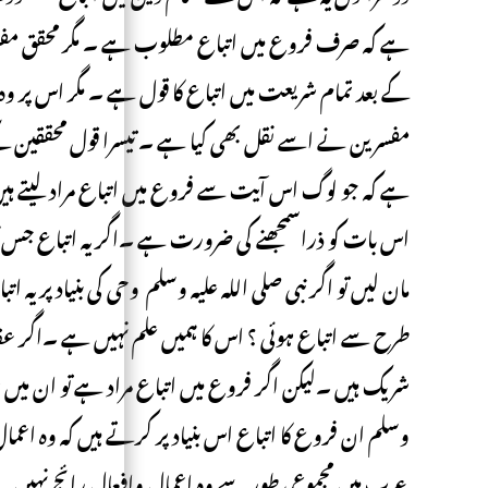
ہے کہ صرف فروع میں اتباع مطلوب ہے ۔ مگر محقق مفس
کے بعد تمام شریعت میں اتباع کا قول ہے ۔ مگر اس پر وہ
مفسرین نے اسے نقل بھی کیا ہے ۔ تیسرا قول محققین 
ہے کہ جو لوگ اس آیت سے فروع میں اتباع مراد لیتے ہی
اس بات کو ذراسمجھنے کی ضرورت ہے ۔اگر یہ اتباع جس کا 
مان لیں تو اگر نبی صلی اللہ علیہ وسلم وحی کی بنیاد پر یہ
طرح سے اتباع ہوئی ؟ اس کا ہمیں علم نہیں ہے ۔اگر عقائد
شریک ہیں ۔لیکن اگر فروع میں اتباع مراد ہے تو ان میں 
وسلم ان فروع کا اتباع اس بنیاد پر کرتے ہیں کہ وہ اعم
عرب میں مجموعی طور سے وہ اعمال وافعال رائج نہیں ت