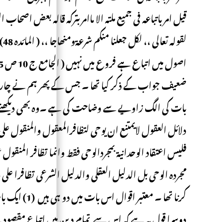
قیل امر باتباعہ فی جمیع ملتہ الا ماامر بترکہ قالہ بعض اصحا
لق
ضعیف جواب کے ذکر کیا تھا ۔ جس کے پھر ہم نے چار د
بات کی الگ زاویے سے وضاحت کی ہے ۔وہ بھی دیکھنے کے 
دلائل العقول لایمتنع ان یوحی لتظافرالمعقول والمنقول علی اعت
فلیس اعتقاد الوحدانیة بمجردالوحی فقط وانما تظافر المنق