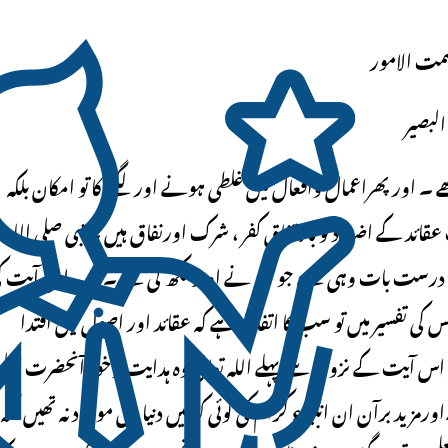
ت الامور
لبصیر
ے ۔ اور پھراعمال وافعال میں غلطی ہونے اور لگنے کا تو امکان بلکہ
ئد کے اضداد تو بالاتفاق کفر ، شرک اورنفاق ہیں ۔ نبی صلی اللہ ع
لیے درست بات وہی ہے جو ہم نے اوپر لکھ لی ہے۔ اب اس آیت ک
 کی تفسیر میں تو سب کا اتفاق ہے کہ عقائد اور اصول میں اقتدا
کہ اس آیت کے نزول سے پہلے اللہ تعالی وہ ہدایت توخود آنحضرت صلی
زید برآن ان انبیاء کرام کی کوئی کتابیں دنیا میں موجود نہ تھیں کہ