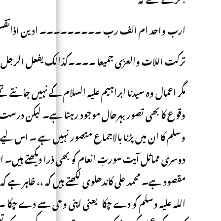
ارب واحد ام الف رب ۔۔۔۔۔۔۔۔۔ ادین اذاتقسم
ترکت اللات والعزّی جمیعا ۔۔۔۔کذالک یفعل الرجل ا
مگر اعمال وہ سیدنا ابراہیم علیہ السلام کے نہیں جانتے تھ
وقوع کا بھی تصور بہرحال موجود رہتا ہے۔ لیکن درست عقا
وسلم کا ان میں پڑنا بالاجماع متصور نہیں ہے ۔ اس 
دوسری مماثل آیت سورتِ انعام کو بھی ذرا دیکھتے ہیں۔ اس
مقصود ہے۔ محمد علی کاندھلوی لکھتے ہیں کہ ،، ظاہر ہے 
اللہ علیہ وسلم کو دے چکا یعنی اپنی وحی سے دے چکا ۔اورم