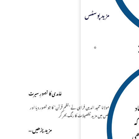
مزید پوسٹس
غامدی کا تصورِ سیرت
شاد
مولانا حمید الدین فراہی نے ’نظمِ قرآن‘ کا جو تصور دیا اور
جس میں مزید تفصیلات کا رنگ بھر کر
کہ
.. مزید پڑھیں
بھی