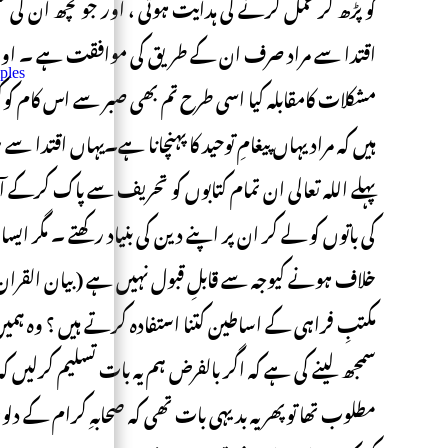
کو پڑھ کر عمل کرنے کی ہدایت ہوتی ، اور جو کچھ ان کی
اقتدا سے مراد صرف ان کے طریق کی موافقت ہے ۔ اور
ples
مشکلات کامقابلہ کیا اسی طرح تم بھی صبر سے اس کام کوکر
ہیں کہ مراد یہاں پیغامِ توحید کا پہنچانا ہے۔یہاں اقتدا سے 
پہلے اللہ تعالی ان تمام کتابوں کو تحریف سے پاک کرکے آپ
کی باتوں کو لے کر ان پر اپنے دین کی بنیاد رکھتے ۔ مگر ا
مکتبِ فراہی کے اساطین کتنا استفادہ کرتے ہیں ؟ وہ ہمی
سمجھ لینے کی ہے کہ اگر بالفرض ہم یہ بات تسلیم کرلیں کہ ن
مطلوب تھا توپھر یہ بدیہی بات تھی کہ صحابہِ کرام کے د