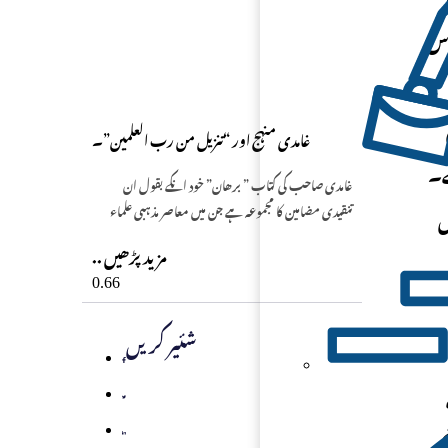
اس
غامدی منہج اور “تنزیل من رب العلمین”۔
ے۔
غامدی صاحب کی کتاب ” برھان” خود انکے بقول ان
ں
تنقیدی مضامین کا مجموعہ ہے جن میں معاصر مذہبی علماء
.. مزید پڑھیں
شئیر کریں
ج