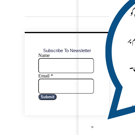
کو
 پر
Subscribe To Newsletter
Name
ی۔
Email
*
Submit
ا