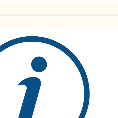
نہج پر علمیاتی نقد ( قسط نمبر 63