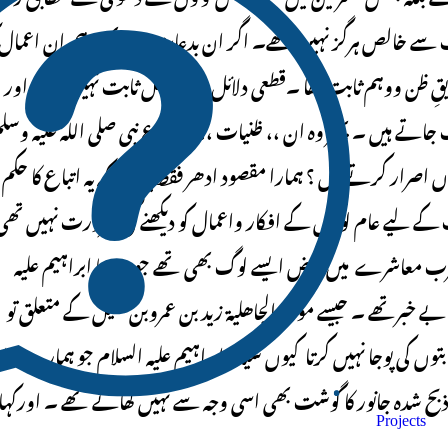
ات سے خالص ہرگز نہیں تھے۔ اگر ان بدعات سے بھی ہم ان اعمال 
یقِ ظن ووہم ثابت تھا ۔قطعی دلائل سے بالکل ثابت نہیں تھا۔ اور
 جاتے ہیں ۔ پھر وہ ان ،، ظنیات ،، کی اتباع نبی صلی اللہ علیہ وسلم
اصرار کرتے ہیں ؟ ہمارا مقصود ادھر فقط یہ ہے کہ یہ اتباع کا حکم
ت کے لیے عام لوگوں کے افکار واعمال کو دیکھنے کی ضرورت نہیں تھ
عرب معاشرے میں بعض ایسے لوگ بھی تھے جو سیدنا ابراہیم علیہ
بے خبرتھے ۔ جیسے موحد الجاھلیة زید بن عمروبن نفیل کے متعلق تو
توں کی پوجا نہیں کرتا کیوں سیدنا ابراہیم علیہ السلام جو ہمارے داد
بح شدہ جانور کا گوشت بھی اسی وجہ سے نہیں کھاتے تھے ۔ اورکہا
Projects