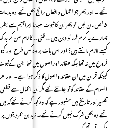
تھے ۔ اور پھر جو اعمال وافعال رائج بھی تھے وہ بدع
خالص مان لیں تو پھر ان کا ثبوت سیدنا ابراہیم سے بطر
ہمارے یہ کرم فرما تو دین میں ،، ظنی ،، کا نام سن کر بدک
کیسے لازم مانتے ہیں؟ اور اس بات پر وہ کس طرح اور کیوں 
فروع میں نہ تھا بلکہ عقائد اوراصول میں تھا جن کےثبو
کیونکہ قران میں ان عقائد واصول کا ذکر ہوا ہے۔ اور 
السلام کے عقائد کو تو جانتے تھے مگر ان اعمال سے قطعی 
تفسیر اور تاریخ میں مشہور ہے کہ وہ کہا کرتے تھےکہ میں ب
تھے وہ بھی شرک نہیں کرتے تھے۔ زید بن عمرو بتوں پر ذ
کرتے تھے کہ: