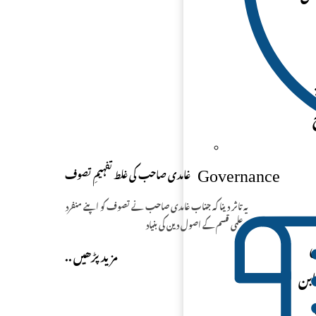
غامدی صاحب کی غلط تفہیمِ تصوف
Governance
یہ تاثر دینا کہ جناب غامدی صاحب نے تصوف کو اپنے منفرد
و علمی قسم کے اصول دین کی بنیاد
طبی اپنی
.. مزید پڑھیں
ابن