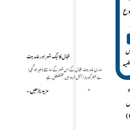
روع
مع
س
اقبال کا ایک شعر اور غامدیت
ضیہ
ساری غامدیت اقبال کے اس شعر کے سامنے ڈھیر ہو گئی:
بے خطر کود پڑا آتش نمرود میں عشقعقل ہے
.. مزید پڑھیں
ا پیش
کرنا تھا ۔ معتبر اقوال اس بات میں دو ہی ہیں (1) ایک بات یہ ہے کہ اس آیت میں عقائد اوراصول میں اتباع مطلوب ہے (1)