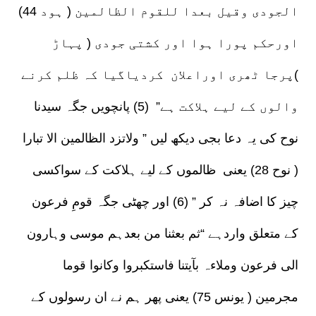
الجودی وقیل بعدا للقوم الظالمین ( ہود 44)
اورحکم پورا ہوا اور کشتی جودی ( پہاڑ
)پرجا ٹھری اوراعلان کردیاگیا کہ ظلم کرنے
والوں کے لیے ہلاکت ہے” (5) پانچویں جگہ سیدنا
نوح کی یہ دعا بجی دیکھ لیں ” ولاتزد الظالمین الا تبارا
( نوح 28) یعنی ظالموں کے لیے ہلاکت کے سواکسی
چیز کا اضافہ نہ کر ” (6) اور چھٹی جگہ قومِ فرعون
کے متعلق واردہے “ثم بعثنا من بعدہم موسی وہارون
الی فرعون وملاءہ بآیتنا فاستکبروا وکانوا قوما
مجرمین ( یونس 75) یعنی پھر ہم نے ان رسولوں کے