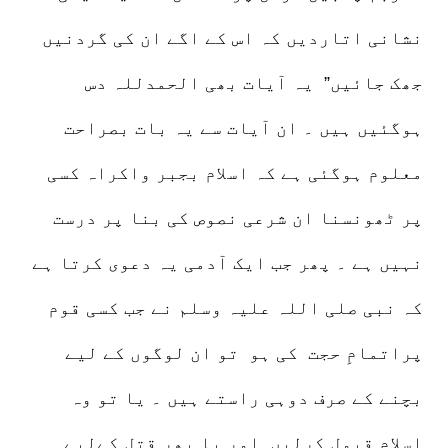
نشانی اتاردیں کہ اس کے اگے ان کی گردنیں
جھک جائیں” یہ آیات بھی الحمدللہ دس
ہوگئیں ہیں ۔ ان آیات سے یہ بات بصراحت
معلوم ہوگئی ہے کہ اسلام بجبر واکراہ کسی
پر ٹھونسنا ان شرعی نصوص کی بنا پر درست
نہیں ہے ۔ پھر جب ایک آدمی یہ دعوی کرتا ہے
کہ نبی صلی اللہ علیہ وسلم نے جب کسی قوم
پراتمامِ حجت کی ہو تو ان لوگوں کے لیے
بچنے کے صرف دوہی راستے ہیں ۔ یا تو وہ
اسلام قبول کرلیں اور یا پھر قتل کےلیے