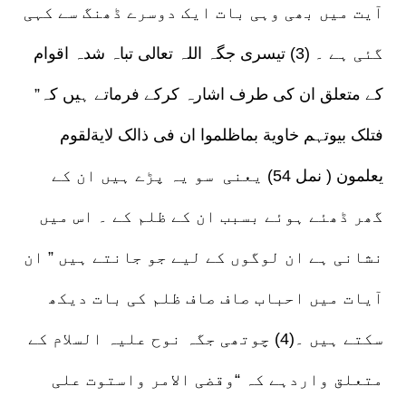
آیت میں بھی وہی بات ایک دوسرے ڈھنگ سے کہی
گئی ہے ۔ (3) تیسری جگہ اللہ تعالی تباہ شدہ اقوام
کے متعلق ان کی طرف اشارہ کرکے فرماتے ہیں کہ”
فتلک بیوتہم خاویة بماظلموا ان فی ذالک لایةلقوم
یعلمون ( نمل 54) یعنی سو یہ پڑے ہیں ان کے
گھر ڈھئے ہوئے بسبب ان کے ظلم کے ۔ اس میں
نشانی ہے ان لوگوں کے لیے جو جانتے ہیں ” ان
آیات میں احباب صاف صاف ظلم کی بات دیکھ
سکتے ہیں ۔(4) چوتھی جگہ نوح علیہ السلام کے
متعلق واردہے کہ “وقضی الامر واستوت علی