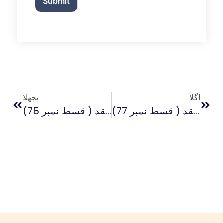
Submit
اگلا
پچھلا
غامدی منہج پر علمیاتی نقد ( قسط نمبر 77)
غامدی منہج پر علمیاتی نقد ( قسط نمبر 75)