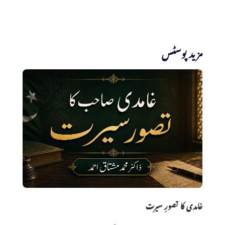
مزید پوسٹس
غامدی کا تصورِ سیرت