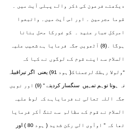
دیکھئے فرعون کی ذکر والے پہلی آیت میں ۔
قوما مجرمین ۔ اور اس آیت میں۔ واتبعوا
امرکل جبار عنید ۔ کو غورکا محل بنانا
ہوگا ۔(8) آٹھویں جگہ فرمایا ہے شعیب علیہ
السلام سے اپنے قوم کے لوگوں نے کہا کہ
“ولولا رہطک لرجمناک( ہود 91) یعنی اگر تیراقبیلہ
نہ ہوتا توہم تمہیں سنگسار کردیتے ” (9) اور نویں
جگہ اللہ تعالی نے فرمایاہے کہ لوط علیہ
السلام نے قوم کے مظالم سے تنگ آکر فرمایا
تھا کہ ” اوآوی الی رکن شدید ( ہود 80 ) اور