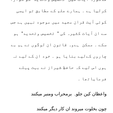
کرلیا ہے ۔ ہمارے علم کے مطابق تو ایسی
کوئی آیت قران مجید میں موجود نہیں ہے جس
سے ان آیات کثیرہ کی ” تخصیص وتحدید” ہو
سکے ۔ ممکن ہےوہ قانون ان لوگوں نے ہم بے
چاروں کےلیے بنایا ہو ۔ خود ان کے لیے نہ
ہوں اس لیے کہ حافظِ شیراز نے بہت پہلے
فرمایاتھا ۔
واعظان کین جلوہ برمحراب ومنبر میکنند
چون بخلوت میروند ان کار دیگر میکنند