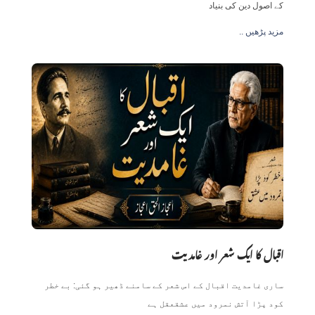
کے اصول دین کی بنیاد
.. مزید پڑھیں
اقبال کا ایک شعر اور غامدیت
ساری غامدیت اقبال کے اس شعر کے سامنے ڈھیر ہو گئی: بے خطر
کود پڑا آتش نمرود میں عشقعقل ہے