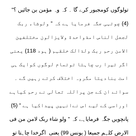
تولوگوں کومجبور کرے گا ۔ کہ وہ مؤمن بن جائیں ؟”
(4) چوتہی جگہ فرمایا ہے کہ ” ولوشاء ربک
لجعل الناس امةواحدة ولایزالون مختلفین
الامن رحم ربک ولذالک خلقہم ( ہود 118) یعنی
اگر تیرا رب چاہتا توتمام لوگوں کوایک ہی
امت بنادیتا مگروہ اختلاف کرتے رہیں گے ۔
سوائے ان کے جن پراللہ تعالی نے رحم کیاہے
اوراسی کے لیے اس نےانہیں پیداکیا ہے ” (5)
پانچویں جگہ فرمایاہے کہ ” ولو شاء ربک لامن من فی
الارض کلہم جمیعا ( یونس 99) یعنی اگرخدا چاہتا تو