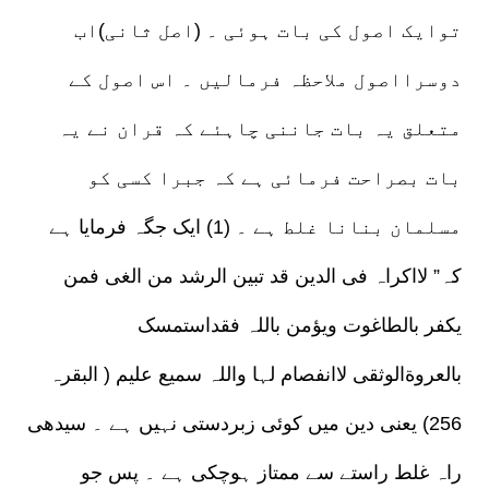
توایک اصول کی بات ہوئی ۔ (اصل ثانی)اب
دوسرااصول ملاحظہ فرمالیں ۔ اس اصول کے
متعلق یہ بات جاننی چاہئے کہ قران نے یہ
بات بصراحت فرمائی ہے کہ جبرا کسی کو
مسلمان بنانا غلط ہے ۔ (1) ایک جگہ فرمایا ہے
کہ” لااکراہ فی الدین قد تبین الرشد من الغی فمن
یکفر بالطاغوت ویؤمن باللہ فقداستمسک
بالعروةالوثقی لاانفصام لہا واللہ سمیع علیم ( البقرہ
256) یعنی دین میں کوئی زبردستی نہیں ہے ۔ سیدھی
راہ غلط راستے سے ممتاز ہوچکی ہے ۔ پس جو