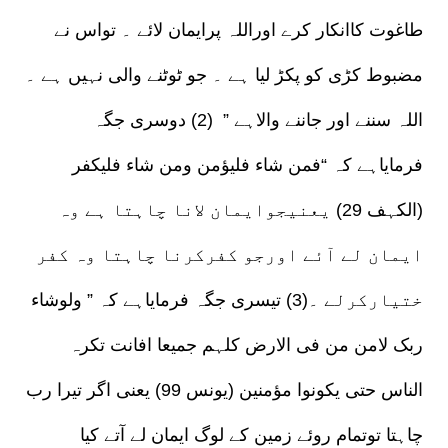
طاغوت کاانکار کرے اوراللہ پرایمان لائے ۔ تواس نے
مضبوط کڑی کو پکڑ لیا ہے ۔ جو ٹوٹنے والی نہیں ہے ۔
اللہ سننے اور جاننے والاہے ” (2) دوسری جگہ
فرمایاہے کہ “فمن شاء فلیؤمن ومن شاء فلیکفر
(الکہف 29) یعنیجوایمان لانا چاہتا ہے وہ
ایمان لے آئے اورجو کفرکرنا چاہتا وہ کفر
ختیارکرلے ۔(3) تیسری جگہ فرمایاہے کہ ” ولوشاء
ربک لامن من فی الارض کلہم جمیعا افانت تکرہ
الناس حتی یکونوا مؤمنین (یونس 99) یعنی اگر تیرا رب
چاہتا توتمام روئے زمین کے لوگ ایمان لے آتے کیا