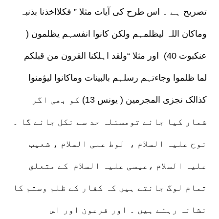
تصریح ہے ۔ اس طرح کی آیات مثلا ” فکلااخذنا بذنبہ
وماکان اللہ لیظلمہم ولکن کانوا انفسہم یظلمون (
عنکبوت 40) اور مثلا “ولقد اہلکنا القرون من قبلکم
لما ظلموا وجاءتہم رسلہم بالبینات وماکانوا لیؤمنوا
کذالک نجزی المجرمین ( یونس 13) کو بھی اگر
شمار کیا جائے تومسئلہ حد سے نکل جائے گا ۔
نوح علیہ السلام ، لوط علی السلام ، شعیب
علیہ السلام ،عیسی علیہ السلام کے متعلق
تمام لوگ جانتے ہیں کہ کفار کے ظلم وستم کا
نشانہ رہئے ہیں ۔ اور فرعون اور اس