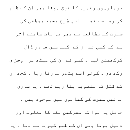
درباریوں وغیرہ کا غرق ہونا بھی ان کے ظلم
کی وجہ سے تھا ۔ اسی طرح محمد مصطفی کی
سیرت کے مطالعہ سے بھی یہ بات سامنے آتی
ہے کہ کسی نے ان کے گلے میں چادر ڈال
کرکھینچ لیا ۔ کسی نے ان کی پیٹھ پر اوجڑ ی
رکھ دی ۔ کوئی اسے پتھر مارتا رہا ۔ کچھ ان
کے قتل کا منصوبہ بنا رہے تھے ۔ یہ ساری
باتیں سیرت کی کتابوں میں موجود ہیں ۔
حاصل یہ ہوا کہ مشرکینِ مکہ کا مغلوب اور
ذلیل ہونا بھی ان کے ظلم کیوجہ سے تھا ۔ یہ