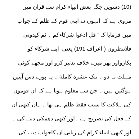
(10) دسویں جگہ بعض انبیاء کرام سے قران میں
مروی ہے کہ انہوں نے اپنی قوم کے ظلم کے جواب
میں فرمایا کہ” قل ادعوا شرکاءکم ۔ ثم کیدونی
فلاتنظرون ( اعراف 191) یعنی اپنے شرکاء کو
پکارواور پھر میرے خلاف تدبیر کرو اور مجھے کوئی
مہلت نہ دو ۔ تلک عشرة کاملة ۔ یہ پورے دس آیتیں
ہوگئیں ہیں ۔ جن سے معلوم ہوتا ہے کہ ان قوموں
کی ہلاکت کا سبب فقط ظلم ہی تھا ۔ ہاں کبھی ان
کے فعل کی تصریح ہے ۔اور کبھی دھمکی دینے کی ۔
اور کبھی انبیاء کرام کی زبانی ان کاجواب دینے کی