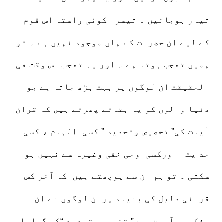
تیار ہوجائیں ۔ تیسرا کوئی راستہ اس قوم
کے لیے ان حضرات کے ہاں موجود نہیں ہے ۔ تو
ہمیں تعجب ہوتا ہے ۔ اور یہ تعجب اس وقت فی
الحقیقت ان لوگوں پر بہت بڑھ جاتا ہے جو
دنیا والوں کو یہ بتاتے پھرتے ہیں کہ قران
آیات کی” تخصیص وتحدید ” کسی الہام ، کسی
حد یث اورکسی وحی خفی وغیرہ سے نہیں ہو
سکتی ۔ تو ہم ان سے پوچھتے ہیں کہ آخر کس
قرانی دلیل کی بنیاد پران لوگوں نے ان
مذکورہ آیات میں” تخصیص وتحدید “کو گوارا