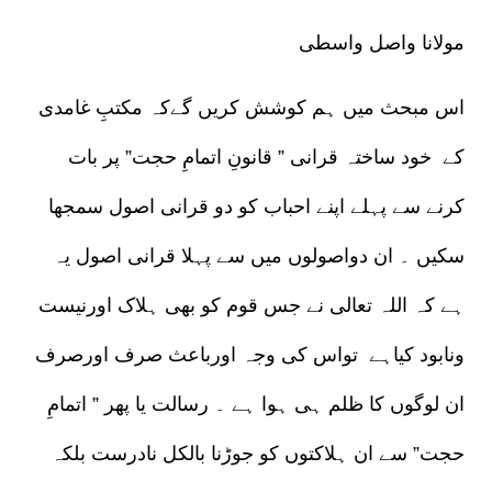
مولانا واصل واسطی
اس مبحث میں ہم کوشش کریں گےکہ مکتبِ غامدی
کے خود ساختہ قرانی ” قانونِ اتمامِ حجت” پر بات
کرنے سے پہلے اپنے احباب کو دو قرانی اصول سمجھا
سکیں ۔ ان دواصولوں میں سے پہلا قرانی اصول یہ
ہے کہ اللہ تعالی نے جس قوم کو بھی ہلاک اورنیست
ونابود کیاہے تواس کی وجہ اورباعث صرف اورصرف
ان لوگوں کا ظلم ہی ہوا ہے ۔ رسالت یا پھر ” اتمامِ
حجت” سے ان ہلاکتوں کو جوڑنا بالکل نادرست بلکہ