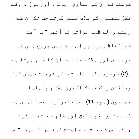
کرسنائے ان کو ہماری آیات ۔ اورہم (اس وقت
تک) بستیوں کو ہلاک نہیں کرتے جب تک ان کے
رہنے والے ظلم پراتر نہ آئیں “یہ آیت
کےالفاظ ہیں اور اس بات میں صریح ہیں کہ
بربادی اور ہلاکت کا سبب ان کا ظلم ہوتا ہے
۔(2) دوسری جگہ اللہ تعالی فرماتے ہیں کہ”
وماکان ربک مہلک القری بظلم واہلہا
مصلحون ( ہود 11) یعنیتیرارب ایسا نہیں ہے
کہ بستیوں کو ناحق اور ظلم سے تباہ کرے
جبکہ اس کے باشندے اصلاح کرنے والے ہوں “اس