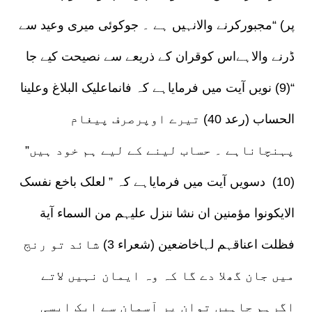
پر) “مجبورکرنے والانہیں ہے ۔ جوکوئی میری وعید سے
ڈرنے والاہےاس کوقران کے ذریعے سے نصیحت کیے جا
“(9) نویں آیت میں فرمایاہے کہ فانماعلیک البلاغ وعلینا
الحساب (رعد 40) تیرے اوپرصرف پیغام
پہنچاناہے ۔ حساب لینے کے لیے ہم خود ہیں”
(10) دسویں آیت میں فرمایاہے کہ ” لعلک باخع نفسک
الایکونوا مؤمنین ان نشا ننزل علیہم من السماء آیة
فظلت اعناقہم لہاخاضعین (شعراء 3) شائد تو رنج
میں جان گھلا دے گا کہ وہ ایمان نہیں لاتے
اگرہم چاہیں توان پر آسمان سے ایک ایسی