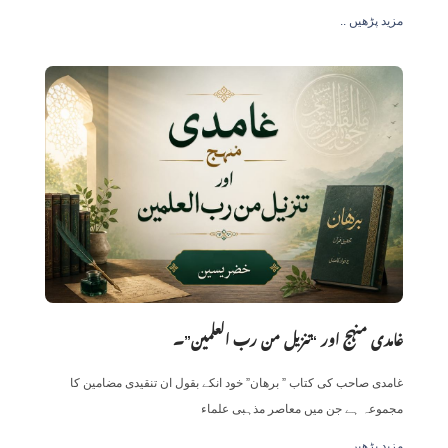
.. مزید پڑھیں
غامدی منہج اور “تنزیل من رب العلمین”۔
غامدی صاحب کی کتاب ” برھان” خود انکے بقول ان تنقیدی مضامین کا
مجموعہ ہے جن میں معاصر مذہبی علماء
.. مزید پڑھیں