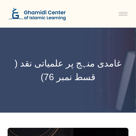
غامدی منہج پر علمیاتی نقد (
قسط نمبر 76)