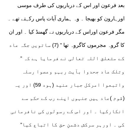
بعد فرعون اور اس کے درباریوں کی طرف موسی
اورہارون کو بھیجا ۔ وہ ہماری آیات پاس رکہتے تھے ۔
مگر فرعون اوراس کے درباریوں نے گھمنڈ کیا ۔ اور ان
کا گروہ مجرموں کاگروہ تھا ” (7) ساتویں جگہ عاد
کے متعلق اللہ تعالی نے فرمایا ہے کہ ”
وتلک عاد جحدوا بآیت ربہم وعصوا رسلہ
واتبعوا امرکل جبار عنید (ہود 59) اور یہ
(قوم )عاد ہیں جنہوں اپنے رب کے حکم سے
انکارکیا ۔ اور اس کے رسولوں کی نافرمانی
کی ۔ اورہر سرکش دشمنِ حق کا اتباع کیا”