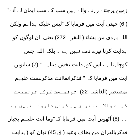
زمین پرجتنے رہنے والے ہیں سب کے سب ایمان لے آتے”
( 6) چھٹی آیت میں فرمایا کہ”لیس علیک ہداہم ولکن
اللہ یہدی من یشاء ( البقرہ 272) یعنی ان لوگوں کو
ہدایت کرنا تیرے ذمے نہیں ہے ۔ بلکہ اللہ جس
کوچاہتا ہے اس کوہدایت بخش دیتاہے ” (7) ساتویں
آیت میں فرمایا کہ ” فذکرانماانت مذکرلست علیہم
بمصیطر (الغاشیہ 22) تونصیحت کرکہ تونصیحت
کرنے والاہے ۔توان پر کوئی داروغہ نہیں ہے
۔۔ (8) آٹھویں آیت میں فرمایا کہ”وما انت علیہم بجبار
فذکربالقران من یخاف وعید ( ق 45) توان کو (ہدایت