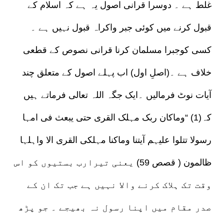
غلط ہے ۔ دوسرا قرانی اصول یہ ہے کہ اسلام کے
قبول کرنے میں کوئی جبر واکراہ قبول نہیں ہے ۔
کسی کوجبرا مسلمان کرنا قرانی نصوص کے قطعی
خلاف ہے ۔(اصلِ اول) اب پہلے اصول کے متعلق چند
آیات نوٹ فرمالیں ۔ایک جگہ اللہ تعالی فرماتے ہیں
کہ(1) “وماکان ربک مہلک القری حتی یبعث فی امہا
رسولا تتلوا علیہم آیتنا وماکنا مہلکی القری الا واہلہا
ظالمون ( قصص 59) یعنی تیرارب بستیوں کو اس
وقت تک ہلاک کرنے والا نہیں ہے جب تک ان کے
صدر مقام میں اپنا رسول نہ بھیجے ۔ جو پڑھ