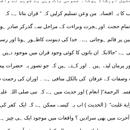
یل اورشاذ ہوگا۔ عمومی بات وہی ہے جوہم نے واضح
جناب کا یہ افسانہ من وعن تسلیم کرلیں کہ ” قران بتاتا ہے کہ
 اتمامِ حجت اورہجرت وبراءت کے مراحل سے گذرکر صادر ہوت
 پر قائم ہوجاتی ہے۔ خدا کی دینونت کاظہور ہوتا اور رس
 ہے “حالانکہ ان باتوں کا کوئی وجود قران میں موجود نہیں 
طور پرمان لیتے ہیں ۔ اور کہتے ہیں کہ جو تصور یہ حضرات پ
ات وصفات کے عرفان کی بالکل منافی ہے ۔ اوران کی رحمت 
فسہ الرحمة”( انعام ) اور حدیث میں ہے کہ نبی صلی اللہ علیہ
یة غلبت” ( الحدیث ) اب یہ کیسے ممکن ہے کہ ایک کفر کی
ر آخرت میں بھی سزادیں ؟ واقعات میں موجود ایک ہی چیز ہے