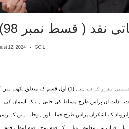
ی نقد ( قسط نمبر 98)
ust 12, 2024
GCIL
جناب غامدی اتمامِ حجت کے بعد عذاب کی دوقسمیں مقرر کرتے ہیں (1) اول قسم کے متعلق لکھتے 
عدیہ ذلت ان پراس طرح مسلط کی جاتی ہے کہ آسمان کی
ابروباد کے لشکران پراس طرح حملہ آور ہوجاتے ہیں کہ رس
ا ۔ قران سے معلوم ہوتاہے کہ قومِ نوح ، قومِ لوط ، قومِ