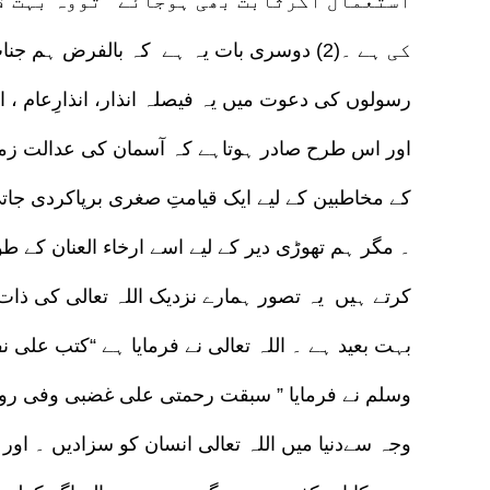
استعمال اگرثابت بھی ہوجائے تووہ بہت قل
کی ہے ۔(2) دوسری بات یہ ہے کہ بالفرض ہم 
رسولوں کی دعوت میں یہ فیصلہ انذار، انذارِعام ،
اور اس طرح صادر ہوتاہے کہ آسمان کی عدالت زمین
کے مخاطبین کے لیے ایک قیامتِ صغری برپاکردی جاتی
۔ مگر ہم تھوڑی دیر کے لیے اسے ارخاء العنان کے 
کرتے ہیں یہ تصور ہمارے نزدیک اللہ تعالی کی ذ
بہت بعید ہے ۔ اللہ تعالی نے فرمایا ہے “کتب علی ن
وسلم نے فرمایا ” سبقت رحمتی علی غضبی وفی روا
وجہ سےدنیا میں اللہ تعالی انسان کو سزادیں ۔ او