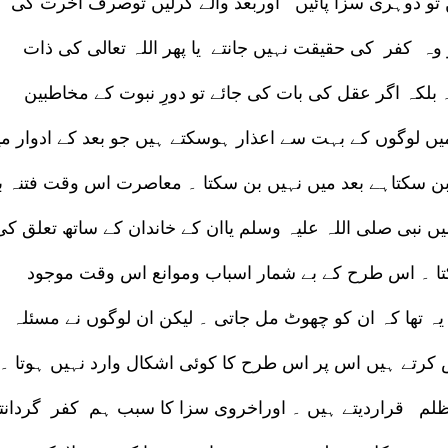
ں تو دوہری سزا پائیں اوربعد والے کرلیں توصرف آخرت کی
وہ کفر کی حقیقت نہیں جانتے یا پھر اللہ تعالی کی ذات
لکہ اگر عقل کی بات کی جائے تو دورِ نبوت کے مخاطبین
ں لوگوں کے بہت سے اعذار ہوسکتے ہیں جو بعد کے ادوار م
ن سکتاہے بعد میں نہیں بن سکتا ۔ معاصرت اس وقت فتنہ ب
 نبی صلی اللہ علیہ وسلم یاان کے خاندان کے ساتھ تعلق کی
تا ۔ اس طرح کے بے شمار اسباب وموانع اس وقت موجود
 تھا کہ ان کو چھوٹ مل جاتی ۔ لیکن ان لوگوں نے مسئلہ
 کرتے ہیں اس پر اس طرح کا کوئی اشکال وارد نہیں ہوتا ۔
 ظلم قراردیتے ہیں ۔ اوراخروی سزا کا سبب ہم کفر گردانت