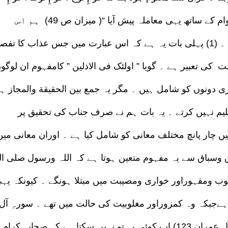
صالح ، قومِ شعیب ۔ اور اس طرح بعض دوسری اقوام کے ساتھ یہی معاملہ پیش آیا “( میزان ص 49) ہم اس
عبارت کے حوالے سے ایک دوباتیں کرتے ہیں ۔ (1) پہلی بات یہ ہے کہ اس عبارت میں جس عذاب کا ت
 کی تعبیر ہے ۔ گویا ” اولئک فی الاذلین ” کامفہوم ان لوگو
ی دونوں کو شامل ہیں ۔ مگر یہ جمع بین الحقیقة والمجاز ہ
لیم نہیں کرتے ۔ یہ بات ہم نے صرف جناب کی تحقیق پر
یں چار پانچ مختلف معانی کو شامل کیا ہے ۔ اوران معانی میں
اق وسباق سے یہ مفہوم متعین ہوتا ہے کہ اللہ ورسول صلی ال
ب ومقہوراور خواری ومصیبت میں مبتلا ہونگے ۔ کیونکہ یہ
ہےجبکہ وہ کمزوراور مغلوبیت کی حالت میں تھے ۔ سورہِ آل
عمران میں ہے ” ولقد نصرکم اللہ ببدر وانتم اذلة”( آلِ عمران 123) اب کوئی یہ تو نہیں سکتا ہے کہ صحابہ کرام