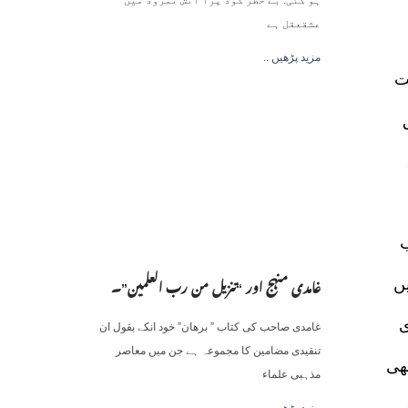
عشقعقل ہے
.. مزید پڑھیں
ے ” ضربت
ق
ب
ں
غامدی منہج اور “تنزیل من رب العلمین”۔
ی
غامدی صاحب کی کتاب ” برھان” خود انکے بقول ان
تنقیدی مضامین کا مجموعہ ہے جن میں معاصر
ھی
مذہبی علماء
ے