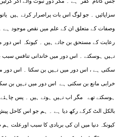
جس کانام کفر ہے ۔ مگر دورِ نبوت والے اگر کرلی
سزاپائیں ۔ جو لوگ اس بات پراصرار کرتے ہیں یاتو 
وصفات کے متعلق ان کے علم میں نقص موجود ہے ۔ ب
رعایت کے مستحق بن جاتے ہیں ۔ کیونکہ اس دور می
نہیں ہوسکتے ۔ اس دور میں خاندانی تنافس سبب ب
سکتی ہے ، اس دور میں نہیں بن سکتا ۔ اس دور میں
خرابی مانع بن سکتی ہے اس دور میں نہیں بن سک
ہوسکتے تھے مگر اب نہیں ہوتے ہیں ۔ پس چاہئے یہ
بالکل الٹ کرکے رکھ دیا ہے ۔ ہم جو اس کاحل پیش
کیونکہ دنیا میں ان کی بربادی کا سبب اورعلت ہم