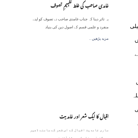
غامدی صاحب کی غلط تفہیمِ تصوف
یہ تاثر دینا کہ جناب غامدی صاحب نے تصوف کو اپنے
فصیلی
منفرد و علمی قسم کے اصول دین کی بنیاد
.. مزید پڑھیں
ں
ے
لہ
ی
اقبال کا ایک شعر اور غامدیت
ساری غامدیت اقبال کے اس شعر کے سامنے ڈھیر
ہو گئی: بے خطر کود پڑا آتش نمرود میں