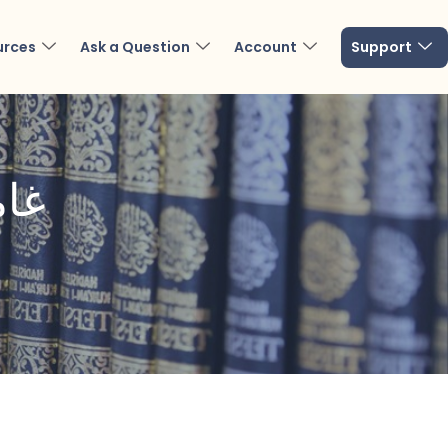
urces
Ask a Question
Account
Support
غام