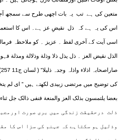
متعین کی ہے تب یہ بات اچھی طرح سے سمجھ آجا
اس کی یہ ہے کہ ذل نقیضِ عز ہے۔ اس کا استعمال ز
اسی آیت کے آخری لفظ ۔ عزیز ۔ کو ملاحظہ فرمالیں
الذل نقیض العز ۔ ذل یذل ذلا وذلة وذلالة ومذلة فہوذ
ص
کی توضیح میں مرتضی زبیدی لکھتے ہیں ” ای لم یتخذو
ذلت درحقیقت زندگی میں بری صورت اورمجبور
وذلیل ہو سکتاہے کہ جہنم کی سزا اس کا مقد