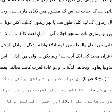
تی ہے کہ جناب نے اس کے مفہوم میں ڈنڈی ماری ہے۔ وجہ
ندوں کے لیے کلی طور سے یا پھر زندوں کےلیے اکثر ہوتا ہے
 تو ہماری بات سمجھ آجائے گی ۔ اہلِ لغت کا کہناہے کہ ”
لیل بین الذل والمذلة من قوم اذلاء واذلة وذلال ۔ واذل الرجل
اراصحابہ اذلاء واذلہ وجدہ ذلیلا” ( لسان ج11 257) قران مجید کی ایک آیت ہے” ولم یکن لہ ولی من الذل ” اس
لیا یعاونہ ویحالفہ لذلّة بہ وہو عادةالعرب کانت تحالفہ بعض
بعضا یلتمسون بذلک العز والمنعة فنفی ذالک جل ثناءہ” ( تاج 8 ص 6) ان عبارات یہ بات واضح ہوگئی ہے ک
ی کی حالت کا نام ہے ۔ ہاں آخرت میں بندہ رسوا
ر بن جائے ۔ مگر اہلاک اوراخترام کے لیے اس کا