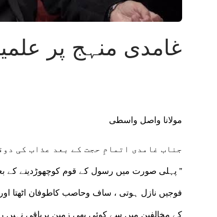
غامدی منہج پر علمیات
مولانا واصل واسطی
” پہلی صورت میں رسول کے قوم کوچھوڑدینے کے ب
فوجیں نازل ہوتی ، ساف وحاصب کاطوفان اٹھتا اور
کے مخالفین میں سے کوئی بھی زمین پرباقی نہیں رہت