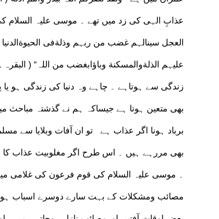
عذابِ الہی کی زد میں تھے ۔ موسی علیہ السلام کی ق
زندگی سے ہوتاہے ۔ چاہے وہ دنیا کی زندگی ہو یا 
بھی متعین ہوتا ہے جیساکہ ہم نے گذشتہ مباحث 
برباد ہونا اگر عذاب ہے تو ان آفات وبلایا سے مسل
بھی مررہے ہیں ۔ اس طرح اگر مغلوبیت عذاب کا ن
۔ موسی علیہ السلام کی قوم فرعون کی غلامی می
مصائب ومشکلات کے بہت سارے دوسرے اسباب ہوت
بعض اوقات آفتیں اورمصائب نازل ہوجاتی ہیں ۔ او