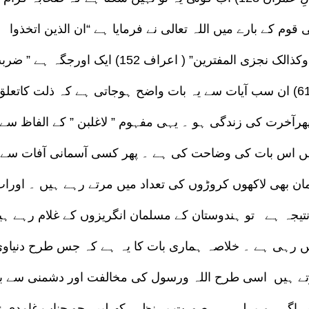
وم کے بارے میں اللہ تعالی نے فرمایا ہے “ان الذین اتخذوا
العجل سینالہم غضب من ربہم وذلةفی الحیوةالدنیا وکذالک نجزی المفترین” ( اعراف 152) ایک اورجگہ ہ
علیہم الذلةوالمسکنة وباؤابغضب من اللہ” ( البقرہ 61) ان سب آیات سے یہ بات واضح ہوجاتی ہے کہ ذلت کاتعل
پھرآخرت کی زندگی ہو ۔ یہی مفہوم ” لاغلبن ” کے الفاظ سے
میں اس بات کی وضاحت کی ہے ۔ پھر کسی آسمانی آفات سے
مان بھی لاکھوں کروڑوں کی تعداد میں مرتے رہے ہیں ۔ اورا
تیجہ ہے تو ہندوستان کے مسلمان انگریزوں کے غلام رہے ہی
ں رہی ہے ۔ خلاصہ ہماری بات کا یہ ہے کہ جس طرح دنیاو
ے ہیں اسی طرح اللہ ورسول کی مخالفت اور دشمنی سے ب
ر اگر ہم پہلی ہی صورت پر نظر رکھ لیں جو جناب غامدی ن