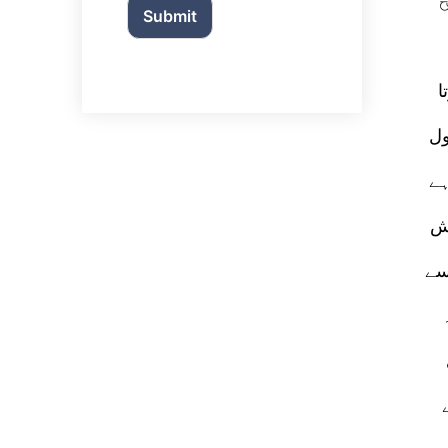
Submit
ا
ول
ہے
یش
سے