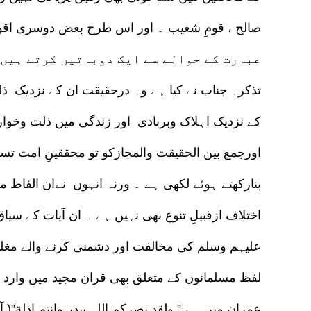
تذکرہ جناب نے کیا ہے وہ درحقیقت ان کے نزدیک ذلت
کے نزدیک اہلاک وبربادی اور زندگی میں ذلت وخوار
اورجمع بین الحقیقت والمجازکو تو محققینِ امت تس
بنارکھتے ہوئے لکھی ہے ۔ ورنہ انہوں نےان الفاظ م
اختلاف ازقبیلِ تنوع بھی نہیں ہے ۔ ان آیات کے سی
علیہم وسلم کی مخالفت اور دشمنی کرنے والے مغلو
لفظ مسلمانوں کے متعلق بھی قران مجید میں وارد 