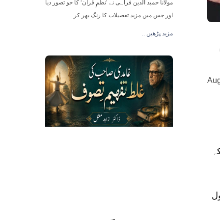
مولانا حمید الدین فراہی نے ’نظمِ قرآن‘ کا جو تصور دیا
اور جس میں مزید تفصیلات کا رنگ بھر کر
.. مزید پڑھیں
Aug
ہیں کہ
ول