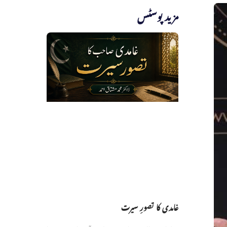
مزید پوسٹس
غامدی کا تصورِ سیرت