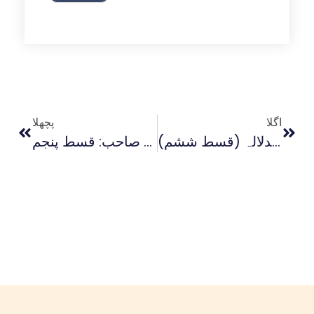
اگلا
پچھلا
فکرِ غامدی : مبادیء تدبرِ قرآن ، قرآن قطعی الدلالہ یا ظنی الدلالہ (قسط ششم)
اسلام، ریاست، حکومت اور غامدی صاحب: قسط پنجم