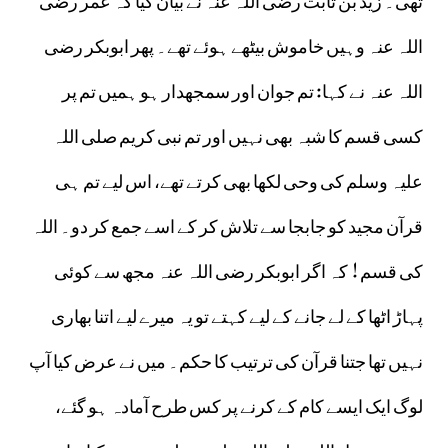
اللہ عنہ وہیں خاموش بیٹھے ہوئے تھے۔ پھر ابوبکر رضی
اللہ عنہ نے کہا: تم جوان اور سمجھدار ہو ہمیں تم پر
کسی قسم کا شبہ بھی نہیں اور تم نبی کریم صلی اللہ
علیہ وسلم کی وحی لکھا بھی کرتے تھے، اس لیے تم ہی
قرآن مجید کو جابجا سے تلاش کر کے اسے جمع کر دو۔ اللہ
کی قسم! کہ اگر ابوبکر رضی اللہ عنہ مجھ سے کوئی
پہاڑ اٹھا کے لے جانے کے لیے کہتے تو یہ میرے لیے اتنا بھاری
نہیں تھا جتنا قرآن کی ترتیب کا حکم۔ میں نے عرض کیا آپ
لوگ ایک ایسے کام کے کرنے پر کس طرح آمادہ ہو گئے،
جسے رسول اللہ صلی اللہ علیہ وسلم نے نہیں کیا تھا تو