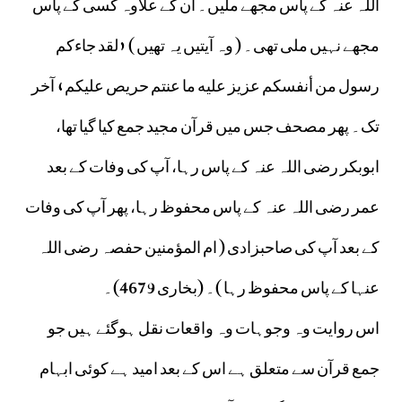
اللہ عنہ کے پاس مجھے ملیں۔ ان کے علاوہ کسی کے پاس
مجھے نہیں ملی تھی۔ ( وہ آیتیں یہ تھیں ) «لقد جاءكم
رسول من أنفسكم عزيز عليه ما عنتم حريص عليكم‏» آخر
تک۔ پھر مصحف جس میں قرآن مجید جمع کیا گیا تھا،
ابوبکر رضی اللہ عنہ کے پاس رہا، آپ کی وفات کے بعد
عمر رضی اللہ عنہ کے پاس محفوظ رہا، پھر آپ کی وفات
کے بعد آپ کی صاحبزادی ( ام المؤمنین حفصہ رضی اللہ
عنہا کے پاس محفوظ رہا )۔ (بخاری 4679)۔
اس روایت وہ وجوہات وہ واقعات نقل ہوگئے ہیں جو
جمع قرآن سے متعلق ہے اس کے بعد امید ہے کوئی ابہام