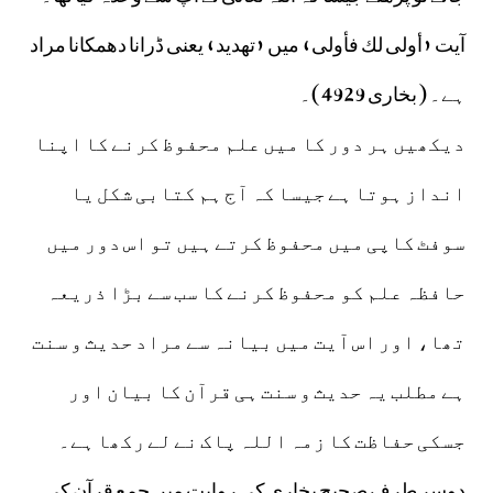
آیت «أولى لك فأولى‏» میں «تهديد» یعنی ڈرانا دھمکانا مراد
ہے۔ ( بخاری 4929 )۔
دیکھیں ہر دور کا میں علم محفوظ کرنے کا اپنا
انداز ہوتا ہے جیسا کہ آج ہم کتابی شکل یا
سوفٹ کاپی میں محفوظ کرتے ہیں تو اس دور میں
حافظہ علم کو محفوظ کرنے کا سب سے بڑا ذریعہ
تھا، اور اس آیت میں بیانہ سے مراد حدیث و سنت
ہے مطلب یہ حدیث و سنت ہی قرآن کا بیان اور
جسکی حفاظت کا زمہ اللہ پاک نے لے رکھا ہے۔
دوسر طرف صحیح بخاری کی روایت میں جمع قرآن کی