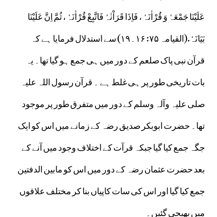
عَلَیْنَا جَمْعَہٗ وَ قُرْاٰنَہٗ ، فَاِذَا قَرَاْنٰہٗ فَاتَّبِعْ قُرْاٰنَہٗ ، ثُمَّ اِنَّ عَلَیْنَا
بَیَانَہٗ.(القیامہ ۷۵: ۱۶۔۱۹) سے استدلال فرمایا ہے کہ
قرآن نبی پاک صلعم کے دور میں ہی جمع ہو گیا تھا۔ یہ
بات تاریخی طور پر ہی غلط ہے ۔ قرآن رسول اللہ علیہ
صلی علیہ وآلہ وسلم کے دور میں متفرق طور پر موجود
تھا۔ حضرت ابوبکر صدیق رضہ کے زمانے میں اس کو ایک
جگہ جمع کیا گیا جبکہ قرآت کے اختلاف وجود میں آنے کے
بعد حضرت عثمان رضہ کے دور میں اس کو مابین الدفتین
جمع کیا گیا اور اس کی سات کاپیاں بنا کر مختلف علاقوں
میں بھیجی گئیں۔