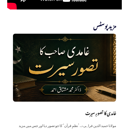
مزید پوسٹس
غامدی کا تصورِ سیرت
مولانا حمید الدین فراہی نے ’نظمِ قرآن‘ کا جو تصور دیا اور جس میں مزید