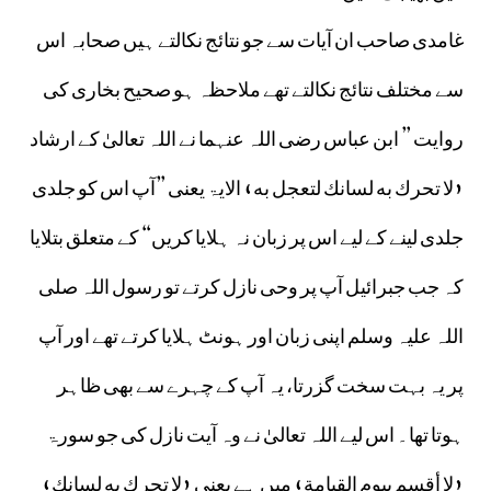
غامدی صاحب ان آیات سے جو نتائج نکالتے ہیں صحابہ اس
سے مختلف نتائج نکالتے تھے ملاحظہ ہو صحیح بخاری کی
روایت ” ابن عباس رضی اللہ عنہما نے اللہ تعالیٰ کے ارشاد
«لا تحرك به لسانك لتعجل به‏» الایۃ یعنی ”آپ اس کو جلدی
جلدی لینے کے لیے اس پر زبان نہ ہلایا کریں“ کے متعلق بتلایا
کہ جب جبرائیل آپ پر وحی نازل کرتے تو رسول اللہ صلی
اللہ علیہ وسلم اپنی زبان اور ہونٹ ہلایا کرتے تھے اور آپ
پر یہ بہت سخت گزرتا، یہ آپ کے چہرے سے بھی ظاہر
ہوتا تھا۔ اس لیے اللہ تعالیٰ نے وہ آیت نازل کی جو سورۃ
«لا أقسم بيوم القيامة‏» میں ہے یعنی «لا تحرك به لسانك»