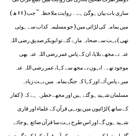
ساری بات بیان ہوگئ ہے ۔ روایت ملاحظہ ” جب ( 11 ھ )
میں یمامہ کی لڑائی میں ( جو مسلیمہ کذاب سے ہوئی
تھی ) بہت سے صحابہ مارے گئے تو ابوبکر صدیق رضی اللہ
عنہ نے مجھے بلایا، ان کے پاس عمر رضی اللہ عنہ بھی
موجود تھے۔ انہوں نے مجھ سے کہا، عمر رضی اللہ عنہ
میرے پاس آئے اور کہا کہ جنگ یمامہ میں بہت زیادہ
مسلمان شہید ہو گئے ہیں اور مجھے خطرہ ہے کہ ( کفار
کے ساتھ ) لڑائیوں میں یونہی قرآن کے علماء اور قاری
شہید ہوں گے اور اس طرح بہت سا قرآن ضائع ہو جائے
گا۔ اب تو ایک ہی صورت ہے کہ آپ قرآن کو ایک جگہ جمع