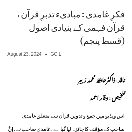
فکرِ غامدی : مبادیء تدبرِ قرآن ،
قرآن فہمی کے بنیادی اصول
(قسط پنجم)
August 23, 2024
GCIL
ناقد :ڈاکٹرحافظ محمد زبیر
تلخیص : وقار احمد
اس ویڈیو میں جمع و تدوین قرآن سے متعلق غامدی
صاحب کے مؤقف کا جائزہ لیا گیا ہے ، غامدی صاحب نے ، اِنَّ