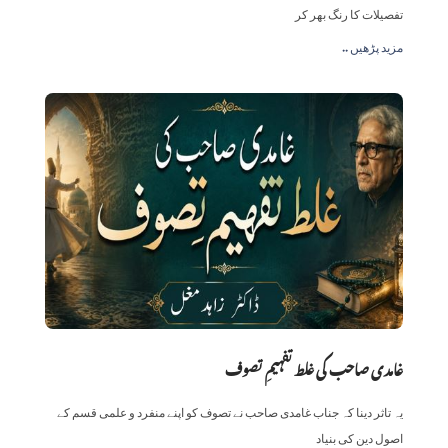
تفصیلات کا رنگ بھر کر
.. مزید پڑھیں
غامدی صاحب کی غلط تفہیمِ تصوف
یہ تاثر دینا کہ جناب غامدی صاحب نے تصوف کو اپنے منفرد و علمی قسم کے
اصول دین کی بنیاد