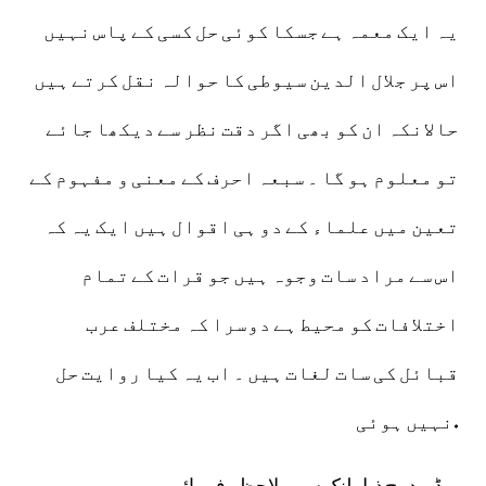
یہ ایک معمہ ہے جسکا کوئی حل کسی کے پاس نہیں
اس پر جلال الدین سیوطی کا حوالہ نقل کرتے ہیں
حالانکہ ان کو بھی اگر دقت نظر سے دیکھا جائے
تو معلوم ہو گا ۔ سبعہ احرف کے معنی و مفہوم کے
تعین میں علماء کے دو ہی اقوال ہیں ایک یہ کہ
اس سے مراد سات وجوہ ہیں جو قرات کے تمام
اختلافات کو محیط ہے دوسرا کہ مختلف عرب
قبائل کی سات لغات ہیں ۔ اب یہ کیا روایت حل
نہیں ہوئی.
ویڈیو درج ذیل لنک سے ملاحظہ فرمائیں