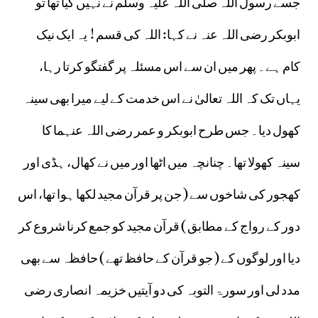
ابوبکر رضی اللہ عنہ نے کہا: اللہ کی قسم! یہ ایک نیک
کام ہے۔ پھر میں ان سے اس مسئلہ پر گفتگو کرتا رہا،
یہاں تک کہ اللہ تعالیٰ نے اس خدمت کے لیے میرا بھی سینہ
کھول دیا۔ جس طرح ابوبکر و عمر رضی اللہ عنہما کا
سینہ کھولا تھا۔ چنانچہ میں اٹھا اور میں نے کھال، ہڈی اور
کھجور کی شاخوں سے ( جن پر قرآن مجید لکھا ہوا تھا، اس
دور کے رواج کے مطابق ) قرآن مجید کو جمع کرنا شروع کر
دیا اور لوگوں کے ( جو قرآن کے حافظ تھے ) حافظہ سے بھی
مدد لی اور سورۃ التوبہ کی دو آیتیں خزیمہ انصاری رضی