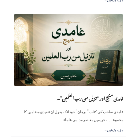
غامدی منہج اور “تنزیل من رب العلمین”۔
غامدی صاحب کی کتاب ” برھان” خود انکے بقول ان تنقیدی مضامین کا
مجموعہ ہے جن میں معاصر مذہبی علماء
.. مزید پڑھیں