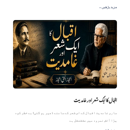
.. مزید پڑھیں
اقبال کا ایک شعر اور غامدیت
ساری غامدیت اقبال کے اس شعر کے سامنے ڈھیر ہو گئی: بے خطر کود
پڑا آتش نمرود میں عشقعقل ہے
.. مزید پڑھیں