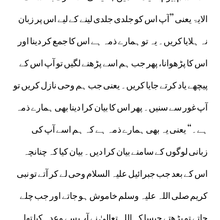
الایۃ یعنی ”آپ اس کو جلدی جلدی لینے کے لیے اس پر زبان
نہ ہلایا کریں۔ یہ تو ہمارے ذمہ ہے اس کا جمع کر دینا اور
اس کا پڑھوانا، پھر جب ہم اسے پڑھنے لگیں تو آپ اس کے
پیچھے یاد کرتے جایا کریں۔ یعنی جب ہم وحی نازل کریں تو
آپ غور سے سنیں۔ پھر اس کا بیان کرا دینا بھی ہمارے ذمہ
ہے۔“ یعنی یہ بھی ہمارے ذمہ ہے کہ ہم اسے آپ کی
زبانی لوگوں کے سامنے بیان کرا دیں۔ بیان کیا کہ چنانچہ
اس کے بعد جب جبرائیل علیہ السلام وحی لے کر آتے تو نبی
کریم صلی اللہ علیہ وسلم خاموش ہو جاتے اور جب چلے
جاتے تو پڑھتے جیسا کہ اللہ تعالیٰ نے آپ سے وعدہ کیا تھا۔