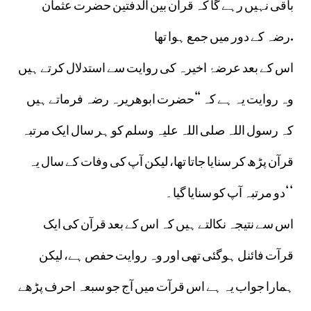
باقی نہیں رہے گا کہ قرآن بین الدفتین حضرت عثمان
رضہ کے دور میں جمع ہوا تھا.
اس کے بعد عرضۂ اخیرہ کی روایت سے استدلال کرتے ہیں
وہ روایت یہ ہے کہ “حضرت ابوھریرہ رضہ فرماتے ہیں
کہ رسول اللہ صلی اللہ علیہ وسلم کو ہر سال ایک مرتبہ
قرآن پڑھ کر سنایا جاتا تھا، لیکن آپ کی وفات کے سال یہ
دو مرتبہ آپ کو سنایا گیا۔‘‘
اس سے نتیجہ نکالتے ہیں کہ اس کے بعد قرآن کی ایک
قرآت فائنل ہوگئی تھی اور وہ روایت حفص ہے، لیکن
ہمارا جواب یہ ہے اس قرآت میں آج جو سبعہ احرف پڑھے