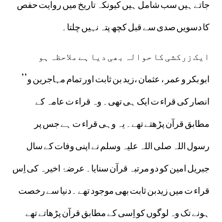
جاتے ہیں سب شامل ہیں کیونکہ تاریخ میں روایت حفص
کا دسویں صدی سے قبل کچھ پتہ نہیں چلتا۔
ایک زرکشی کا حوالہ بھی دیا ہے ملاحظہ ہو
’’ابو بکر و عمر ، عثمان ،زید بن ثابت اور تمام مہاجرین و
انصار کی قراء ت ایک ہی تھی۔ وہ قراء ت عامہ کے
مطابق قرآن پڑھتے تھے۔ یہ وہی قراء ت ہے جس پر
رسول اللہ صلی اللہ علیہ وسلم نے اپنی وفات کے سال
جبریل امین کو دو مرتبہ قرآن سنایا۔ عرضۂ اخیرہ کی اِس
قراء ت میں زیدبن ثابت بھی موجود تھے ۔دنیا سے رخصت
ہونے تک وہ لوگوں کو اِسی کے مطابق قرآن پڑھاتے تھے