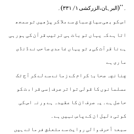
۔‘‘(البرہان،الزرکشی ۱/ ۳۳۱)۔
اس کو بھی سیاق سباق سے ملا کر پڑھیں تو سمجھ
اتا ہے کہ یہاں تو بات ہی ترتیب قرآن کی ہورہی
ہے نا قرآت کی، تو یہاں غامدی صاحب نے ڈنڈی
ماری ہے
چنانچہ صحابۂ کرام کے زمانے سے لے کر آج تک
مسلمانوں کا قولی تواتر صرف اِسی قراء ت کو
حاصل ہے۔ یہ صرف ان کا عقیدہ ہے ورنہ اس کی
کوئی دلیل ان کے پاس نہیں ہے۔
سبعۃ أحرف والی روایت سے متعلق فرماتے ہیں