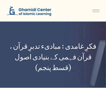
فکرِ غامدی : مبادیء تدبرِ قرآن ،
قرآن فہمی کے بنیادی اصول
(قسط پنجم)