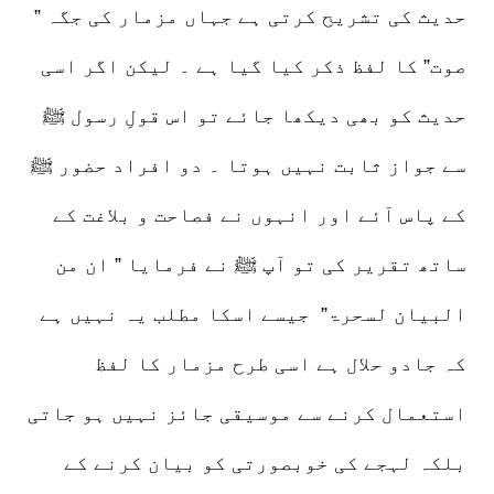
حدیث کی تشریح کرتی ہے جہاں مزمار کی جگہ ”
صوت” کا لفظ ذکر کیا گیا ہے ۔ لیکن اگر اسی
حدیث کو بھی دیکھا جائے تو اس قولِ رسول ﷺ
سے جواز ثابت نہیں ہوتا ۔ دو افراد حضور ﷺ
کے پاس آئے اور انہوں نے فصاحت و بلاغت کے
ساتھ تقریر کی تو آپ ﷺ نے فرمایا ” ان من
البیان لسحرۃ” جیسے اسکا مطلب یہ نہیں ہے
کہ جادو حلال ہے اسی طرح مزمار کا لفظ
استعمال کرنے سے موسیقی جائز نہیں ہو جاتی
بلکہ لہجے کی خوبصورتی کو بیان کرنے کے