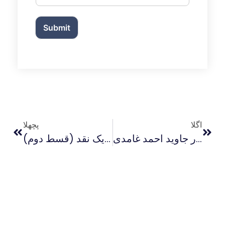
Submit
اگلا
پچھلا
غلبہء دین اور جاوید احمد غامدی
فکرِ غامدی ، قرآن فہمی کے بنیادی اصول : ایک نقد (قسط دوم)