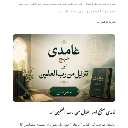
ساری غامدیت اقبال کے اس شعر کے سامنے ڈھیر ہو گئی: بے خطر
کود پڑا آتش نمرود میں عشقعقل ہے
.. مزید پڑھیں
غامدی منہج اور “تنزیل من رب العلمین”۔
غامدی صاحب کی کتاب ” برھان” خود انکے بقول ان تنقیدی مضامین کا