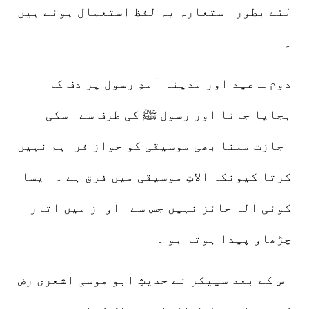
لئے بطور استعارہ یہ لفظ استعمال ہوئے ہیں
۔
دوم ـ عید اور مدینہ آمدِ رسول پر دف کا
بجایا جانا اور رسول ﷺ کی طرف سے اسکی
اجازت ملنا بھی موسیقی کو جواز فراہم نہیں
کرتا کیونکہ آلاتِ موسیقی میں فرق ہے ۔ ایسا
کوئی آلہ جائز نہیں جس سے آواز میں اتار
چڑھاو پیدا ہوتا ہو ۔
اس کے بعد سپیکر نے حدیثِ ابو موسی اشعری رض