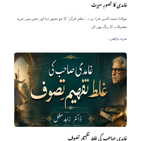
غامدی کا تصورِ سیرت
مولانا حمید الدین فراہی نے ’نظمِ قرآن‘ کا جو تصور دیا اور جس میں مزید
تفصیلات کا رنگ بھر کر
.. مزید پڑھیں
غامدی صاحب کی غلط تفہیمِ تصوف