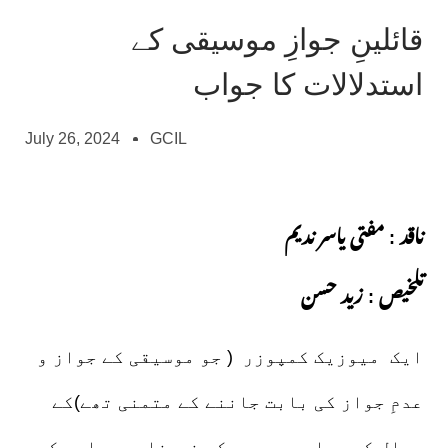
قائلینِ جوازِ موسیقی کے
استدلالات کا جواب
July 26, 2024
GCIL
ناقد : مفتی یاسر ندیم
تلخیص : زید حسن
ایک میوزیک کمپوزر ( جو موسیقی کے جواز و
عدمِ جواز کی بابت جاننے کے متمنی تھے)کے
سوال کے جواب میں سپیکر نے غامدی صاحب کے