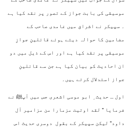
موسیقی کی بابت جواز کے تصور پر نقد کیا ہے
۔ سپیکر نے اشراق میں غامدی صاحب کے
مضامین کا حوالہ دیتے ہوئے قائلینِ جوازِ
موسیقی پر نقد کیا ہے اور اس کے ذیل میں دو
ان احادیث کو بیان کیا ہے جن سے قائلینِ
جواز استدلال کرتے ہیں۔
اول ـ حدیث ِ ابو موسی اشعری جس میں آپﷺ نے
فرمایا ” لقد اوتیت مزمارا من مزامیر آل
داود” لیکن سپیکر کے بقول دوسری حدیث اس