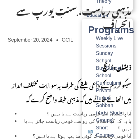
مذہبی ریاست، سنتِ یورپ سے
Theory
انحراف
Education
Programs
Weekly Live
September 20, 2024
GCIL
Sessions
Sunday
School
ذیشان وڑائچ
Buy Sunday
School
سیکولرزم کے داعی طبقے کی طرف یہ سوالات مختلف انداز
Curriculum
Private
میں اٹھائے جاتے ہیں کہ مذہبی طبقہ واضح کرے کہ
Tuition
Sohbah
(Kids’ Study
آیا پاکستان ایک قومی ریاست ہے یا نہیں ؟
Groups)
یا یہ کہ کیا اسلام کی رو سے قومی ریاست جائز ہے یا
Short
نہیں ؟
Courses
آیا قومی ریاست کا کوئی مذہب ہوتا ہے یا نہیں؟