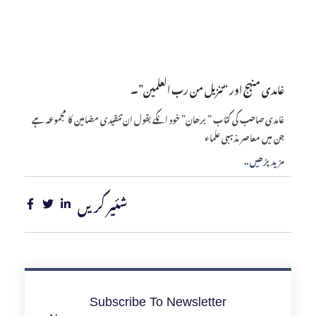
غامدی منہج اور “تنزیل من رب العلمین”۔
غامدی صاحب کی کتاب ” برھان” خود انکے بقول ان تنقیدی مضامین کا مجموعہ ہے
جن میں معاصر مذہبی علماء
.. مزید پڑھیں
شئیر کریں
Subscribe To Newsletter