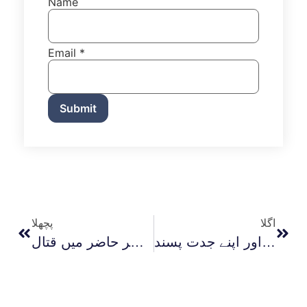
Name
Email
*
Submit
اگلا
پچھلا
کافروں سے مختلف نظر آنے کا مسئلہ، دار الکفر، ابن تیمیہ اور اپنے جدت پسند
غامدى اور عصر حاضر ميں قتال